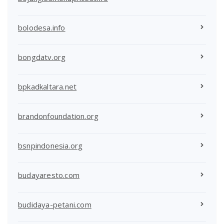
bolodesa.info
bongdatv.org
bpkadkaltara.net
brandonfoundation.org
bsnpindonesia.org
budayaresto.com
budidaya-petani.com