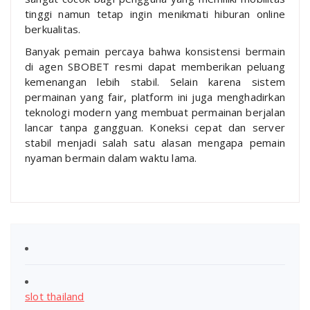
tinggi namun tetap ingin menikmati hiburan online
berkualitas.
Banyak pemain percaya bahwa konsistensi bermain
di agen SBOBET resmi dapat memberikan peluang
kemenangan lebih stabil. Selain karena sistem
permainan yang fair, platform ini juga menghadirkan
teknologi modern yang membuat permainan berjalan
lancar tanpa gangguan. Koneksi cepat dan server
stabil menjadi salah satu alasan mengapa pemain
nyaman bermain dalam waktu lama.
slot thailand