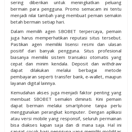
sering diberikan untuk meningkatkan peluang
bermain para pengguna. Promo semacam ini tentu
menjadi nilai tambah yang membuat pemain semakin
betah bermain setiap hari.
Dalam memilih agen SBOBET terpercaya, pemain
juga harus memperhatikan reputasi situs tersebut.
Pastikan agen memiliki lisensi resmi dan ulasan
positif dari banyak pengguna. Situs profesional
biasanya memiliki sistem transaksi otomatis yang
cepat dan minim kendala. Deposit dan withdraw
dapat dilakukan melalui berbagai metode
pembayaran seperti transfer bank, e-wallet, maupun
layanan digital lainnya.
Kemudahan akses juga menjadi faktor penting yang
membuat SBOBET semakin diminati. Kini pemain
dapat bermain melalui smartphone tanpa perlu
menggunakan perangkat komputer. Dengan aplikasi
atau versi mobile yang responsif, seluruh permainan
bisa diakses kapan saja dan di mana saja. Hal ini
sangat cocok bagi pengguna yang memiliki mobilitas