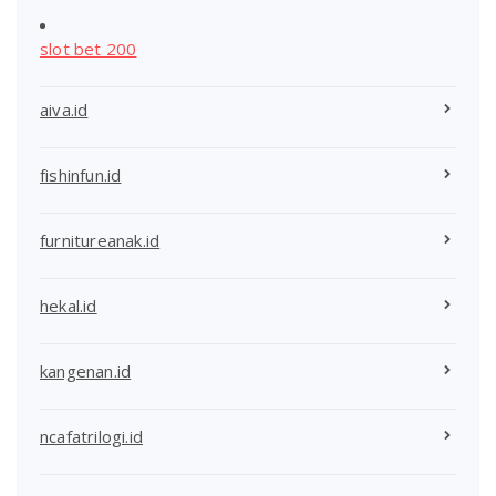
slot bet 200
aiva.id
fishinfun.id
furnitureanak.id
hekal.id
kangenan.id
ncafatrilogi.id