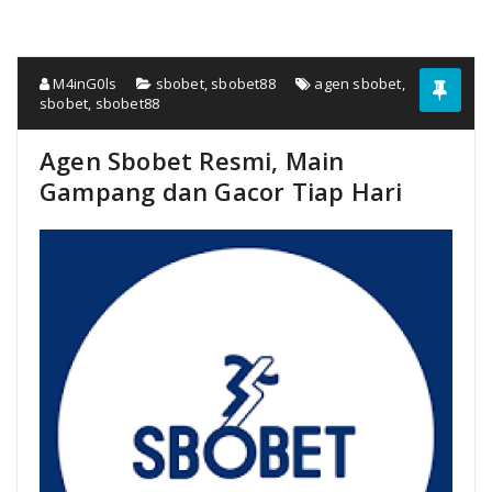
M4inG0ls
sbobet
,
sbobet88
agen sbobet
,
sbobet
,
sbobet88
Agen Sbobet Resmi, Main
Gampang dan Gacor Tiap Hari