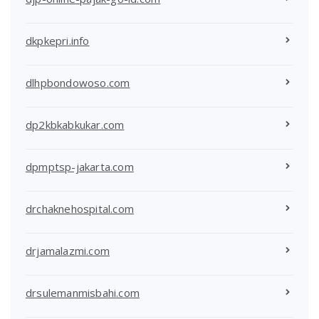
dkpkepri.info
dlhpbondowoso.com
dp2kbkabkukar.com
dpmptsp-jakarta.com
drchaknehospital.com
drjamalazmi.com
drsulemanmisbahi.com