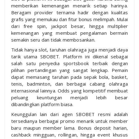
memberikan kemenangan menarik setiap harinya.
Beragam provider ternama hadir dengan kualitas
grafis yang memukau dan fitur bonus melimpah. Mulai
dari free spin, jackpot besar, hingga multiplier
kemenangan yang membuat pengalaman bermain
semakin seru dan tidak membosankan.
Tidak hanya slot, taruhan olahraga juga menjadi daya
tarik utama SBOBET. Platform ini dikenal sebagai
salah satu penyedia sportsbook terbaik dengan
pilihan pertandingan yang sangat lengkap. Pemain
dapat memasang taruhan pada sepak bola, basket,
tenis, badminton, dan berbagai cabang olahraga
internasional lainnya. Odds yang kompetitif membuat
peluang keuntungan menjadi lebih besar
dibandingkan platform biasa.
Keunggulan lain dari agen SBOBET resmi adalah
tersedianya berbagai promo menarik untuk member
baru maupun member lama. Bonus deposit harian,
cashback mingguan, rollingan, hingga event khusus