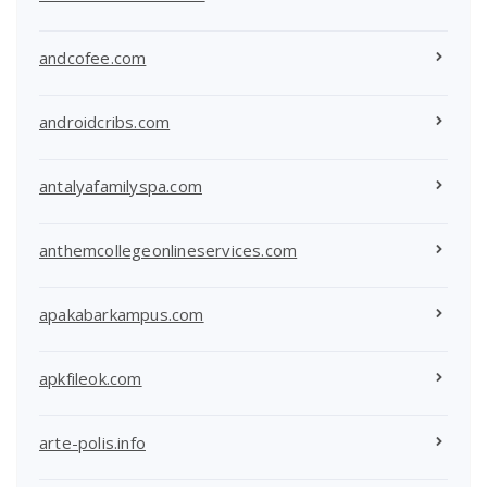
andcofee.com
androidcribs.com
antalyafamilyspa.com
anthemcollegeonlineservices.com
apakabarkampus.com
apkfileok.com
arte-polis.info