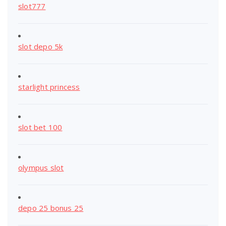
slot777
slot depo 5k
starlight princess
slot bet 100
olympus slot
depo 25 bonus 25