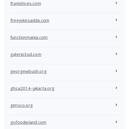
franishoes.com
freejokesadda.com
functionmania.com
galerip3ud.com
georgewbush.org
ghsa2014-jakarta.org
gimsco.org
gofoodieland.com