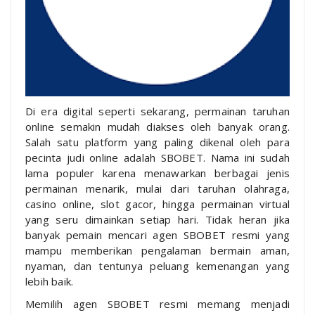
Di era digital seperti sekarang, permainan taruhan
online semakin mudah diakses oleh banyak orang.
Salah satu platform yang paling dikenal oleh para
pecinta judi online adalah SBOBET. Nama ini sudah
lama populer karena menawarkan berbagai jenis
permainan menarik, mulai dari taruhan olahraga,
casino online, slot gacor, hingga permainan virtual
yang seru dimainkan setiap hari. Tidak heran jika
banyak pemain mencari agen SBOBET resmi yang
mampu memberikan pengalaman bermain aman,
nyaman, dan tentunya peluang kemenangan yang
lebih baik.
Memilih agen SBOBET resmi memang menjadi