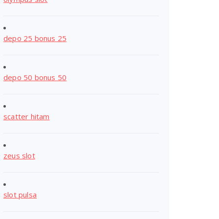
depo 25 bonus 25
depo 50 bonus 50
scatter hitam
zeus slot
slot pulsa