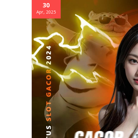
30
Apr, 2025