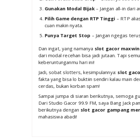
Gunakan Modal Bijak
– Jangan all-in dari 
Pilih Game dengan RTP Tinggi
– RTP alias
cuan makin nyata.
Punya Target Stop
– Jangan ngegas terus
Dan ingat, yang namanya
slot gacor maxwin
dari modal recehan bisa jadi jutaan. Tapi semua
keberuntunganmu hari ini!
Jadi, sobat slotters, kesimpulannya:
slot gacor
fakta yang bisa lo buktiin sendiri kalau main den
cerdas, bukan korban spam!
Sampai jumpa di siaran berikutnya, semoga gu
Dari Studio Gacor 99.9 FM, saya Bang Jack pami
berikutnya dengan
slot gacor gampang me
mahasiswa abadi!