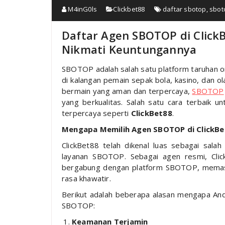
M4inG0ls
Clickbet88
daftar sbotop
,
sbot
Daftar Agen SBOTOP di Click
Nikmati Keuntungannya
SBOTOP adalah salah satu platform taruhan on
di kalangan pemain sepak bola, kasino, dan o
bermain yang aman dan terpercaya,
SBOTOP
yang berkualitas. Salah satu cara terbaik
terpercaya seperti
ClickBet88
.
Mengapa Memilih Agen SBOTOP di ClickBe
ClickBet88 telah dikenal luas sebagai sala
layanan SBOTOP. Sebagai agen resmi, Cli
bergabung dengan platform SBOTOP, memast
rasa khawatir.
Berikut adalah beberapa alasan mengapa An
SBOTOP:
Keamanan Terjamin