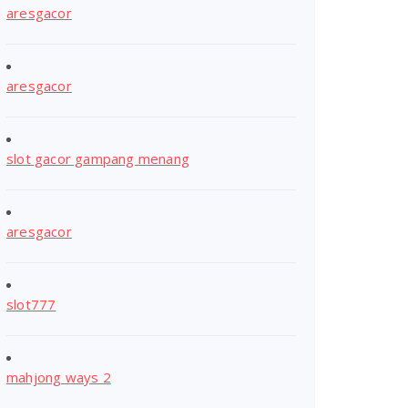
aresgacor
aresgacor
slot gacor gampang menang
aresgacor
slot777
mahjong ways 2