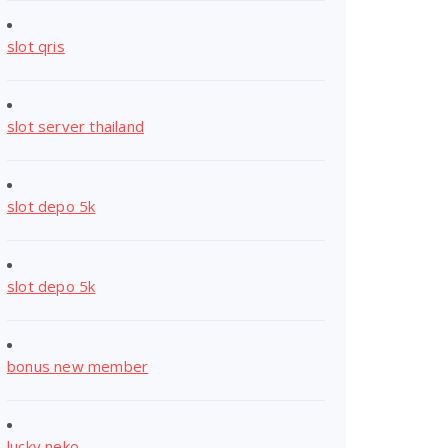
slot qris
slot server thailand
slot depo 5k
slot depo 5k
bonus new member
lucky neko