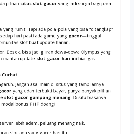
da pilihan
situs slot gacor
yang jadi surga bagi para
a yang rumit. Tapi ada pola-pola yang bisa “ditangkap”
, setiap hari pasti ada game yang
gacor
—tinggal
omunitas slot buat update harian.
cor. Besok, bisa jadi giliran dewa-dewa Olympus yang
jin mantau update
slot gacor hari ini
biar gak
n Curhat
ngaruh. Jangan asal main di situs yang tampilannya
 gacor
yang udah terbukti bayar, punya banyak pilihan
me
slot gacor gampang menang
. Di situ biasanya
a modal bonus PHP doang!
server lebih adem, peluang menang naik.
ran slot apa yang gacor hari itu.