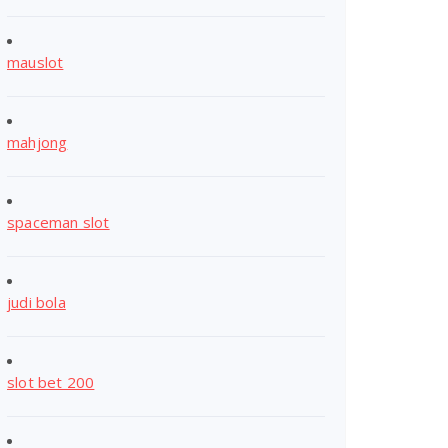
mauslot
mahjong
spaceman slot
judi bola
slot bet 200