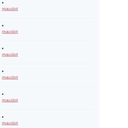
mauslot
mauslot
mauslot
mauslot
mauslot
mauslot