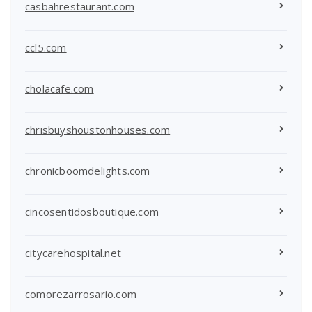
casbahrestaurant.com
ccl5.com
cholacafe.com
chrisbuyshoustonhouses.com
chronicboomdelights.com
cincosentidosboutique.com
citycarehospital.net
comorezarrosario.com