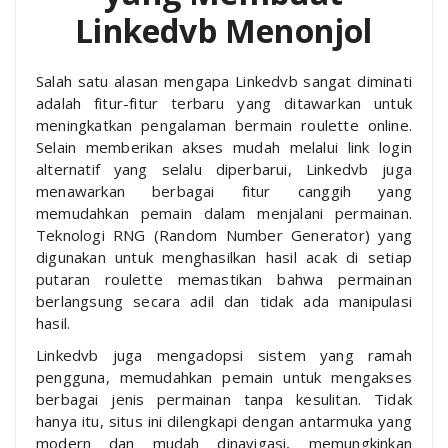
Linkedvb Menonjol
Salah satu alasan mengapa Linkedvb sangat diminati
adalah fitur-fitur terbaru yang ditawarkan untuk
meningkatkan pengalaman bermain roulette online.
Selain memberikan akses mudah melalui link login
alternatif yang selalu diperbarui, Linkedvb juga
menawarkan berbagai fitur canggih yang
memudahkan pemain dalam menjalani permainan.
Teknologi RNG (Random Number Generator) yang
digunakan untuk menghasilkan hasil acak di setiap
putaran roulette memastikan bahwa permainan
berlangsung secara adil dan tidak ada manipulasi
hasil.
Linkedvb juga mengadopsi sistem yang ramah
pengguna, memudahkan pemain untuk mengakses
berbagai jenis permainan tanpa kesulitan. Tidak
hanya itu, situs ini dilengkapi dengan antarmuka yang
modern dan mudah dinavigasi, memungkinkan