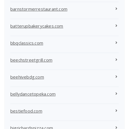
barnstormerrestaurant.com
batterupbakerycakes.com
bbqclassics.com
beechstreetgrill.com
beehivebdg.com
bellydancetopeka.com
bestiefood.com
bigrichardspizza.com