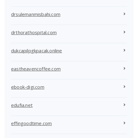
drsulemanmisbahi.com
drthorathospital.com
dukcapilpgkpacak.online
eastheavencoffee.com
ebook-digi.com
edufia.net
effingoodtime.com