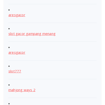
aresgacor
slot gacor gampang menang
aresgacor
slot777
mahjong ways 2