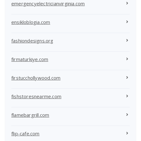
emergencyelectricianvirginia.com
ensikloblogia.com
fashiondesigns.org
firmaturkiye.com
firstucchollywood.com
fishstoresnearme.com
flamebargrill.com
flip-cafe.com