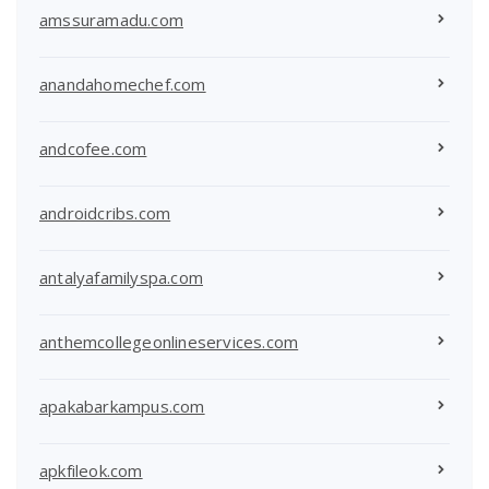
amssuramadu.com
anandahomechef.com
andcofee.com
androidcribs.com
antalyafamilyspa.com
anthemcollegeonlineservices.com
apakabarkampus.com
apkfileok.com