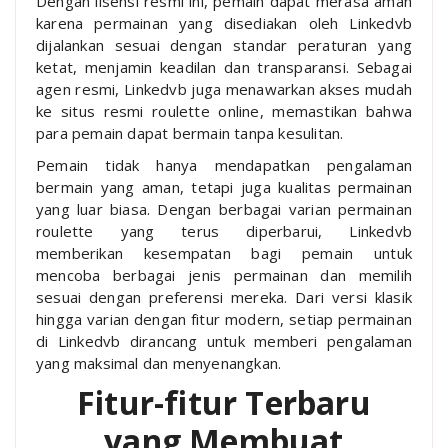
Dengan lisensi resmi ini, pemain dapat merasa aman
karena permainan yang disediakan oleh Linkedvb
dijalankan sesuai dengan standar peraturan yang
ketat, menjamin keadilan dan transparansi. Sebagai
agen resmi, Linkedvb juga menawarkan akses mudah
ke situs resmi roulette online, memastikan bahwa
para pemain dapat bermain tanpa kesulitan.
Pemain tidak hanya mendapatkan pengalaman
bermain yang aman, tetapi juga kualitas permainan
yang luar biasa. Dengan berbagai varian permainan
roulette yang terus diperbarui, Linkedvb
memberikan kesempatan bagi pemain untuk
mencoba berbagai jenis permainan dan memilih
sesuai dengan preferensi mereka. Dari versi klasik
hingga varian dengan fitur modern, setiap permainan
di Linkedvb dirancang untuk memberi pengalaman
yang maksimal dan menyenangkan.
Fitur-fitur Terbaru
yang Membuat