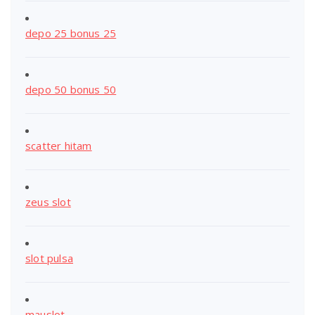
depo 25 bonus 25
depo 50 bonus 50
scatter hitam
zeus slot
slot pulsa
mauslot