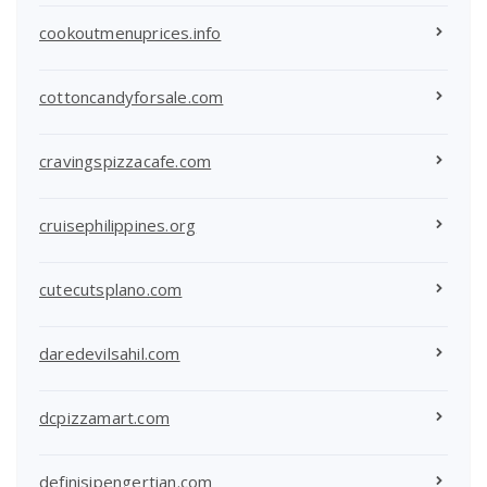
cookoutmenuprices.info
cottoncandyforsale.com
cravingspizzacafe.com
cruisephilippines.org
cutecutsplano.com
daredevilsahil.com
dcpizzamart.com
definisipengertian.com