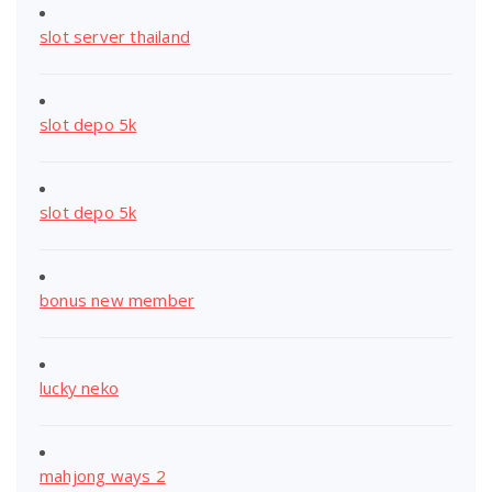
slot server thailand
slot depo 5k
slot depo 5k
bonus new member
lucky neko
mahjong ways 2