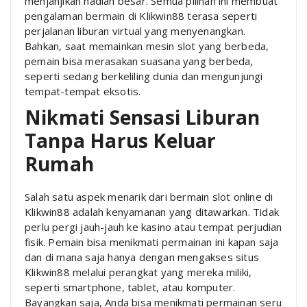
menjanjikan hadiah besar. Semua pilihan ini membuat
pengalaman bermain di Klikwin88 terasa seperti
perjalanan liburan virtual yang menyenangkan.
Bahkan, saat memainkan mesin slot yang berbeda,
pemain bisa merasakan suasana yang berbeda,
seperti sedang berkeliling dunia dan mengunjungi
tempat-tempat eksotis.
Nikmati Sensasi Liburan
Tanpa Harus Keluar
Rumah
Salah satu aspek menarik dari bermain slot online di
Klikwin88 adalah kenyamanan yang ditawarkan. Tidak
perlu pergi jauh-jauh ke kasino atau tempat perjudian
fisik. Pemain bisa menikmati permainan ini kapan saja
dan di mana saja hanya dengan mengakses situs
Klikwin88 melalui perangkat yang mereka miliki,
seperti smartphone, tablet, atau komputer.
Bayangkan saja, Anda bisa menikmati permainan seru