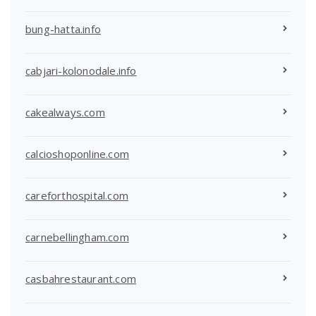
bung-hatta.info
cabjari-kolonodale.info
cakealways.com
calcioshoponline.com
careforthospital.com
carnebellingham.com
casbahrestaurant.com