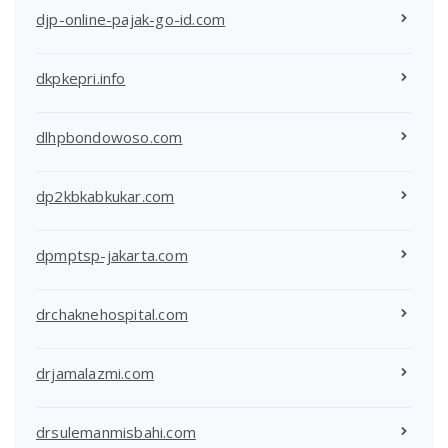
djp-online-pajak-go-id.com
dkpkepri.info
dlhpbondowoso.com
dp2kbkabkukar.com
dpmptsp-jakarta.com
drchaknehospital.com
drjamalazmi.com
drsulemanmisbahi.com