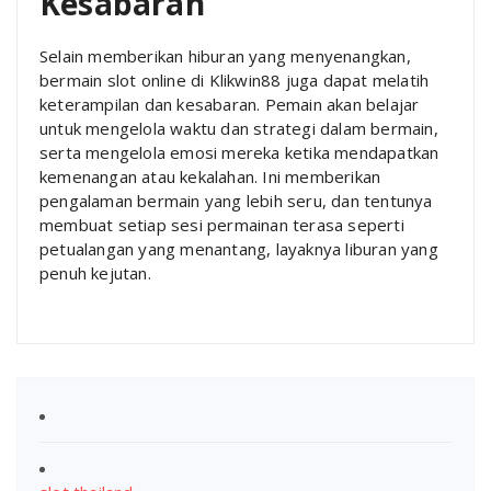
Kesabaran
Selain memberikan hiburan yang menyenangkan,
bermain slot online di Klikwin88 juga dapat melatih
keterampilan dan kesabaran. Pemain akan belajar
untuk mengelola waktu dan strategi dalam bermain,
serta mengelola emosi mereka ketika mendapatkan
kemenangan atau kekalahan. Ini memberikan
pengalaman bermain yang lebih seru, dan tentunya
membuat setiap sesi permainan terasa seperti
petualangan yang menantang, layaknya liburan yang
penuh kejutan.