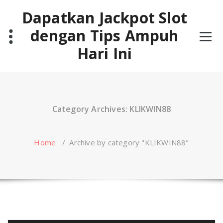
Skip
Dapatkan Jackpot Slot
to
content
dengan Tips Ampuh
Hari Ini
Category Archives: KLIKWIN88
Home
/
Archive by category "KLIKWIN88"