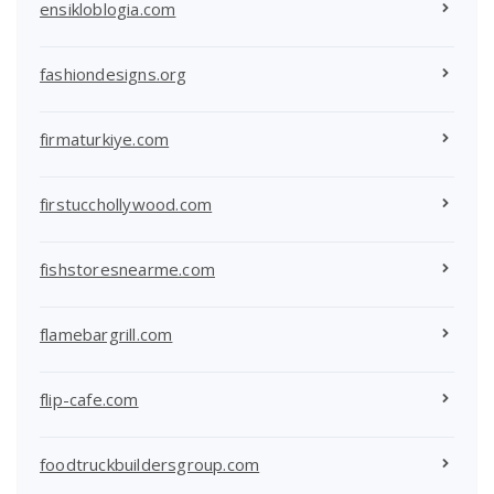
ensikloblogia.com
fashiondesigns.org
firmaturkiye.com
firstucchollywood.com
fishstoresnearme.com
flamebargrill.com
flip-cafe.com
foodtruckbuildersgroup.com