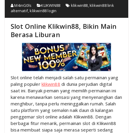
M4inG0ls
KLIKWIN88
klikwin88
,
klikwin88 link
alternatif
,
klikwin88 login
Slot Online Klikwin88, Bikin Main
Berasa Liburan
Slot online telah menjadi salah satu permainan yang
paling populer
klikwin88
di dunia perjudian digital
saat ini. Banyak pemain yang memilih permainan ini
karena menawarkan sensasi yang menyenangkan dan
menghibur, tanpa perlu meninggalkan rumah. Salah
satu platform yang semakin naik daun di kalangan
penggemar slot online adalah Klikwin88. Dengan
berbagai fitur menarik, permainan slot di Klikwin88
bisa membuat siapa saja merasa seperti sedang