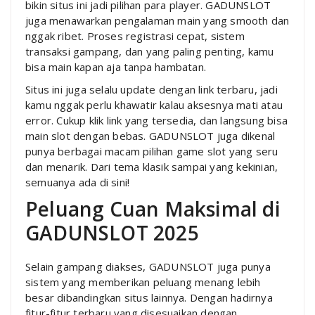
bikin situs ini jadi pilihan para player. GADUNSLOT
juga menawarkan pengalaman main yang smooth dan
nggak ribet. Proses registrasi cepat, sistem
transaksi gampang, dan yang paling penting, kamu
bisa main kapan aja tanpa hambatan.
Situs ini juga selalu update dengan link terbaru, jadi
kamu nggak perlu khawatir kalau aksesnya mati atau
error. Cukup klik link yang tersedia, dan langsung bisa
main slot dengan bebas. GADUNSLOT juga dikenal
punya berbagai macam pilihan game slot yang seru
dan menarik. Dari tema klasik sampai yang kekinian,
semuanya ada di sini!
Peluang Cuan Maksimal di
GADUNSLOT 2025
Selain gampang diakses, GADUNSLOT juga punya
sistem yang memberikan peluang menang lebih
besar dibandingkan situs lainnya. Dengan hadirnya
fitur-fitur terbaru yang disesuaikan dengan