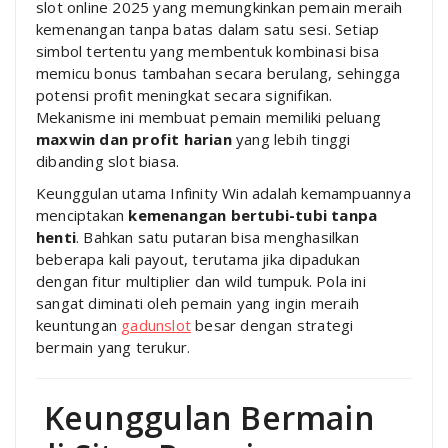
slot online 2025 yang memungkinkan pemain meraih
kemenangan tanpa batas dalam satu sesi. Setiap
simbol tertentu yang membentuk kombinasi bisa
memicu bonus tambahan secara berulang, sehingga
potensi profit meningkat secara signifikan.
Mekanisme ini membuat pemain memiliki peluang
maxwin dan profit harian
yang lebih tinggi
dibanding slot biasa.
Keunggulan utama Infinity Win adalah kemampuannya
menciptakan
kemenangan bertubi-tubi tanpa
henti
. Bahkan satu putaran bisa menghasilkan
beberapa kali payout, terutama jika dipadukan
dengan fitur multiplier dan wild tumpuk. Pola ini
sangat diminati oleh pemain yang ingin meraih
keuntungan
gadunslot
besar dengan strategi
bermain yang terukur.
Keunggulan Bermain