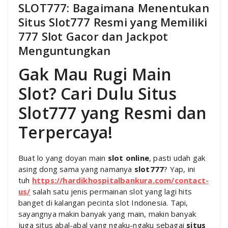
SLOT777: Bagaimana Menentukan
Situs Slot777 Resmi yang Memiliki
777 Slot Gacor dan Jackpot
Menguntungkan
Gak Mau Rugi Main
Slot? Cari Dulu Situs
Slot777 yang Resmi dan
Terpercaya!
Buat lo yang doyan main
slot online
, pasti udah gak
asing dong sama yang namanya
slot777
? Yap, ini
tuh
https://hardikhospitalbankura.com/contact-
us/
salah satu jenis permainan slot yang lagi hits
banget di kalangan pecinta slot Indonesia. Tapi,
sayangnya makin banyak yang main, makin banyak
juga situs abal-abal yang ngaku-ngaku sebagai
situs