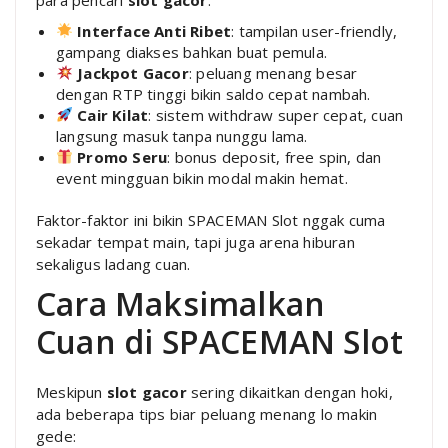
Interface Anti Ribet
: tampilan user-friendly,
gampang diakses bahkan buat pemula.
Jackpot Gacor
: peluang menang besar
dengan RTP tinggi bikin saldo cepat nambah.
Cair Kilat
: sistem withdraw super cepat, cuan
langsung masuk tanpa nunggu lama.
Promo Seru
: bonus deposit, free spin, dan
event mingguan bikin modal makin hemat.
Faktor-faktor ini bikin SPACEMAN Slot nggak cuma
sekadar tempat main, tapi juga arena hiburan
sekaligus ladang cuan.
Cara Maksimalkan
Cuan di SPACEMAN Slot
Meskipun
slot gacor
sering dikaitkan dengan hoki,
ada beberapa tips biar peluang menang lo makin
gede: