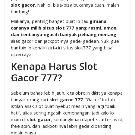
slot gacor
. Nah lo, bisa-bisa bukannya cuan, malah
buntung!
Makanya, penting banget buat lo tau
gimana
caranya milih situs slot 777 yang resmi, aman,
dan tentunya ngasih banyak peluang menang
alias gacor dan jackpot-nya gede-gedean. Yuk, gue
bantuin lo kenalin ciri-ciri situs slot777 yang bisa
dipercaya!
Kenapa Harus Slot
Gacor 777?
Sebelum bahas lebih jauh, kita obrolin dikit ya kenapa
banyak orang cari
slot gacor 777
. “Gacor” ini tuh
istilah anak slot buat nyebut mesin yang lagi “baik
hati”, alias sering ngasih kemenangan. Jadi kalo lo
main di
slot gacor
, kemungkinan dapet scatter, wild,
free spin, dan jackpot-nya lebih gede dibanding
mesin biasa.