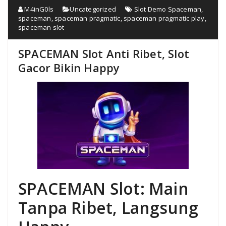
M4inG0ls
Uncategorized
Slot Demo Spaceman
,
spaceman
,
spaceman pragmatic
,
spaceman pragmatic play
,
spaceman slot
SPACEMAN Slot Anti Ribet, Slot
Gacor Bikin Happy
SPACEMAN Slot: Main
Tanpa Ribet, Langsung