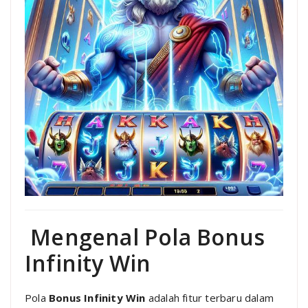
Mengenal Pola Bonus
Infinity Win
Pola
Bonus Infinity Win
adalah fitur terbaru dalam