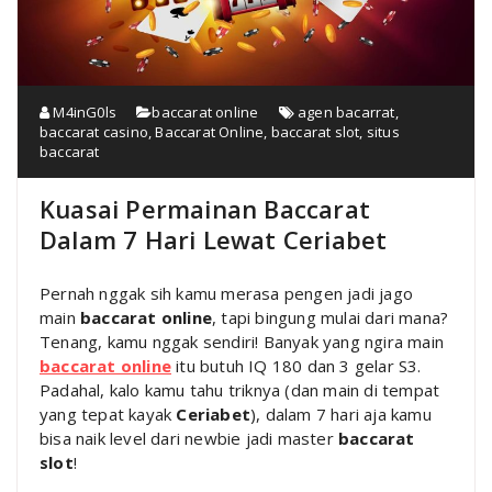
M4inG0ls
baccarat online
agen bacarrat
,
baccarat casino
,
Baccarat Online
,
baccarat slot
,
situs
baccarat
Kuasai Permainan Baccarat
Dalam 7 Hari Lewat Ceriabet
Pernah nggak sih kamu merasa pengen jadi jago
main
baccarat online
, tapi bingung mulai dari mana?
Tenang, kamu nggak sendiri! Banyak yang ngira main
baccarat online
itu butuh IQ 180 dan 3 gelar S3.
Padahal, kalo kamu tahu triknya (dan main di tempat
yang tepat kayak
Ceriabet
), dalam 7 hari aja kamu
bisa naik level dari newbie jadi master
baccarat
slot
!