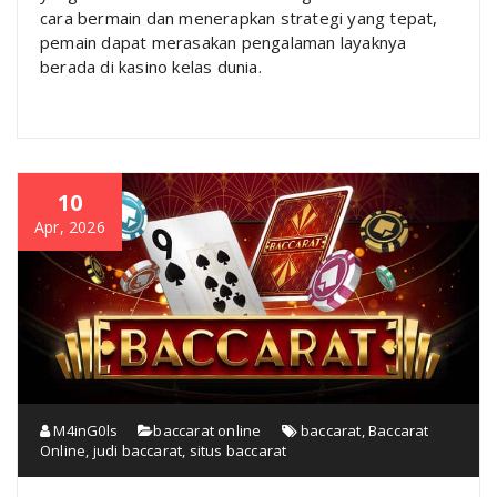
cara bermain dan menerapkan strategi yang tepat,
pemain dapat merasakan pengalaman layaknya
berada di kasino kelas dunia.
10
Apr, 2026
M4inG0ls
baccarat online
baccarat
,
Baccarat
Online
,
judi baccarat
,
situs baccarat