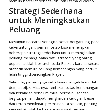
memilih baccarat sebagai hiburan utama di kasino.
Strategi Sederhana
untuk Meningkatkan
Peluang
Meskipun baccarat sebagian besar bergantung pada
keberuntungan, pemain tetap bisa menerapkan
beberapa strategi sederhana untuk meningkatkan
peluang menang. Salah satu strategi yang paling
populer adalah bertaruh pada Banker, karena secara
statistik memiliki peluang kemenangan yang sedikit
lebih tinggi dibandingkan Player.
Selain itu, pemain juga sebaiknya mengelola modal
dengan bijak. Misalnya, tentukan batas kemenangan
dan kekalahan sebelum mulai bermain. Dengan
begitu, pemain dapat menghindari kerugian besar
dan tetap menikmati permainan. Di sisi lain, penting
juga untuk tidak terbawa emosi saat bermain