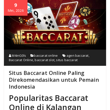
9
Mei, 2026
M4inG0ls
baccarat online
agen baccarat
,
Baccarat Online
,
baccarat slot
,
situs baccarat
Situs Baccarat Online Paling
Direkomendasikan untuk Pemain
Indonesia
Popularitas Baccarat
Online di Kalangan