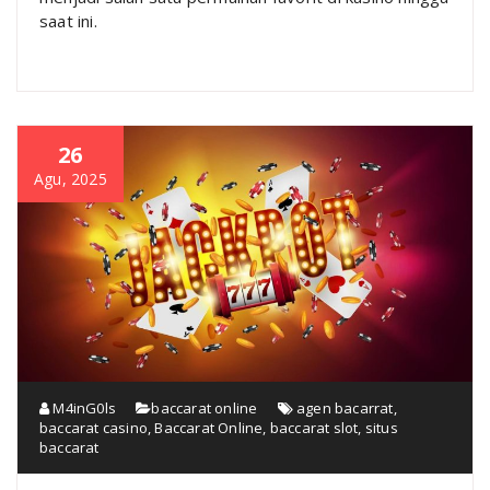
saat ini.
26
Agu, 2025
M4inG0ls
baccarat online
agen bacarrat
,
baccarat casino
,
Baccarat Online
,
baccarat slot
,
situs
baccarat