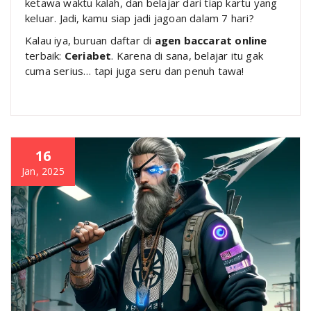
ketawa waktu kalah, dan belajar dari tiap kartu yang
keluar. Jadi, kamu siap jadi jagoan dalam 7 hari?
Kalau iya, buruan daftar di
agen baccarat online
terbaik:
Ceriabet
. Karena di sana, belajar itu gak
cuma serius… tapi juga seru dan penuh tawa!
16
Jan, 2025