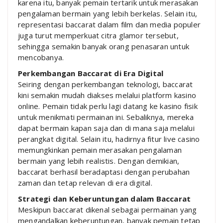
karena itu, banyak pemain tertarik untuk merasakan
pengalaman bermain yang lebih berkelas. Selain itu,
representasi baccarat dalam film dan media populer
juga turut memperkuat citra glamor tersebut,
sehingga semakin banyak orang penasaran untuk
mencobanya.
Perkembangan Baccarat di Era Digital
Seiring dengan perkembangan teknologi, baccarat
kini semakin mudah diakses melalui platform kasino
online. Pemain tidak perlu lagi datang ke kasino fisik
untuk menikmati permainan ini. Sebaliknya, mereka
dapat bermain kapan saja dan di mana saja melalui
perangkat digital. Selain itu, hadirnya fitur live casino
memungkinkan pemain merasakan pengalaman
bermain yang lebih realistis. Dengan demikian,
baccarat berhasil beradaptasi dengan perubahan
zaman dan tetap relevan di era digital.
Strategi dan Keberuntungan dalam Baccarat
Meskipun baccarat dikenal sebagai permainan yang
mengandalkan keberuntungan, banyak pemain tetap