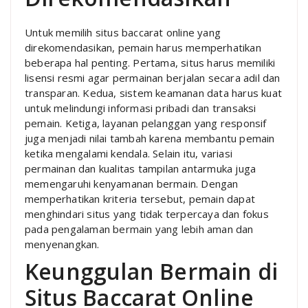
Untuk memilih situs baccarat online yang
direkomendasikan, pemain harus memperhatikan
beberapa hal penting. Pertama, situs harus memiliki
lisensi resmi agar permainan berjalan secara adil dan
transparan. Kedua, sistem keamanan data harus kuat
untuk melindungi informasi pribadi dan transaksi
pemain. Ketiga, layanan pelanggan yang responsif
juga menjadi nilai tambah karena membantu pemain
ketika mengalami kendala. Selain itu, variasi
permainan dan kualitas tampilan antarmuka juga
memengaruhi kenyamanan bermain. Dengan
memperhatikan kriteria tersebut, pemain dapat
menghindari situs yang tidak terpercaya dan fokus
pada pengalaman bermain yang lebih aman dan
menyenangkan.
Keunggulan Bermain di
Situs Baccarat Online