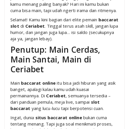
kamu menang paling banyak? Hari ini kamu bukan
cuma bisa main, tapi udah ngerti irama dan ritmenya.
Selamat! Kamu kini bagian dari elite pemain
baccarat
slot
di
Ceriabet
. Tinggal terus asah skill, jangan lupa
humor, dan jangan juga lupa… isi saldo (secukupnya
aja ya, jangan lebay).
Penutup: Main Cerdas,
Main Santai, Main di
Ceriabet
Main
baccarat online
itu bisa jadi hiburan yang asik
banget, apalagi kalau kamu udah kuasai
permainannya. Di
Ceriabet
, semuanya tersedia –
dari panduan pemula, meja live, sampai
slot
baccarat
yang lucu-lucu tapi berpotensi cuan.
Ingat, dunia
situs baccarat online
bukan cuma
tentang menang. Tapi juga soal menikmati proses,