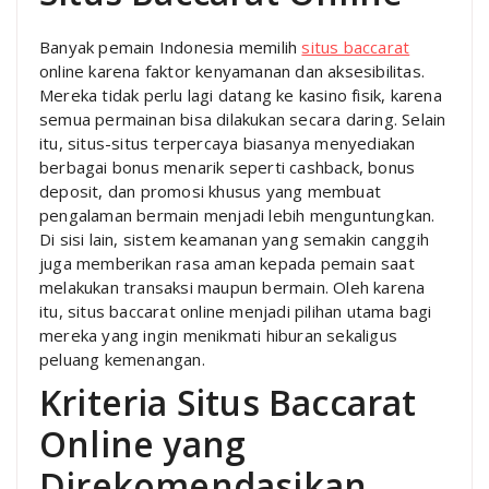
Banyak pemain Indonesia memilih
situs baccarat
online karena faktor kenyamanan dan aksesibilitas.
Mereka tidak perlu lagi datang ke kasino fisik, karena
semua permainan bisa dilakukan secara daring. Selain
itu, situs-situs terpercaya biasanya menyediakan
berbagai bonus menarik seperti cashback, bonus
deposit, dan promosi khusus yang membuat
pengalaman bermain menjadi lebih menguntungkan.
Di sisi lain, sistem keamanan yang semakin canggih
juga memberikan rasa aman kepada pemain saat
melakukan transaksi maupun bermain. Oleh karena
itu, situs baccarat online menjadi pilihan utama bagi
mereka yang ingin menikmati hiburan sekaligus
peluang kemenangan.
Kriteria Situs Baccarat
Online yang
Direkomendasikan