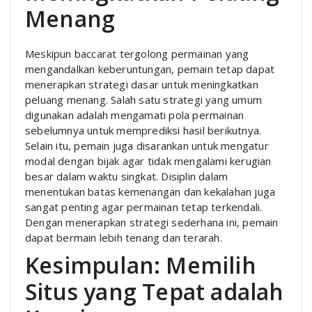
Menang
Meskipun baccarat tergolong permainan yang
mengandalkan keberuntungan, pemain tetap dapat
menerapkan strategi dasar untuk meningkatkan
peluang menang. Salah satu strategi yang umum
digunakan adalah mengamati pola permainan
sebelumnya untuk memprediksi hasil berikutnya.
Selain itu, pemain juga disarankan untuk mengatur
modal dengan bijak agar tidak mengalami kerugian
besar dalam waktu singkat. Disiplin dalam
menentukan batas kemenangan dan kekalahan juga
sangat penting agar permainan tetap terkendali.
Dengan menerapkan strategi sederhana ini, pemain
dapat bermain lebih tenang dan terarah.
Kesimpulan: Memilih
Situs yang Tepat adalah