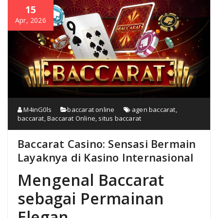
15
Apr, 2026
M4inG0ls
baccarat online
agen baccarat
,
baccarat
,
Baccarat Online
,
situs baccarat
Baccarat Casino: Sensasi Bermain
Layaknya di Kasino Internasional
Mengenal Baccarat
sebagai Permainan
Elegan