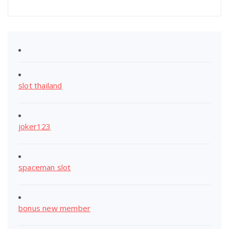
slot thailand
joker123
spaceman slot
bonus new member