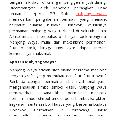
tengah naik daun di kalangan penggemar judi daring.
Dikembangkan oleh penyedia perangkat lunak
ternama seperti PG Soft,
mahjong ways
menawarkan pengalaman bermain yang menarik
berbalut nuansa budaya Tiongkok, khususnya
permainan mahjong yang terkenal di seluruh dunia.
Artikel ini akan membahas berbagai aspek mengenai
Mahjong Ways, mulai dari mekanisme permainan,
fitur menarik, hingga tips agar dapat meraih
kemenangan maksimal.
Apa Itu Mahjong Ways?
Mahjong Ways adalah slot online bertema mahjong
dengan grafis yang memukau dan fitur-fitur inovatif.
Berbeda dengan permainan slot tradisional yang
mengandalkan simbol-simbol klasik, Mahjong Ways
menawarkan suasana khas permainan mahjong
dengan simbol-simbol unik seperti bambu, karakter,
lingkaran, serta simbol khusus yang bertema budaya
Tiongkok. Permainan ini dirancang untuk
menghadirkan sensasi permainan kasino yang