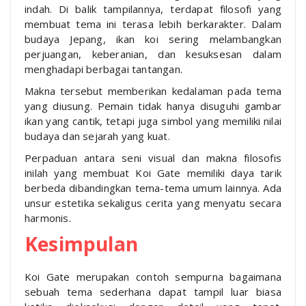
indah. Di balik tampilannya, terdapat filosofi yang
membuat tema ini terasa lebih berkarakter. Dalam
budaya Jepang, ikan koi sering melambangkan
perjuangan, keberanian, dan kesuksesan dalam
menghadapi berbagai tantangan.
Makna tersebut memberikan kedalaman pada tema
yang diusung. Pemain tidak hanya disuguhi gambar
ikan yang cantik, tetapi juga simbol yang memiliki nilai
budaya dan sejarah yang kuat.
Perpaduan antara seni visual dan makna filosofis
inilah yang membuat Koi Gate memiliki daya tarik
berbeda dibandingkan tema-tema umum lainnya. Ada
unsur estetika sekaligus cerita yang menyatu secara
harmonis.
Kesimpulan
Koi Gate merupakan contoh sempurna bagaimana
sebuah tema sederhana dapat tampil luar biasa