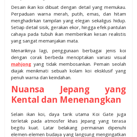
Desain ikan koi dibuat dengan detail yang memukau.
Perpaduan warna merah, putih, emas, dan hitam
menghadirkan tampilan yang elegan sekaligus hidup.
Setiap detail sisik, gerakan ekor, hingga efek pantulan
cahaya pada tubuh ikan memberikan kesan realistis
yang sangat memanjakan mata.
Menariknya lagi, penggunaan berbagai jenis koi
dengan corak berbeda menciptakan variasi visual
mahjong
yang tidak membosankan. Pemain seolah
diajak menikmati sebuah kolam koi eksklusif yang
penuh warna dan keindahan.
Nuansa Jepang yang
Kental dan Menenangkan
Selain ikan koi, daya tarik utama Koi Gate juga
terletak pada atmosfer khas Jepang yang terasa
begitu kuat. Latar belakang permainan dipenuhi
elemen-elemen budaya yang langsung mengingatkan