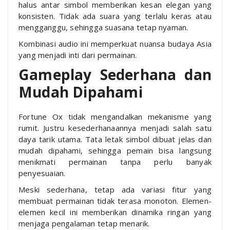
halus antar simbol memberikan kesan elegan yang
konsisten. Tidak ada suara yang terlalu keras atau
mengganggu, sehingga suasana tetap nyaman.
Kombinasi audio ini memperkuat nuansa budaya Asia
yang menjadi inti dari permainan.
Gameplay Sederhana dan
Mudah Dipahami
Fortune Ox tidak mengandalkan mekanisme yang
rumit. Justru kesederhanaannya menjadi salah satu
daya tarik utama. Tata letak simbol dibuat jelas dan
mudah dipahami, sehingga pemain bisa langsung
menikmati permainan tanpa perlu banyak
penyesuaian.
Meski sederhana, tetap ada variasi fitur yang
membuat permainan tidak terasa monoton. Elemen-
elemen kecil ini memberikan dinamika ringan yang
menjaga pengalaman tetap menarik.