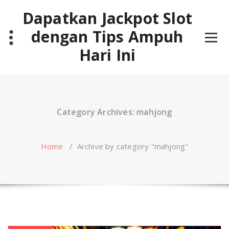
Skip
Dapatkan Jackpot Slot
to
content
dengan Tips Ampuh
Hari Ini
Category Archives: mahjong
Home
/
Archive by category "mahjong"