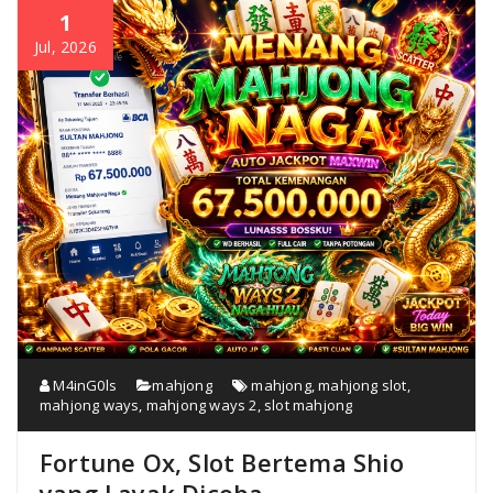
1
Jul, 2026
M4inG0ls
mahjong
mahjong
,
mahjong slot
,
mahjong ways
,
mahjong ways 2
,
slot mahjong
Fortune Ox, Slot Bertema Shio