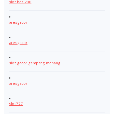
slot bet 200
aresgacor
aresgacor
slot gacor gampang menang
aresgacor
slot777