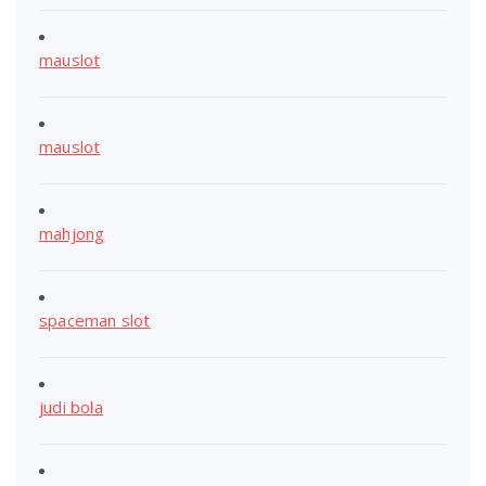
mauslot
mauslot
mahjong
spaceman slot
judi bola