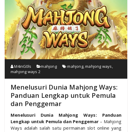
M4inG0ls
mahjong
mahjong
,
mahjong ways
,
mahjong ways 2
Menelusuri Dunia Mahjong Ways:
Panduan Lengkap untuk Pemula
dan Penggemar
Menelusuri Dunia Mahjong Ways: Panduan
Lengkap untuk Pemula dan Penggemar
– Mahjong
Ways adalah salah satu permainan slot online yang