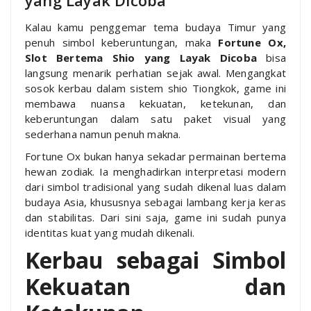
yang Layak Dicoba
Kalau kamu penggemar tema budaya Timur yang
penuh simbol keberuntungan, maka
Fortune Ox,
Slot Bertema Shio yang Layak Dicoba
bisa
langsung menarik perhatian sejak awal. Mengangkat
sosok kerbau dalam sistem shio Tiongkok, game ini
membawa nuansa kekuatan, ketekunan, dan
keberuntungan dalam satu paket visual yang
sederhana namun penuh makna.
Fortune Ox bukan hanya sekadar permainan bertema
hewan zodiak. Ia menghadirkan interpretasi modern
dari simbol tradisional yang sudah dikenal luas dalam
budaya Asia, khususnya sebagai lambang kerja keras
dan stabilitas. Dari sini saja, game ini sudah punya
identitas kuat yang mudah dikenali.
Kerbau sebagai Simbol
Kekuatan dan