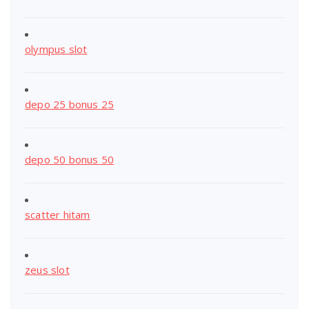
olympus slot
depo 25 bonus 25
depo 50 bonus 50
scatter hitam
zeus slot