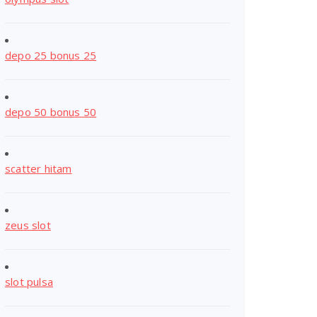
depo 25 bonus 25
depo 50 bonus 50
scatter hitam
zeus slot
slot pulsa