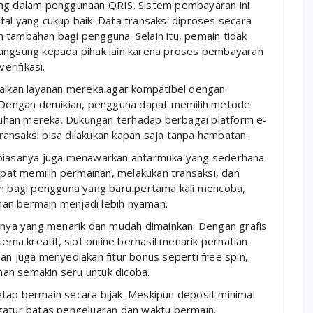
ing dalam penggunaan QRIS. Sistem pembayaran ini
al yang cukup baik. Data transaksi diproses secara
 tambahan bagi pengguna. Selain itu, pemain tidak
langsung kepada pihak lain karena proses pembayaran
erifikasi.
malkan layanan mereka agar kompatibel dengan
r. Dengan demikian, pengguna dapat memilih metode
uhan mereka. Dukungan terhadap berbagai platform e-
ansaksi bisa dilakukan kapan saja tanpa hambatan.
n biasanya juga menawarkan antarmuka yang sederhana
at memilih permainan, melakukan transaksi, dan
an bagi pengguna yang baru pertama kali mencoba,
an bermain menjadi lebih nyaman.
annya yang menarik dan mudah dimainkan. Dengan grafis
tema kreatif, slot online berhasil menarik perhatian
an juga menyediakan fitur bonus seperti free spin,
an semakin seru untuk dicoba.
tap bermain secara bijak. Meskipun deposit minimal
gatur batas pengeluaran dan waktu bermain.