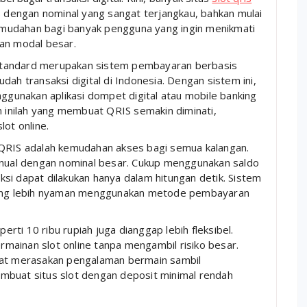
dengan nominal yang sangat terjangkau, bahkan mulai
 kemudahan bagi banyak pengguna yang ingin menikmati
kan modal besar.
Standard merupakan sistem pembayaran berbasis
 transaksi digital di Indonesia. Dengan sistem ini,
unakan aplikasi dompet digital atau mobile banking
inilah yang membuat QRIS semakin diminati,
lot online.
 QRIS adalah kemudahan akses bagi semua kalangan.
manual dengan nominal besar. Cukup menggunakan saldo
saksi dapat dilakukan hanya dalam hitungan detik. Sistem
 yang lebih nyaman menggunakan metode pembayaran
perti 10 ribu rupiah juga dianggap lebih fleksibel.
mainan slot online tanpa mengambil risiko besar.
pat merasakan pengalaman bermain sambil
mbuat situs slot dengan deposit minimal rendah