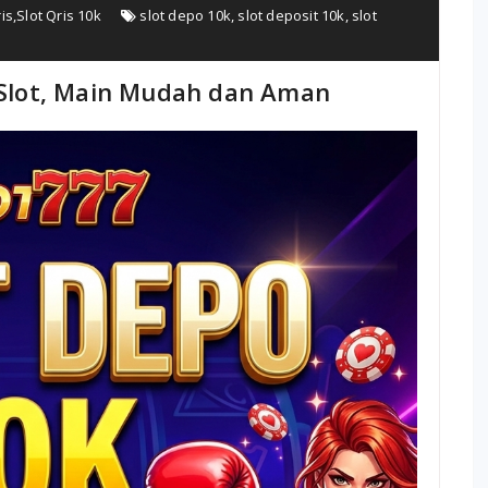
is
,
Slot Qris 10k
slot depo 10k
,
slot deposit 10k
,
slot
s Slot, Main Mudah dan Aman