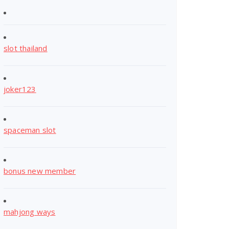
slot thailand
joker123
spaceman slot
bonus new member
mahjong ways