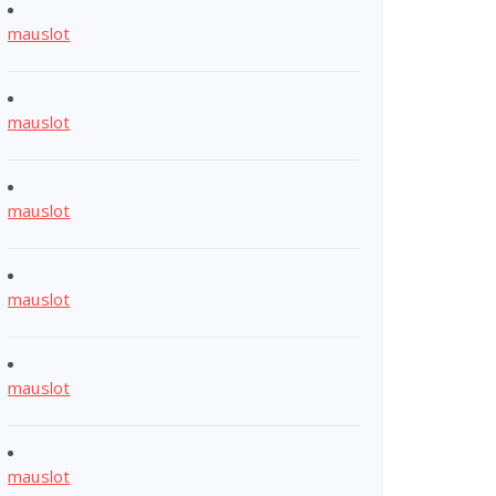
mauslot
mauslot
mauslot
mauslot
mauslot
mauslot