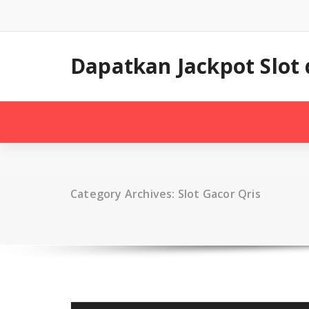
Skip
to
content
Dapatkan Jackpot Slot
Category Archives: Slot Gacor Qris