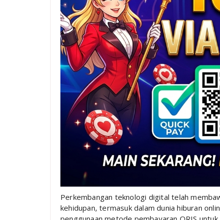
Perkembangan teknologi digital telah memba
kehidupan, termasuk dalam dunia hiburan onlin
penggunaan metode pembayaran QRIS untuk berb