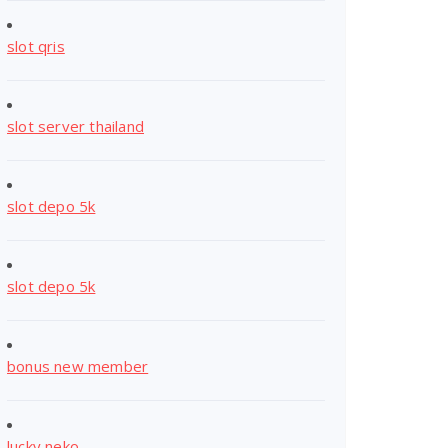
slot qris
slot server thailand
slot depo 5k
slot depo 5k
bonus new member
lucky neko