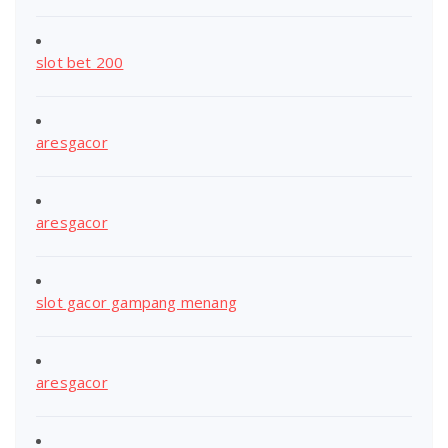
slot bet 200
aresgacor
aresgacor
slot gacor gampang menang
aresgacor