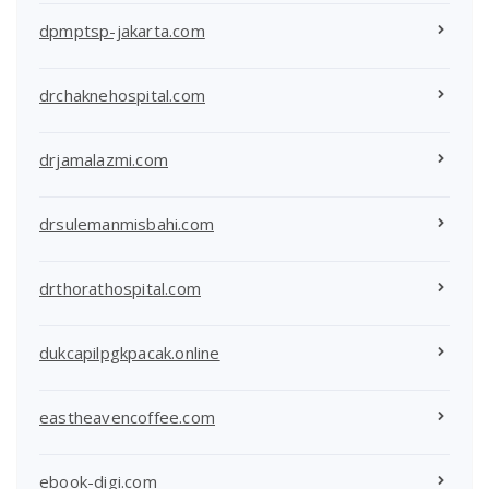
dpmptsp-jakarta.com
drchaknehospital.com
drjamalazmi.com
drsulemanmisbahi.com
drthorathospital.com
dukcapilpgkpacak.online
eastheavencoffee.com
ebook-digi.com