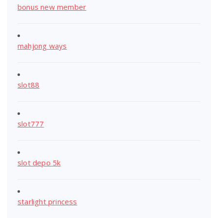
bonus new member
mahjong ways
slot88
slot777
slot depo 5k
starlight princess