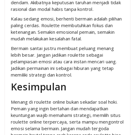
dendam. Akibatnya keputusan taruhan menjadi tidak
rasional dan modal habis tanpa kontrol.
Kalau sedang emosi, berhenti bermain adalah pilihan
paling cerdas. Roulette membutuhkan fokus dan
ketenangan. Semakin emosional pemain, semakin
mudah melakukan kesalahan fatal.
Bermain santai justru membuat peluang menang
lebih besar. Jangan jadikan roulette sebagai
pelampiasan emosi atau cara instan mencari uang.
Jadikan permainan ini sebagai hiburan yang tetap
memiliki strategi dan kontrol.
Kesimpulan
Menang di roulette online bukan sekadar soal hoki.
Pemain yang ingin bertahan dan mendapatkan
keuntungan wajib memahami strategi, memilih situs
roulette online terpercaya, serta mampu mengontrol
emosi selama bermain. Jangan mudah tergoda