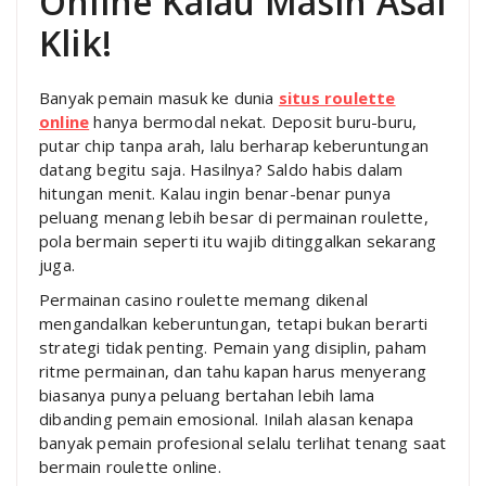
Online Kalau Masih Asal
Klik!
Banyak pemain masuk ke dunia
situs roulette
online
hanya bermodal nekat. Deposit buru-buru,
putar chip tanpa arah, lalu berharap keberuntungan
datang begitu saja. Hasilnya? Saldo habis dalam
hitungan menit. Kalau ingin benar-benar punya
peluang menang lebih besar di permainan roulette,
pola bermain seperti itu wajib ditinggalkan sekarang
juga.
Permainan casino roulette memang dikenal
mengandalkan keberuntungan, tetapi bukan berarti
strategi tidak penting. Pemain yang disiplin, paham
ritme permainan, dan tahu kapan harus menyerang
biasanya punya peluang bertahan lebih lama
dibanding pemain emosional. Inilah alasan kenapa
banyak pemain profesional selalu terlihat tenang saat
bermain roulette online.