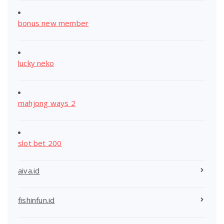
bonus new member
lucky neko
mahjong ways 2
slot bet 200
aiva.id
fishinfun.id