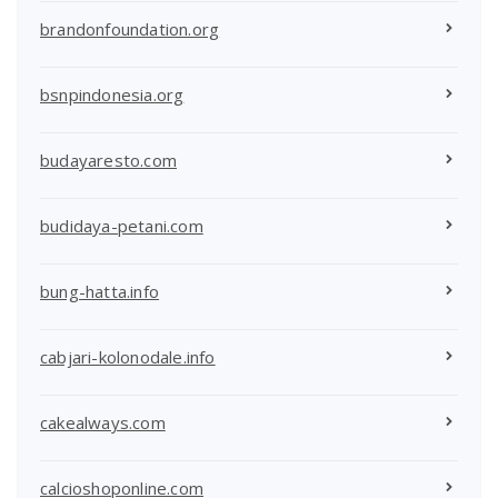
brandonfoundation.org
bsnpindonesia.org
budayaresto.com
budidaya-petani.com
bung-hatta.info
cabjari-kolonodale.info
cakealways.com
calcioshoponline.com