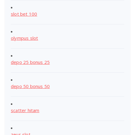
slot bet 100
olympus slot
depo 25 bonus 25
depo 50 bonus 50
scatter hitam
zeus slot