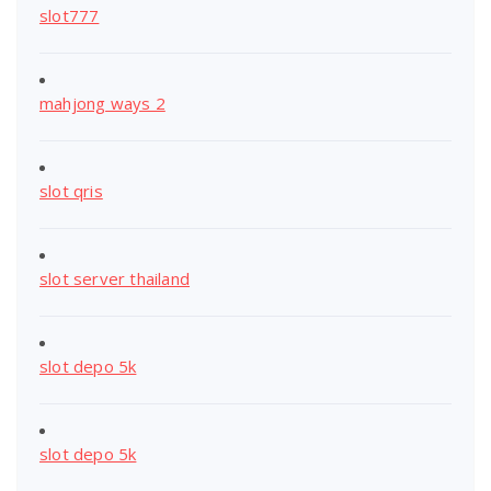
slot777
mahjong ways 2
slot qris
slot server thailand
slot depo 5k
slot depo 5k