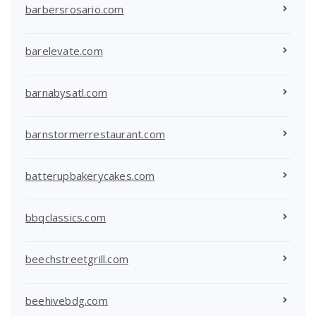
barbersrosario.com
barelevate.com
barnabysatl.com
barnstormerrestaurant.com
batterupbakerycakes.com
bbqclassics.com
beechstreetgrill.com
beehivebdg.com