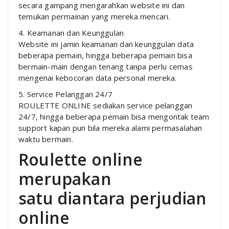
secara gampang mengarahkan website ini dan
temukan permainan yang mereka mencari.
4. Keamanan dan Keunggulan
Website ini jamin keamanan dan keunggulan data
beberapa pemain, hingga beberapa pemain bisa
bermain-main dengan tenang tanpa perlu cemas
mengenai kebocoran data personal mereka.
5. Service Pelanggan 24/7
ROULETTE ONLINE sediakan service pelanggan
24/7, hingga beberapa pemain bisa mengontak team
support kapan pun bila mereka alami permasalahan
waktu bermain.
Roulette online
merupakan
satu diantara perjudian
online