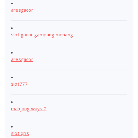
aresgacor
slot gacor gampang menang
aresgacor
slot777
mahjong ways 2
slot qris