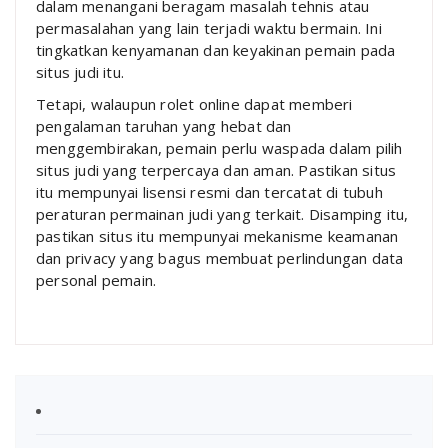
dalam menangani beragam masalah tehnis atau
permasalahan yang lain terjadi waktu bermain. Ini
tingkatkan kenyamanan dan keyakinan pemain pada
situs judi itu.
Tetapi, walaupun rolet online dapat memberi
pengalaman taruhan yang hebat dan
menggembirakan, pemain perlu waspada dalam pilih
situs judi yang terpercaya dan aman. Pastikan situs
itu mempunyai lisensi resmi dan tercatat di tubuh
peraturan permainan judi yang terkait. Disamping itu,
pastikan situs itu mempunyai mekanisme keamanan
dan privacy yang bagus membuat perlindungan data
personal pemain.