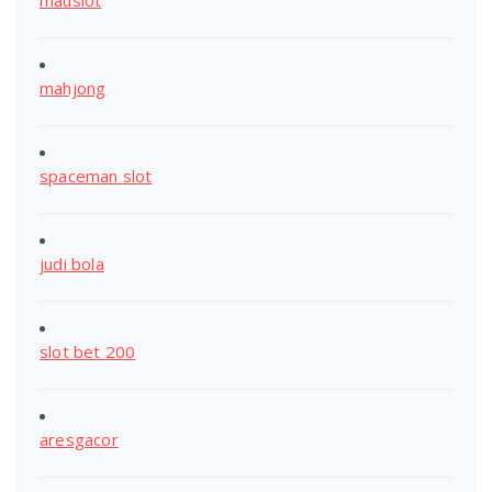
mauslot
mahjong
spaceman slot
judi bola
slot bet 200
aresgacor