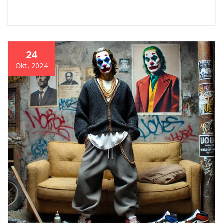
24
Okt, 2024