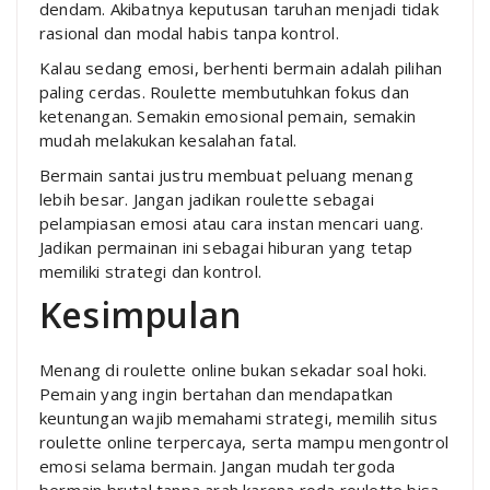
dendam. Akibatnya keputusan taruhan menjadi tidak
rasional dan modal habis tanpa kontrol.
Kalau sedang emosi, berhenti bermain adalah pilihan
paling cerdas. Roulette membutuhkan fokus dan
ketenangan. Semakin emosional pemain, semakin
mudah melakukan kesalahan fatal.
Bermain santai justru membuat peluang menang
lebih besar. Jangan jadikan roulette sebagai
pelampiasan emosi atau cara instan mencari uang.
Jadikan permainan ini sebagai hiburan yang tetap
memiliki strategi dan kontrol.
Kesimpulan
Menang di roulette online bukan sekadar soal hoki.
Pemain yang ingin bertahan dan mendapatkan
keuntungan wajib memahami strategi, memilih situs
roulette online terpercaya, serta mampu mengontrol
emosi selama bermain. Jangan mudah tergoda