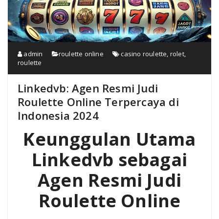
admin
roulette online
casino roulette
,
rolet
,
roulette
Linkedvb: Agen Resmi Judi
Roulette Online Terpercaya di
Indonesia 2024
Keunggulan Utama
Linkedvb sebagai
Agen Resmi Judi
Roulette Online