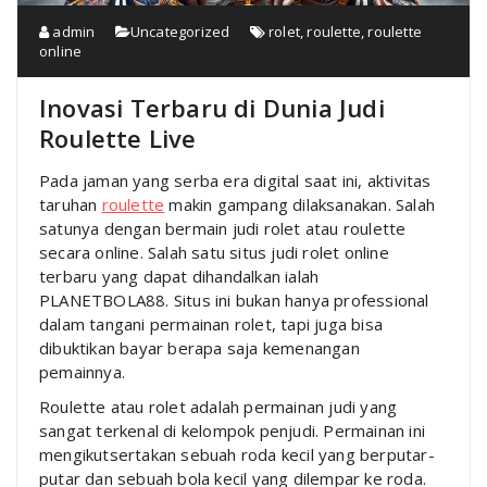
admin
Uncategorized
rolet
,
roulette
,
roulette
online
Inovasi Terbaru di Dunia Judi
Roulette Live
Pada jaman yang serba era digital saat ini, aktivitas
taruhan
roulette
makin gampang dilaksanakan. Salah
satunya dengan bermain judi rolet atau roulette
secara online. Salah satu situs judi rolet online
terbaru yang dapat dihandalkan ialah
PLANETBOLA88. Situs ini bukan hanya professional
dalam tangani permainan rolet, tapi juga bisa
dibuktikan bayar berapa saja kemenangan
pemainnya.
Roulette atau rolet adalah permainan judi yang
sangat terkenal di kelompok penjudi. Permainan ini
mengikutsertakan sebuah roda kecil yang berputar-
putar dan sebuah bola kecil yang dilempar ke roda.