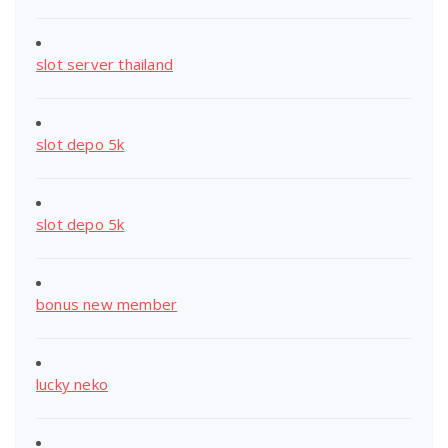
slot server thailand
slot depo 5k
slot depo 5k
bonus new member
lucky neko