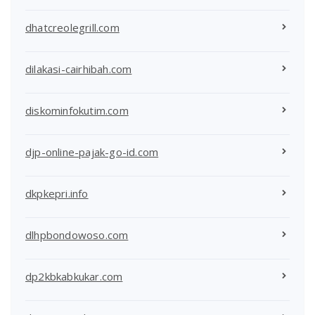
dhatcreolegrill.com
dilakasi-cairhibah.com
diskominfokutim.com
djp-online-pajak-go-id.com
dkpkepri.info
dlhpbondowoso.com
dp2kbkabkukar.com