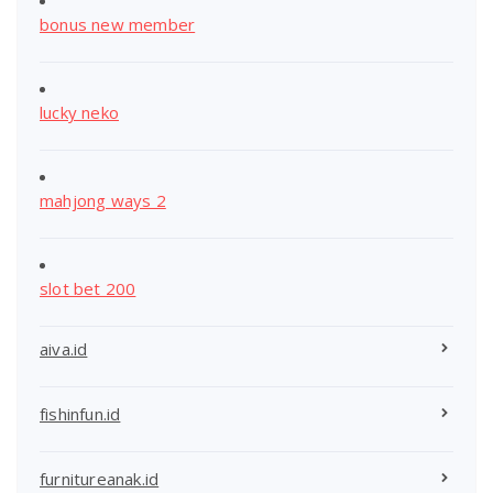
bonus new member
lucky neko
mahjong ways 2
slot bet 200
aiva.id
fishinfun.id
furnitureanak.id