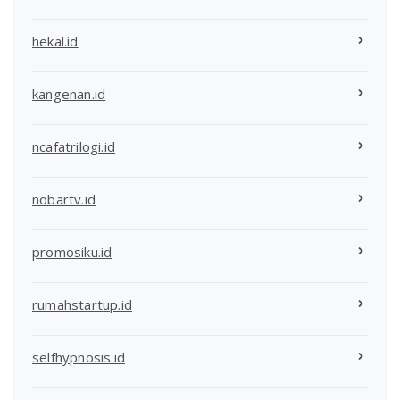
hekal.id
kangenan.id
ncafatrilogi.id
nobartv.id
promosiku.id
rumahstartup.id
selfhypnosis.id