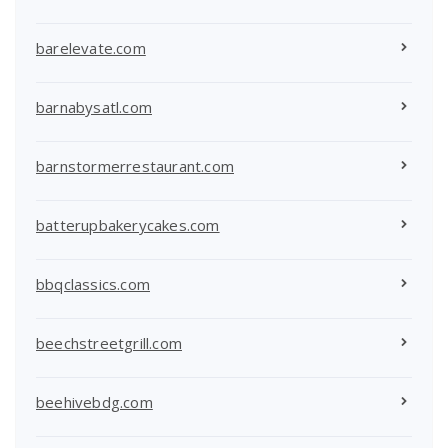
barelevate.com
barnabysatl.com
barnstormerrestaurant.com
batterupbakerycakes.com
bbqclassics.com
beechstreetgrill.com
beehivebdg.com