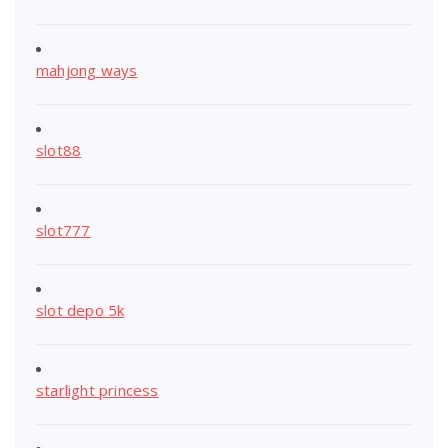
mahjong ways
slot88
slot777
slot depo 5k
starlight princess