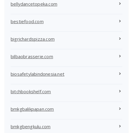
bellydancetopeka.com
bestiefood.com
bigrichardspizza.com
bilbaobrasserie.com
biosafetylabindonesia.net
bitchbookshelf.com
bmkgbalikpapan.com
bmkgbengkulu.com