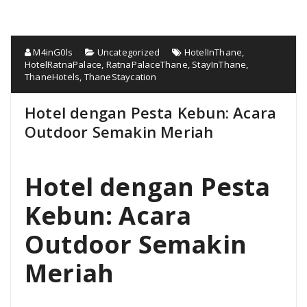
M4inG0ls
Uncategorized
HotelInThane
,
HotelRatnaPalace
,
RatnaPalaceThane
,
StayInThane
,
ThaneHotels
,
ThaneStaycation
Hotel dengan Pesta Kebun: Acara
Outdoor Semakin Meriah
Hotel dengan Pesta
Kebun: Acara
Outdoor Semakin
Meriah