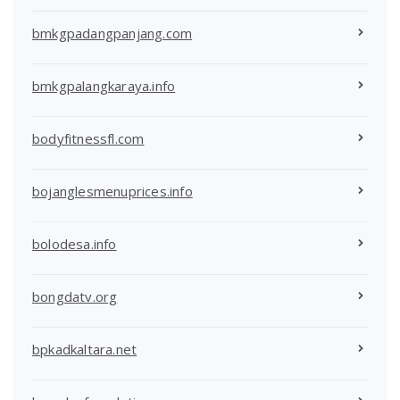
bmkgpadangpanjang.com
bmkgpalangkaraya.info
bodyfitnessfl.com
bojanglesmenuprices.info
bolodesa.info
bongdatv.org
bpkadkaltara.net