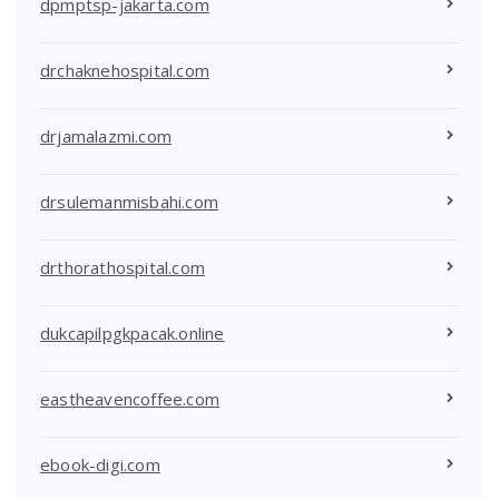
dpmptsp-jakarta.com
drchaknehospital.com
drjamalazmi.com
drsulemanmisbahi.com
drthorathospital.com
dukcapilpgkpacak.online
eastheavencoffee.com
ebook-digi.com