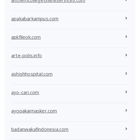
apakabarkampus.com
apkfileok.com
arte-polis.info
ashishhospital.com
ayo-cari.com
ayopakaimasker.com
badanwakafindonesia.com