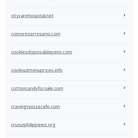
citycarehospital.net
comorezarrosario.com
cookiesdisposablepens.com
cookoutmenuprices.info
cottoncandyforsale.com
cravingspizzacafe.com
cruisephilippines.org