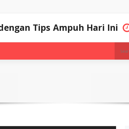
 dengan Tips Ampuh Hari Ini
Search
for: