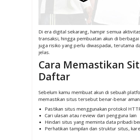
Di era digital sekarang, hampir semua aktivita
transaksi, hingga pembuatan akun di berbagai
juga risiko yang perlu diwaspadai, terutama da
jelas.
Cara Memastikan Si
Daftar
Sebelum kamu membuat akun di sebuah platfor
memastikan situs tersebut benar-benar aman. 
Pastikan situs menggunakan protokol HTTP
Cari ulasan atau review dari pengguna lain
Hindari situs yang meminta data pribadi be
Perhatikan tampilan dan struktur situs, kare