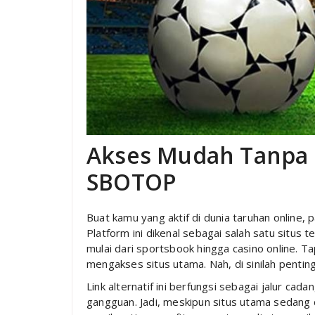
Akses Mudah Tanpa 
SBOTOP
Buat kamu yang aktif di dunia taruhan online
Platform ini dikenal sebagai salah satu situs
mulai dari sportsbook hingga casino online. T
mengakses situs utama. Nah, di sinilah penti
Link alternatif ini berfungsi sebagai jalur c
gangguan. Jadi, meskipun situs utama sedang d