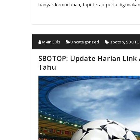
banyak kemudahan, tapi tetap perlu digunakan
M4inG0ls
Uncategorized
sbotop
,
SBOTOP
SBOTOP: Update Harian Link 
Tahu