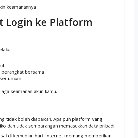
akin keamanannya
 Login ke Platform
lalu:
out
i perangkat bersama
wser umum
njaga keamanan akun kamu.
ang tidak boleh diabaikan. Apa pun platform yang
siko dan tidak sembarangan memasukkan data pribadi.
yesal di kemudian hari. Internet memang memberikan