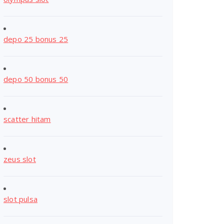
depo 25 bonus 25
depo 50 bonus 50
scatter hitam
zeus slot
slot pulsa