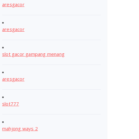
aresgacor
aresgacor
slot gacor gampang menang
aresgacor
slot777
mahjong ways 2