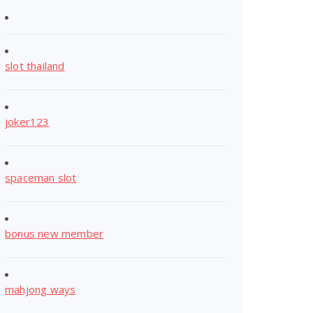
slot thailand
joker123
spaceman slot
bonus new member
mahjong ways