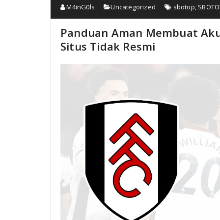
M4inG0ls
Uncategorized
sbotop
,
SBOTOP
Panduan Aman Membuat Akun 
Situs Tidak Resmi