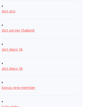
slot qris
slot server thailand
slot depo 5k
slot depo 5k
bonus new member
lucky neko