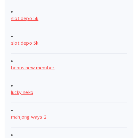
slot depo 5k
slot depo 5k
bonus new member
lucky neko
mahjong ways 2