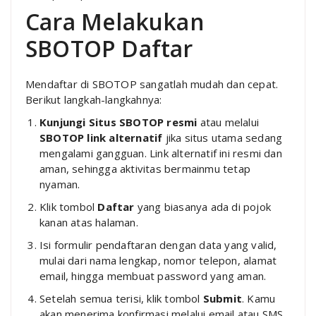
Cara Melakukan
SBOTOP Daftar
Mendaftar di SBOTOP sangatlah mudah dan cepat.
Berikut langkah-langkahnya:
Kunjungi Situs SBOTOP resmi
atau melalui
SBOTOP link alternatif
jika situs utama sedang
mengalami gangguan. Link alternatif ini resmi dan
aman, sehingga aktivitas bermainmu tetap
nyaman.
Klik tombol
Daftar
yang biasanya ada di pojok
kanan atas halaman.
Isi formulir pendaftaran dengan data yang valid,
mulai dari nama lengkap, nomor telepon, alamat
email, hingga membuat password yang aman.
Setelah semua terisi, klik tombol
Submit
. Kamu
akan menerima konfirmasi melalui email atau SMS