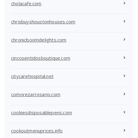
cholacafe.com
chrisbuyshoustonhouses.com
chronicboomdelights.com
cincosentidosboutique.com
citycarehospital.net
comorezarrosario.com
cookiesdisposablepens.com
cookoutmenuprices.info