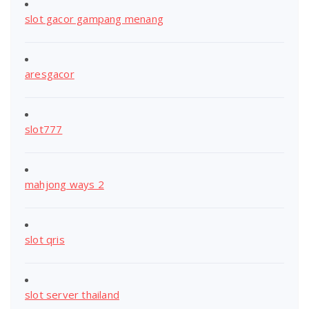
slot gacor gampang menang
aresgacor
slot777
mahjong ways 2
slot qris
slot server thailand