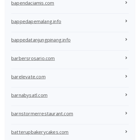
bapendaciamis.com
bappedapemalang.info
bappedatanjungpinang.info
barbersrosario.com
barelevate.com
barnabysatl.com
barnstormerrestaurant.com
batterupbakerycakes.com