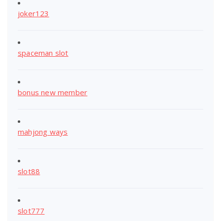
joker123
spaceman slot
bonus new member
mahjong ways
slot88
slot777