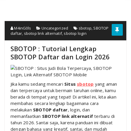
M4inG0ls
Uncategorized
sbotop
,
SBOTOP
daftar
,
sbotop link alternatif
,
sbotop login
SBOTOP : Tutorial Lengkap
SBOTOP Daftar dan Login 2026
Jika kamu sedang mencari
Situs
sbotop
yang aman
dan terpercaya untuk bermain taruhan online, kamu
berada di tempat yang tepat! Di artikel ini, kita akan
membahas secara lengkap bagaimana cara
melakukan
SBOTOP daftar
, login, dan
memanfaatkan
SBOTOP link alternatif
terbaru di
tahun 2026. Santai saja, karena panduan ini dibuat
dengan bahasa yang kreatif, santai, dan mudah