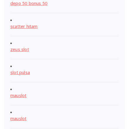
depo 50 bonus 50
scatter hitam
zeus slot
slot pulsa
mauslot
mauslot