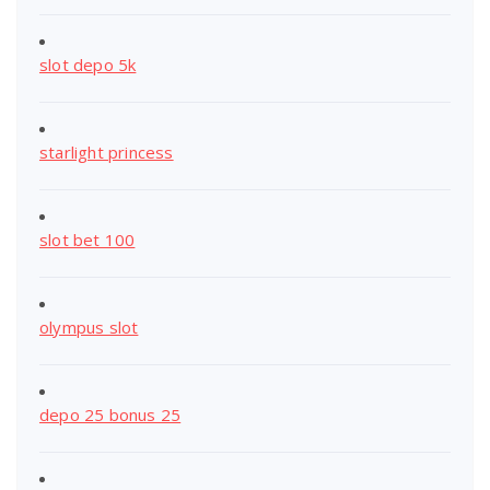
slot depo 5k
starlight princess
slot bet 100
olympus slot
depo 25 bonus 25