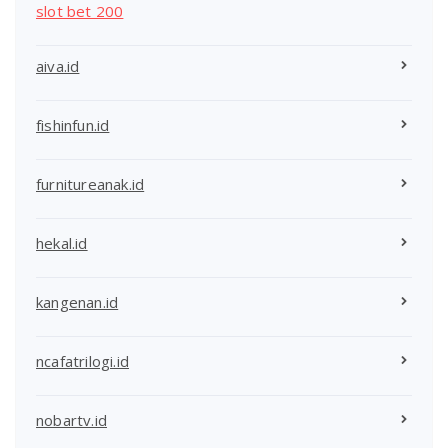
slot bet 200
aiva.id
fishinfun.id
furnitureanak.id
hekal.id
kangenan.id
ncafatrilogi.id
nobartv.id