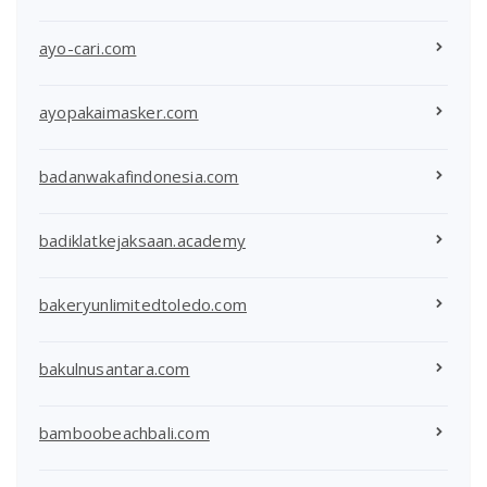
ayo-cari.com
ayopakaimasker.com
badanwakafindonesia.com
badiklatkejaksaan.academy
bakeryunlimitedtoledo.com
bakulnusantara.com
bamboobeachbali.com