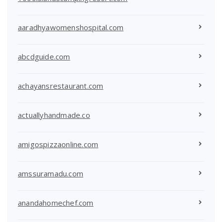
aaradhyawomenshospital.com
abcdguide.com
achayansrestaurant.com
actuallyhandmade.co
amigospizzaonline.com
amssuramadu.com
anandahomechef.com