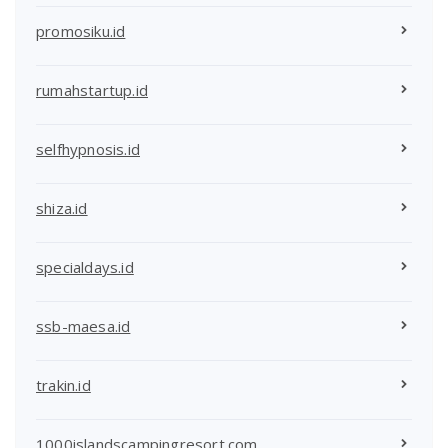
promosiku.id
rumahstartup.id
selfhypnosis.id
shiza.id
specialdays.id
ssb-maesa.id
trakin.id
1000islandscampingresort.com