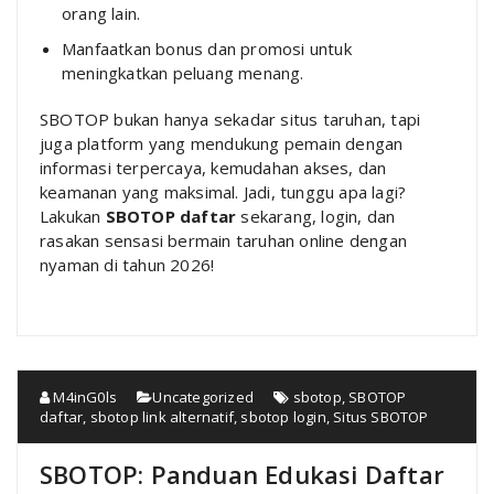
orang lain.
Manfaatkan bonus dan promosi untuk
meningkatkan peluang menang.
SBOTOP bukan hanya sekadar situs taruhan, tapi
juga platform yang mendukung pemain dengan
informasi terpercaya, kemudahan akses, dan
keamanan yang maksimal. Jadi, tunggu apa lagi?
Lakukan
SBOTOP daftar
sekarang, login, dan
rasakan sensasi bermain taruhan online dengan
nyaman di tahun 2026!
M4inG0ls
Uncategorized
sbotop
,
SBOTOP
daftar
,
sbotop link alternatif
,
sbotop login
,
Situs SBOTOP
SBOTOP: Panduan Edukasi Daftar