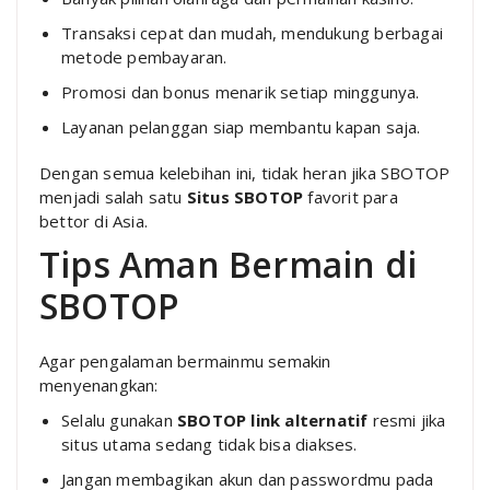
Transaksi cepat dan mudah, mendukung berbagai
metode pembayaran.
Promosi dan bonus menarik setiap minggunya.
Layanan pelanggan siap membantu kapan saja.
Dengan semua kelebihan ini, tidak heran jika SBOTOP
menjadi salah satu
Situs SBOTOP
favorit para
bettor di Asia.
Tips Aman Bermain di
SBOTOP
Agar pengalaman bermainmu semakin
menyenangkan:
Selalu gunakan
SBOTOP link alternatif
resmi jika
situs utama sedang tidak bisa diakses.
Jangan membagikan akun dan passwordmu pada