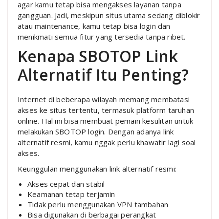
agar kamu tetap bisa mengakses layanan tanpa
gangguan. Jadi, meskipun situs utama sedang diblokir
atau maintenance, kamu tetap bisa login dan
menikmati semua fitur yang tersedia tanpa ribet.
Kenapa SBOTOP Link
Alternatif Itu Penting?
Internet di beberapa wilayah memang membatasi
akses ke situs tertentu, termasuk platform taruhan
online. Hal ini bisa membuat pemain kesulitan untuk
melakukan SBOTOP login. Dengan adanya link
alternatif resmi, kamu nggak perlu khawatir lagi soal
akses.
Keunggulan menggunakan link alternatif resmi:
Akses cepat dan stabil
Keamanan tetap terjamin
Tidak perlu menggunakan VPN tambahan
Bisa digunakan di berbagai perangkat