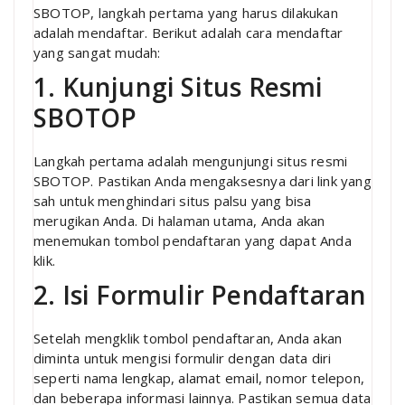
SBOTOP, langkah pertama yang harus dilakukan
adalah mendaftar. Berikut adalah cara mendaftar
yang sangat mudah:
1. Kunjungi Situs Resmi
SBOTOP
Langkah pertama adalah mengunjungi situs resmi
SBOTOP. Pastikan Anda mengaksesnya dari link yang
sah untuk menghindari situs palsu yang bisa
merugikan Anda. Di halaman utama, Anda akan
menemukan tombol pendaftaran yang dapat Anda
klik.
2. Isi Formulir Pendaftaran
Setelah mengklik tombol pendaftaran, Anda akan
diminta untuk mengisi formulir dengan data diri
seperti nama lengkap, alamat email, nomor telepon,
dan beberapa informasi lainnya. Pastikan semua data