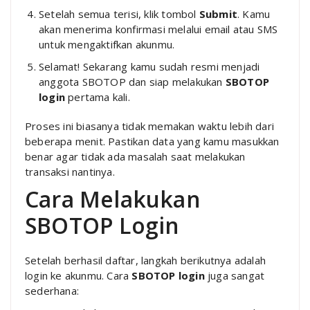
Setelah semua terisi, klik tombol
Submit
. Kamu
akan menerima konfirmasi melalui email atau SMS
untuk mengaktifkan akunmu.
Selamat! Sekarang kamu sudah resmi menjadi
anggota SBOTOP dan siap melakukan
SBOTOP
login
pertama kali.
Proses ini biasanya tidak memakan waktu lebih dari
beberapa menit. Pastikan data yang kamu masukkan
benar agar tidak ada masalah saat melakukan
transaksi nantinya.
Cara Melakukan
SBOTOP Login
Setelah berhasil daftar, langkah berikutnya adalah
login ke akunmu. Cara
SBOTOP login
juga sangat
sederhana: