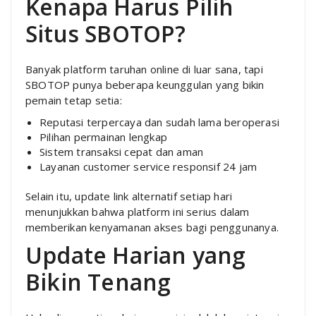
Kenapa Harus Pilih
Situs SBOTOP?
Banyak platform taruhan online di luar sana, tapi
SBOTOP punya beberapa keunggulan yang bikin
pemain tetap setia:
Reputasi terpercaya dan sudah lama beroperasi
Pilihan permainan lengkap
Sistem transaksi cepat dan aman
Layanan customer service responsif 24 jam
Selain itu, update link alternatif setiap hari
menunjukkan bahwa platform ini serius dalam
memberikan kenyamanan akses bagi penggunanya.
Update Harian yang
Bikin Tenang