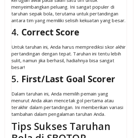
kerugian awal pada salah satu tim untuk
menyeimbangkan peluang. Ini sangat populer di
taruhan sepak bola, terutama untuk pertandingan
antara tim yang memiliki selisih kekuatan yang besar.
4.
Correct Score
Untuk taruhan ini, Anda harus memprediksi skor akhir
pertandingan dengan tepat. Taruhan ini tentu lebih
sulit, namun jika berhasil, hadiahnya bisa sangat
besar!
5.
First/Last Goal Scorer
Dalam taruhan ini, Anda memilih pemain yang
menurut Anda akan mencetak gol pertama atau
terakhir dalam pertandingan. Ini memberikan variasi
tambahan dalam pengalaman taruhan Anda.
Tips Sukses Taruhan
Bola di SBOTOP