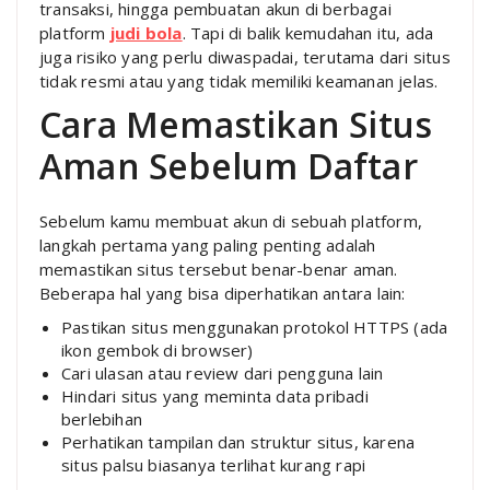
transaksi, hingga pembuatan akun di berbagai
platform
judi bola
. Tapi di balik kemudahan itu, ada
juga risiko yang perlu diwaspadai, terutama dari situs
tidak resmi atau yang tidak memiliki keamanan jelas.
Cara Memastikan Situs
Aman Sebelum Daftar
Sebelum kamu membuat akun di sebuah platform,
langkah pertama yang paling penting adalah
memastikan situs tersebut benar-benar aman.
Beberapa hal yang bisa diperhatikan antara lain:
Pastikan situs menggunakan protokol HTTPS (ada
ikon gembok di browser)
Cari ulasan atau review dari pengguna lain
Hindari situs yang meminta data pribadi
berlebihan
Perhatikan tampilan dan struktur situs, karena
situs palsu biasanya terlihat kurang rapi