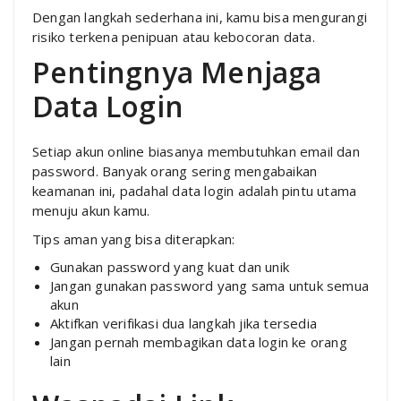
Dengan langkah sederhana ini, kamu bisa mengurangi
risiko terkena penipuan atau kebocoran data.
Pentingnya Menjaga
Data Login
Setiap akun online biasanya membutuhkan email dan
password. Banyak orang sering mengabaikan
keamanan ini, padahal data login adalah pintu utama
menuju akun kamu.
Tips aman yang bisa diterapkan:
Gunakan password yang kuat dan unik
Jangan gunakan password yang sama untuk semua
akun
Aktifkan verifikasi dua langkah jika tersedia
Jangan pernah membagikan data login ke orang
lain