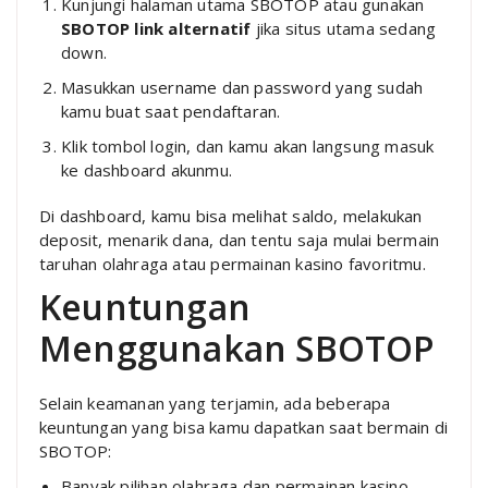
Kunjungi halaman utama SBOTOP atau gunakan
SBOTOP link alternatif
jika situs utama sedang
down.
Masukkan username dan password yang sudah
kamu buat saat pendaftaran.
Klik tombol login, dan kamu akan langsung masuk
ke dashboard akunmu.
Di dashboard, kamu bisa melihat saldo, melakukan
deposit, menarik dana, dan tentu saja mulai bermain
taruhan olahraga atau permainan kasino favoritmu.
Keuntungan
Menggunakan SBOTOP
Selain keamanan yang terjamin, ada beberapa
keuntungan yang bisa kamu dapatkan saat bermain di
SBOTOP:
Banyak pilihan olahraga dan permainan kasino.