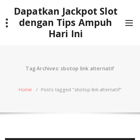
Skip
Dapatkan Jackpot Slot
to
content
dengan Tips Ampuh
Hari Ini
Tag Archives: sbotop link alternatif
Home
/
Posts tagged "sbotop link alternatif"