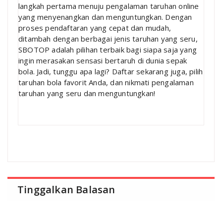
langkah pertama menuju pengalaman taruhan online
yang menyenangkan dan menguntungkan. Dengan
proses pendaftaran yang cepat dan mudah,
ditambah dengan berbagai jenis taruhan yang seru,
SBOTOP adalah pilihan terbaik bagi siapa saja yang
ingin merasakan sensasi bertaruh di dunia sepak
bola. Jadi, tunggu apa lagi? Daftar sekarang juga, pilih
taruhan bola favorit Anda, dan nikmati pengalaman
taruhan yang seru dan menguntungkan!
Tinggalkan Balasan