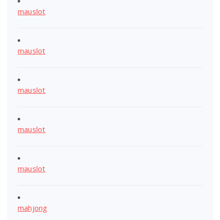
mauslot
mauslot
mauslot
mauslot
mauslot
mahjong