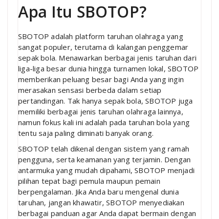
Apa Itu SBOTOP?
SBOTOP adalah platform taruhan olahraga yang
sangat populer, terutama di kalangan penggemar
sepak bola. Menawarkan berbagai jenis taruhan dari
liga-liga besar dunia hingga turnamen lokal, SBOTOP
memberikan peluang besar bagi Anda yang ingin
merasakan sensasi berbeda dalam setiap
pertandingan. Tak hanya sepak bola, SBOTOP juga
memiliki berbagai jenis taruhan olahraga lainnya,
namun fokus kali ini adalah pada taruhan bola yang
tentu saja paling diminati banyak orang.
SBOTOP telah dikenal dengan sistem yang ramah
pengguna, serta keamanan yang terjamin. Dengan
antarmuka yang mudah dipahami, SBOTOP menjadi
pilihan tepat bagi pemula maupun pemain
berpengalaman. Jika Anda baru mengenal dunia
taruhan, jangan khawatir, SBOTOP menyediakan
berbagai panduan agar Anda dapat bermain dengan