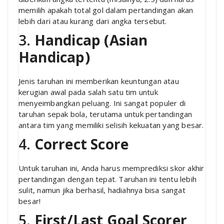
memilih apakah total gol dalam pertandingan akan
lebih dari atau kurang dari angka tersebut.
3.
Handicap (Asian
Handicap)
Jenis taruhan ini memberikan keuntungan atau
kerugian awal pada salah satu tim untuk
menyeimbangkan peluang. Ini sangat populer di
taruhan sepak bola, terutama untuk pertandingan
antara tim yang memiliki selisih kekuatan yang besar.
4.
Correct Score
Untuk taruhan ini, Anda harus memprediksi skor akhir
pertandingan dengan tepat. Taruhan ini tentu lebih
sulit, namun jika berhasil, hadiahnya bisa sangat
besar!
5.
First/Last Goal Scorer