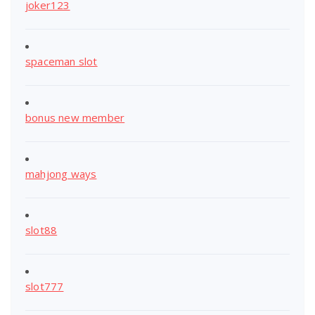
joker123
spaceman slot
bonus new member
mahjong ways
slot88
slot777