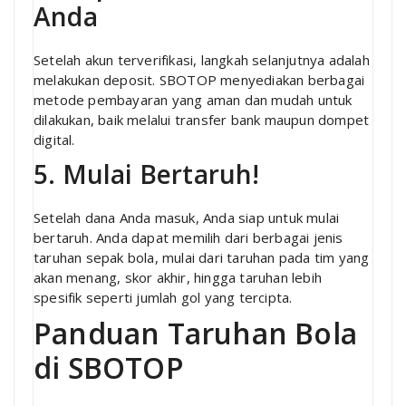
Anda
Setelah akun terverifikasi, langkah selanjutnya adalah
melakukan deposit. SBOTOP menyediakan berbagai
metode pembayaran yang aman dan mudah untuk
dilakukan, baik melalui transfer bank maupun dompet
digital.
5. Mulai Bertaruh!
Setelah dana Anda masuk, Anda siap untuk mulai
bertaruh. Anda dapat memilih dari berbagai jenis
taruhan sepak bola, mulai dari taruhan pada tim yang
akan menang, skor akhir, hingga taruhan lebih
spesifik seperti jumlah gol yang tercipta.
Panduan Taruhan Bola
di SBOTOP