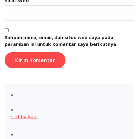
Situs Web
Simpan nama, email, dan situs web saya pada
peramban ini untuk komentar saya berikutnya.
slot thailand