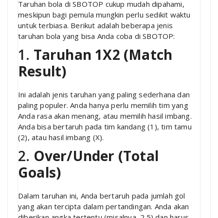
Taruhan bola di SBOTOP cukup mudah dipahami,
meskipun bagi pemula mungkin perlu sedikit waktu
untuk terbiasa. Berikut adalah beberapa jenis
taruhan bola yang bisa Anda coba di SBOTOP:
1.
Taruhan 1X2 (Match
Result)
Ini adalah jenis taruhan yang paling sederhana dan
paling populer. Anda hanya perlu memilih tim yang
Anda rasa akan menang, atau memilih hasil imbang.
Anda bisa bertaruh pada tim kandang (1), tim tamu
(2), atau hasil imbang (X).
2.
Over/Under (Total
Goals)
Dalam taruhan ini, Anda bertaruh pada jumlah gol
yang akan tercipta dalam pertandingan. Anda akan
diberikan angka tertentu (misalnya, 2.5) dan harus