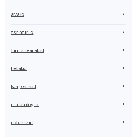
aiva.id
fishinfun.id
furnitureanak.id
hekal.id
kangenan.id
ncafatrilogi.id
nobartv.id