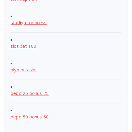
starlight princess
slot bet 100
olympus slot
depo 25 bonus 25
depo 50 bonus 50