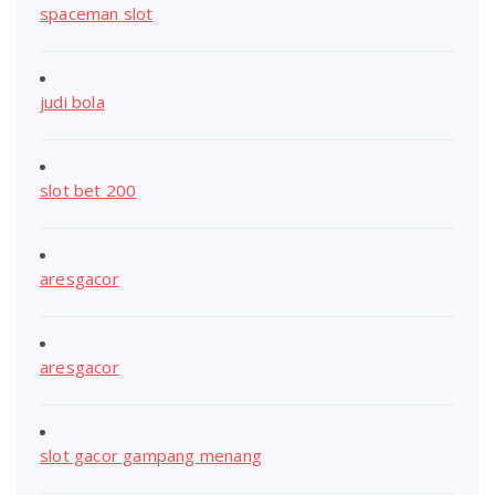
spaceman slot
judi bola
slot bet 200
aresgacor
aresgacor
slot gacor gampang menang