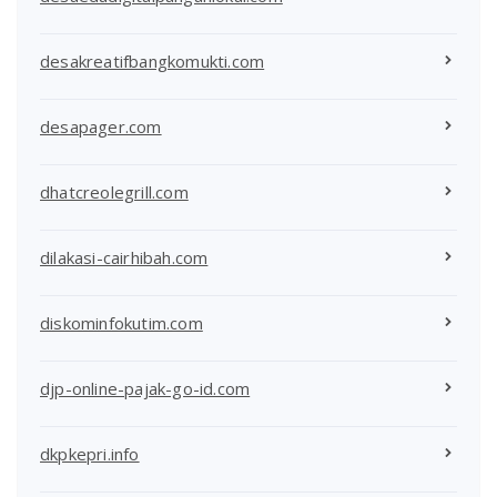
desakreatifbangkomukti.com
desapager.com
dhatcreolegrill.com
dilakasi-cairhibah.com
diskominfokutim.com
djp-online-pajak-go-id.com
dkpkepri.info