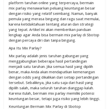
platform taruhan online yang terpercaya, bermain
mix parlay menawarkan peluang keuntungan besar
dengan risiko yang relatif seimbang. Namun, banyak
pemula yang merasa bingung dan ragu saat memulai,
karena ketidaktahuan tentang aturan dan strategi
yang tepat. Artikel ini akan memberikan panduan
lengkap agar Anda bisa bermain mix parlay di Sbotop
dengan percaya diri dan tanpa bingung.
Apa Itu Mix Parlay?
Mix parlay adalah jenis taruhan gabungan yang
menggabungkan beberapa hasil pertandingan
menjadi satu taruhan. Jika semua hasil yang dipilih
benar, maka Anda akan mendapatkan kemenangan
dengan odds yang dikalikan dari setiap pertandingan
tersebut. Sebaliknya, jika satu saja dari hasil yang
dipilih salah, maka seluruh taruhan dianggap kalah.
Karena itulah, bermain mix parlay memiliki potensi
keuntungan besar, tetapi juga risiko yang lebih tinggi.
Keuntungan Bermain Mix Parlay di Sbotop