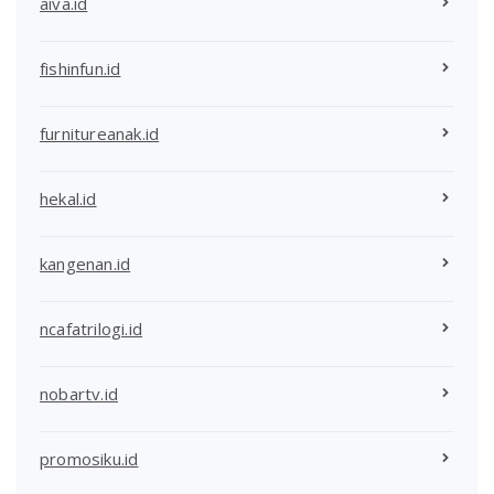
aiva.id
fishinfun.id
furnitureanak.id
hekal.id
kangenan.id
ncafatrilogi.id
nobartv.id
promosiku.id