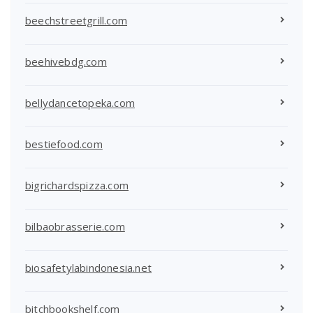
beechstreetgrill.com
beehivebdg.com
bellydancetopeka.com
bestiefood.com
bigrichardspizza.com
bilbaobrasserie.com
biosafetylabindonesia.net
bitchbookshelf.com