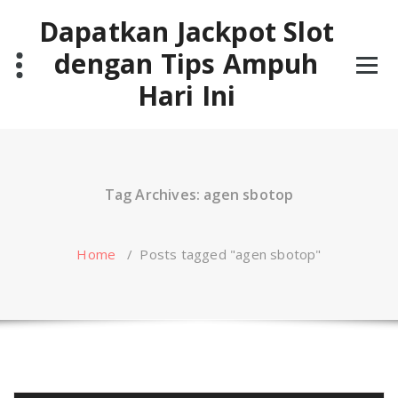
Skip
Dapatkan Jackpot Slot
to
content
dengan Tips Ampuh
Hari Ini
Tag Archives: agen sbotop
Home
/
Posts tagged "agen sbotop"