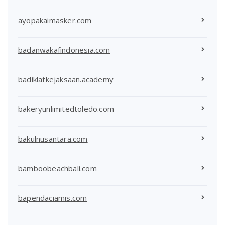
ayopakaimasker.com
badanwakafindonesia.com
badiklatkejaksaan.academy
bakeryunlimitedtoledo.com
bakulnusantara.com
bamboobeachbali.com
bapendaciamis.com