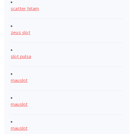
scatter hitam
zeus slot
slot pulsa
mauslot
mauslot
mauslot