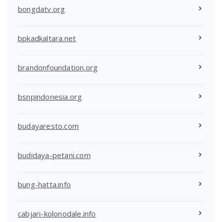
bongdatv.org
bpkadkaltara.net
brandonfoundation.org
bsnpindonesia.org
budayaresto.com
budidaya-petani.com
bung-hatta.info
cabjari-kolonodale.info