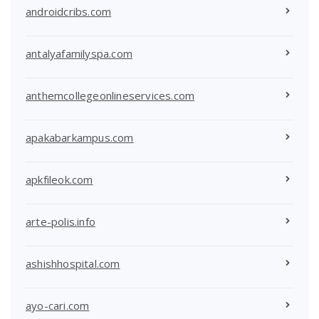
androidcribs.com
antalyafamilyspa.com
anthemcollegeonlineservices.com
apakabarkampus.com
apkfileok.com
arte-polis.info
ashishhospital.com
ayo-cari.com