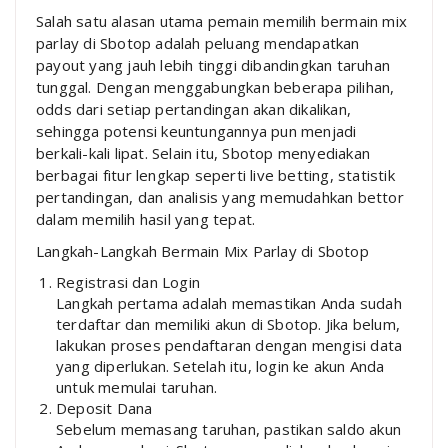
Salah satu alasan utama pemain memilih bermain mix
parlay di Sbotop adalah peluang mendapatkan
payout yang jauh lebih tinggi dibandingkan taruhan
tunggal. Dengan menggabungkan beberapa pilihan,
odds dari setiap pertandingan akan dikalikan,
sehingga potensi keuntungannya pun menjadi
berkali-kali lipat. Selain itu, Sbotop menyediakan
berbagai fitur lengkap seperti live betting, statistik
pertandingan, dan analisis yang memudahkan bettor
dalam memilih hasil yang tepat.
Langkah-Langkah Bermain Mix Parlay di Sbotop
Registrasi dan Login
Langkah pertama adalah memastikan Anda sudah
terdaftar dan memiliki akun di Sbotop. Jika belum,
lakukan proses pendaftaran dengan mengisi data
yang diperlukan. Setelah itu, login ke akun Anda
untuk memulai taruhan.
Deposit Dana
Sebelum memasang taruhan, pastikan saldo akun