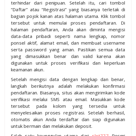
terhindar dari penipuan. Setelah itu, cari tombol
“Daftar” atau “Registrasi” yang biasanya terletak di
bagian pojok kanan atas halaman utama. Klik tombol
tersebut untuk memulai proses pendaftaran. Di
halaman pendaftaran, Anda akan diminta mengisi
data-data pribadi seperti nama lengkap, nomor
ponsel aktif, alamat email, dan membuat username
serta password yang aman. Pastikan semua data
yang dimasukkan benar dan valid karena akan
digunakan untuk proses verifikasi dan keperluan
keamanan akun.
Setelah mengisi data dengan lengkap dan benar,
langkah berikutnya adalah melakukan konfirmasi
pendaftaran. Biasanya, situs akan mengirimkan kode
verifikasi melalui SMS atau email. Masukkan kode
tersebut pada kolom yang tersedia untuk
menyelesaikan proses registrasi. Setelah berhasil,
otomatis akun Anda terdaftar dan siap digunakan
untuk bermain dan melakukan deposit.
Salah satu keunggulan utama dari
slot777
Resmi