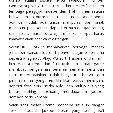
Generator) yang telah teruji dan terverifikasi oleh
lembaga pengujian independen. Hal ini memastikan
bahwa setiap putaran slot di situs ini benar-benar
adil dan tidak ada unsur manipulasi dari pihak
manapun. Jadi, pemain dapat bermain dengan tenang
dan fokus pada strategi mereka tanpa harus
khawatir akan adanya kecurangan.
Selain itu, Slot777 menawarkan berbagai macam
jenis permainan slot dari penyedia game ternama
seperti Pragmatic Play, PG Soft, Habanero, dan lain-
lain. Variasi tema dan fitur unik dari setiap game
membuat pengalaman bermain semakin seru dan
tidak membosankan. Tidak hanya itu, banyak dari
permainan ini yang memiliki fitur bonus melimpah,
seperti free spin, sticky wild, dan multipliers yang
besar, sehingga peluang mendapatkan jackpot
semakin terbuka lebar.
Salah satu alasan utama mengapa situs ini sangat
terkenal adalah jackpot besar yang sering kali