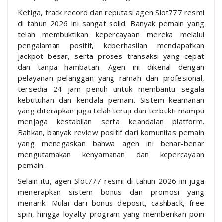
Ketiga, track record dan reputasi agen Slot777 resmi
di tahun 2026 ini sangat solid. Banyak pemain yang
telah membuktikan kepercayaan mereka melalui
pengalaman positif, keberhasilan mendapatkan
jackpot besar, serta proses transaksi yang cepat
dan tanpa hambatan. Agen ini dikenal dengan
pelayanan pelanggan yang ramah dan profesional,
tersedia 24 jam penuh untuk membantu segala
kebutuhan dan kendala pemain. Sistem keamanan
yang diterapkan juga telah teruji dan terbukti mampu
menjaga kestabilan serta keandalan platform.
Bahkan, banyak review positif dari komunitas pemain
yang menegaskan bahwa agen ini benar-benar
mengutamakan kenyamanan dan kepercayaan
pemain.
Selain itu, agen Slot777 resmi di tahun 2026 ini juga
menerapkan sistem bonus dan promosi yang
menarik. Mulai dari bonus deposit, cashback, free
spin, hingga loyalty program yang memberikan poin