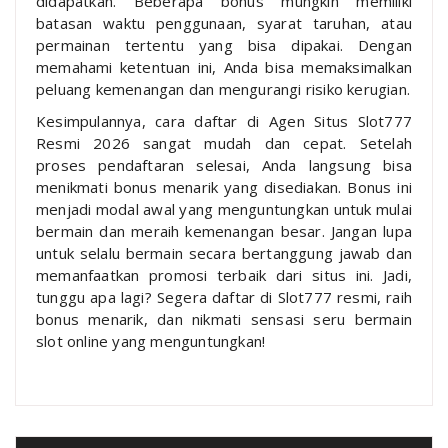
didapatkan. Beberapa bonus mungkin memiliki
batasan waktu penggunaan, syarat taruhan, atau
permainan tertentu yang bisa dipakai. Dengan
memahami ketentuan ini, Anda bisa memaksimalkan
peluang kemenangan dan mengurangi risiko kerugian.
Kesimpulannya, cara daftar di Agen Situs Slot777
Resmi 2026 sangat mudah dan cepat. Setelah
proses pendaftaran selesai, Anda langsung bisa
menikmati bonus menarik yang disediakan. Bonus ini
menjadi modal awal yang menguntungkan untuk mulai
bermain dan meraih kemenangan besar. Jangan lupa
untuk selalu bermain secara bertanggung jawab dan
memanfaatkan promosi terbaik dari situs ini. Jadi,
tunggu apa lagi? Segera daftar di Slot777 resmi, raih
bonus menarik, dan nikmati sensasi seru bermain
slot online yang menguntungkan!