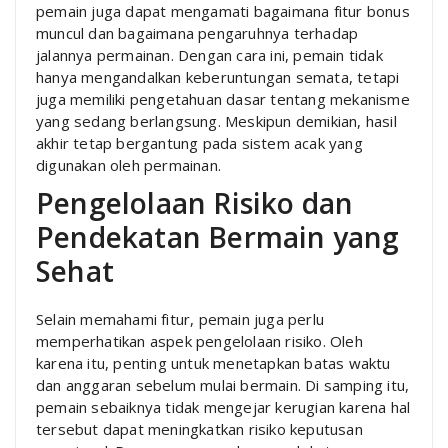
pemain juga dapat mengamati bagaimana fitur bonus
muncul dan bagaimana pengaruhnya terhadap
jalannya permainan. Dengan cara ini, pemain tidak
hanya mengandalkan keberuntungan semata, tetapi
juga memiliki pengetahuan dasar tentang mekanisme
yang sedang berlangsung. Meskipun demikian, hasil
akhir tetap bergantung pada sistem acak yang
digunakan oleh permainan.
Pengelolaan Risiko dan
Pendekatan Bermain yang
Sehat
Selain memahami fitur, pemain juga perlu
memperhatikan aspek pengelolaan risiko. Oleh
karena itu, penting untuk menetapkan batas waktu
dan anggaran sebelum mulai bermain. Di samping itu,
pemain sebaiknya tidak mengejar kerugian karena hal
tersebut dapat meningkatkan risiko keputusan