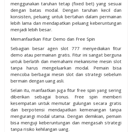
menggunakan taruhan tetap (fixed bet) yang sesuai
dengan batas modal. Dengan taruhan kecil dan
konsisten, peluang untuk bertahan dalam permainan
lebih lama dan mendapatkan peluang keberuntungan
menjadi lebih besar.
Memanfaatkan Fitur Demo dan Free Spin
Sebagian besar agen slot 777 menyediakan fitur
demo atau permainan gratis. Fitur ini sangat berguna
untuk berlatih dan memahami mekanisme mesin slot
tanpa harus mengeluarkan modal. Pemain bisa
mencoba berbagai mesin slot dan strategi sebelum
bermain dengan uang asli.
Selain itu, manfaatkan juga fitur free spin yang sering
diberikan sebagai bonus. Free spin memberi
kesempatan untuk memutar gulungan secara gratis
dan berpotensi mendapatkan kemenangan tanpa
mengurangi modal utama. Dengan demikian, pemain
bisa menguji keberuntungan dan mengasah strategi
tanpa risiko kehilangan uang.