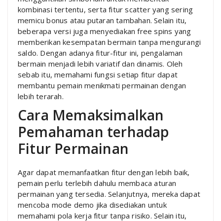
kombinasi tertentu, serta fitur scatter yang sering
memicu bonus atau putaran tambahan. Selain itu,
beberapa versi juga menyediakan free spins yang
memberikan kesempatan bermain tanpa mengurangi
saldo. Dengan adanya fitur-fitur ini, pengalaman
bermain menjadi lebih variatif dan dinamis. Oleh
sebab itu, memahami fungsi setiap fitur dapat
membantu pemain menikmati permainan dengan
lebih terarah.
Cara Memaksimalkan
Pemahaman terhadap
Fitur Permainan
Agar dapat memanfaatkan fitur dengan lebih baik,
pemain perlu terlebih dahulu membaca aturan
permainan yang tersedia. Selanjutnya, mereka dapat
mencoba mode demo jika disediakan untuk
memahami pola kerja fitur tanpa risiko. Selain itu,