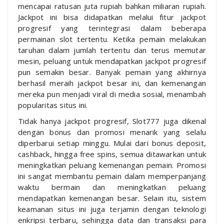
mencapai ratusan juta rupiah bahkan miliaran rupiah.
Jackpot ini bisa didapatkan melalui fitur jackpot
progresif yang terintegrasi dalam beberapa
permainan slot tertentu. Ketika pemain melakukan
taruhan dalam jumlah tertentu dan terus memutar
mesin, peluang untuk mendapatkan jackpot progresif
pun semakin besar. Banyak pemain yang akhirnya
berhasil meraih jackpot besar ini, dan kemenangan
mereka pun menjadi viral di media sosial, menambah
popularitas situs ini.
Tidak hanya jackpot progresif, Slot777 juga dikenal
dengan bonus dan promosi menarik yang selalu
diperbarui setiap minggu. Mulai dari bonus deposit,
cashback, hingga free spins, semua ditawarkan untuk
meningkatkan peluang kemenangan pemain. Promosi
ini sangat membantu pemain dalam memperpanjang
waktu bermain dan meningkatkan peluang
mendapatkan kemenangan besar. Selain itu, sistem
keamanan situs ini juga terjamin dengan teknologi
enkripsi terbaru, sehingga data dan transaksi para