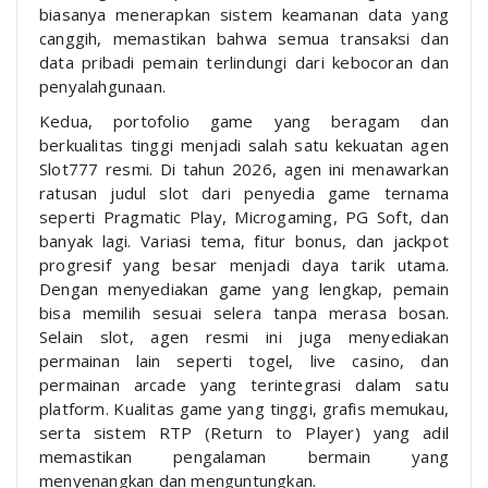
biasanya menerapkan sistem keamanan data yang
canggih, memastikan bahwa semua transaksi dan
data pribadi pemain terlindungi dari kebocoran dan
penyalahgunaan.
Kedua, portofolio game yang beragam dan
berkualitas tinggi menjadi salah satu kekuatan agen
Slot777 resmi. Di tahun 2026, agen ini menawarkan
ratusan judul slot dari penyedia game ternama
seperti Pragmatic Play, Microgaming, PG Soft, dan
banyak lagi. Variasi tema, fitur bonus, dan jackpot
progresif yang besar menjadi daya tarik utama.
Dengan menyediakan game yang lengkap, pemain
bisa memilih sesuai selera tanpa merasa bosan.
Selain slot, agen resmi ini juga menyediakan
permainan lain seperti togel, live casino, dan
permainan arcade yang terintegrasi dalam satu
platform. Kualitas game yang tinggi, grafis memukau,
serta sistem RTP (Return to Player) yang adil
memastikan pengalaman bermain yang
menyenangkan dan menguntungkan.