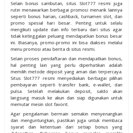
Selain bonus sambutan, situs Slot777 resmi juga
rutin menawarkan berbagai promosi menarik lainnya
seperti bonus harian, cashback, turnamen slot, dan
promo spesial hari besar. Penting untuk selalu
mengikuti update dan info terbaru dari situs agar
tidak ketinggalan peluang mendapatkan bonus besar
ini. Biasanya, promo-promo ini bisa diakses melalui
menu promosi atau berita di situs resmi.
Selain proses pendaftaran dan mendapatkan bonus,
hal penting lain yang perlu diperhatikan adalah
memilih metode deposit yang aman dan terpercaya.
Situs Slot777 resmi menyediakan berbagai pilihan
pembayaran seperti transfer bank, e-wallet, dan
pulsa. Setelah melakukan deposit, saldo akan
langsung masuk ke akun dan siap digunakan untuk
memutar mesin slot favorit.
Agar pengalaman bermain semakin menyenangkan
dan menguntungkan, pastikan juga untuk membaca
syarat dan ketentuan dari setiap bonus yang