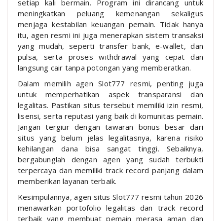
setiap kali bermain. Program ini dirancang untuk
meningkatkan peluang kemenangan sekaligus
menjaga kestabilan keuangan pemain. Tidak hanya
itu, agen resmi ini juga menerapkan sistem transaksi
yang mudah, seperti transfer bank, e-wallet, dan
pulsa, serta proses withdrawal yang cepat dan
langsung cair tanpa potongan yang memberatkan.
Dalam memilih agen Slot777 resmi, penting juga
untuk memperhatikan aspek transparansi dan
legalitas. Pastikan situs tersebut memiliki izin resmi,
lisensi, serta reputasi yang baik di komunitas pemain.
Jangan tergiur dengan tawaran bonus besar dari
situs yang belum jelas legalitasnya, karena risiko
kehilangan dana bisa sangat tinggi. Sebaiknya,
bergabunglah dengan agen yang sudah terbukti
terpercaya dan memiliki track record panjang dalam
memberikan layanan terbaik.
Kesimpulannya, agen situs Slot777 resmi tahun 2026
menawarkan portofolio legalitas dan track record
terbaik yang membuat pemain merasa aman dan