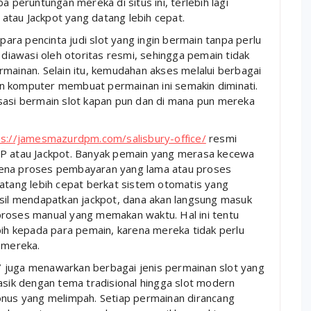
eruntungan mereka di situs ini, terlebih lagi
P atau Jackpot yang datang lebih cepat.
 para pencinta judi slot yang ingin bermain tanpa perlu
 diawasi oleh otoritas resmi, sehingga pemain tidak
rmainan. Selain itu, kemudahan akses melalui berbagai
n komputer membuat permainan ini semakin diminati.
sasi bermain slot kapan pun dan di mana pun mereka
ps://jamesmazurdpm.com/salisbury-office/
resmi
JP atau Jackpot. Banyak pemain yang merasa kecewa
rena proses pembayaran yang lama atau proses
datang lebih cepat berkat sistem otomatis yang
asil mendapatkan jackpot, dana akan langsung masuk
proses manual yang memakan waktu. Hal ini tentu
h kepada para pemain, karena mereka tidak perlu
 mereka.
777 juga menawarkan berbagai jenis permainan slot yang
asik dengan tema tradisional hingga slot modern
onus yang melimpah. Setiap permainan dirancang