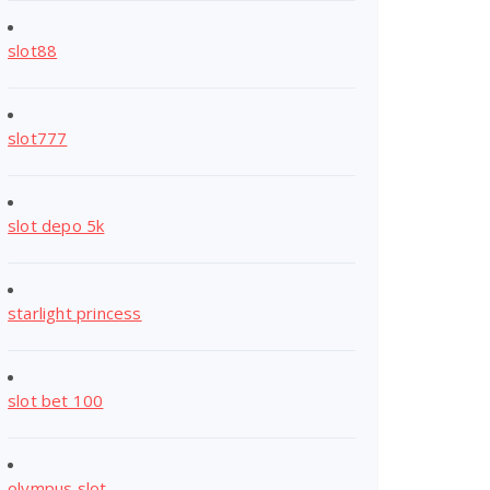
slot88
slot777
slot depo 5k
starlight princess
slot bet 100
olympus slot