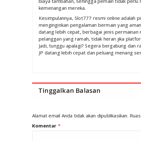
biaya tambahan, sehingga pemain tidak perl
kemenangan mereka.
Kesimpulannya, Slot777 resmi online adalah pil
menginginkan pengalaman bermain yang aman,
datang lebih cepat, berbagai jenis permainan
pelanggan yang ramah, tidak heran jika platfo
Jadi, tunggu apalagi? Segera bergabung dan r
JP datang lebih cepat dan peluang menang sem
Tinggalkan Balasan
Alamat email Anda tidak akan dipublikasikan.
Ruas
Komentar
*