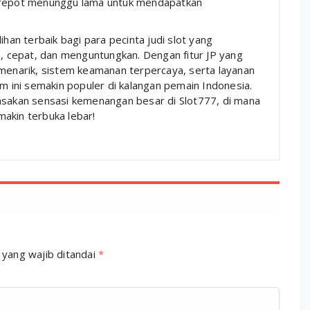
u repot menunggu lama untuk mendapatkan
ihan terbaik bagi para pecinta judi slot yang
 cepat, dan menguntungkan. Dengan fitur JP yang
 menarik, sistem keamanan terpercaya, serta layanan
rm ini semakin populer di kalangan pemain Indonesia.
asakan sensasi kemenangan besar di Slot777, di mana
akin terbuka lebar!
 yang wajib ditandai
*