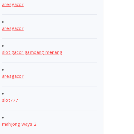
aresgacor
aresgacor
slot gacor gampang menang
aresgacor
slot777
mahjong ways 2