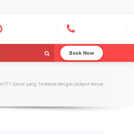
Book Now
lot777 Gacor yang Terkenal dengan Jackpot Besar