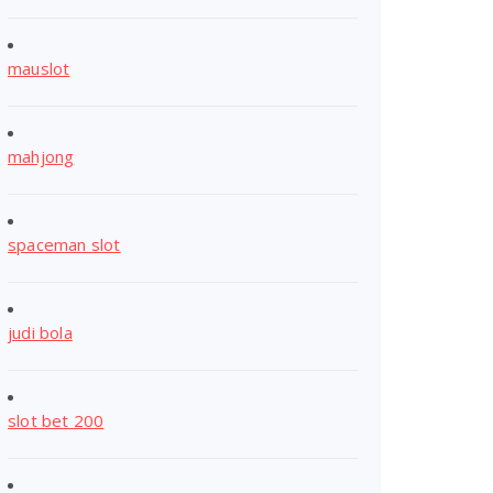
mauslot
mahjong
spaceman slot
judi bola
slot bet 200