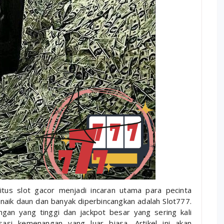
itus slot gacor menjadi incaran utama para pecinta
 naik daun dan banyak diperbincangkan adalah Slot777.
angan yang tinggi dan jackpot besar yang sering kali
i kemenangan yang luar biasa. Artikel ini akan