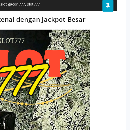
,
slot gacor 777
,
slot777
kenal dengan Jackpot Besar