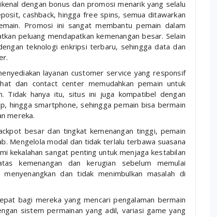
dikenal dengan bonus dan promosi menarik yang selalu
eposit, cashback, hingga free spins, semua ditawarkan
emain. Promosi ini sangat membantu pemain dalam
tkan peluang mendapatkan kemenangan besar. Selain
 dengan teknologi enkripsi terbaru, sehingga data dan
er.
enyediakan layanan customer service yang responsif
 chat dan contact center memudahkan pemain untuk
 Tidak hanya itu, situs ini juga kompatibel dengan
top, hingga smartphone, sehingga pemain bisa bermain
an mereka.
ackpot besar dan tingkat kemenangan tinggi, pemain
b. Mengelola modal dan tidak terlalu terbawa suasana
i kekalahan sangat penting untuk menjaga kestabilan
 batas kemenangan dan kerugian sebelum memulai
 menyenangkan dan tidak menimbulkan masalah di
n tepat bagi mereka yang mencari pengalaman bermain
engan sistem permainan yang adil, variasi game yang