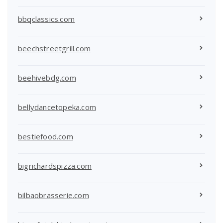
bbqclassics.com
beechstreetgrill.com
beehivebdg.com
bellydancetopeka.com
bestiefood.com
bigrichardspizza.com
bilbaobrasserie.com