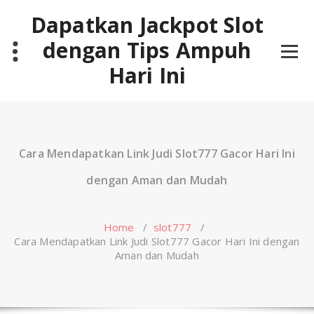
Skip
Dapatkan Jackpot Slot
to
content
dengan Tips Ampuh
Hari Ini
Cara Mendapatkan Link Judi Slot777 Gacor Hari Ini
dengan Aman dan Mudah
Home
/
slot777
/
Cara Mendapatkan Link Judi Slot777 Gacor Hari Ini dengan
Aman dan Mudah