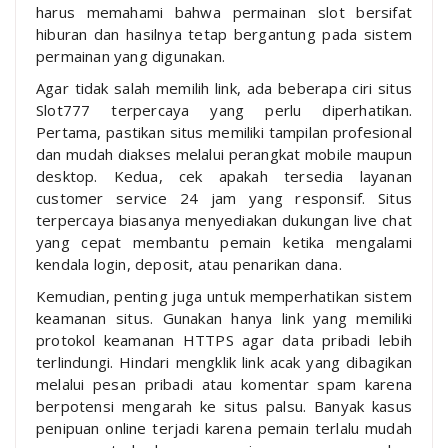
harus memahami bahwa permainan slot bersifat
hiburan dan hasilnya tetap bergantung pada sistem
permainan yang digunakan.
Agar tidak salah memilih link, ada beberapa ciri situs
Slot777 terpercaya yang perlu diperhatikan.
Pertama, pastikan situs memiliki tampilan profesional
dan mudah diakses melalui perangkat mobile maupun
desktop. Kedua, cek apakah tersedia layanan
customer service 24 jam yang responsif. Situs
terpercaya biasanya menyediakan dukungan live chat
yang cepat membantu pemain ketika mengalami
kendala login, deposit, atau penarikan dana.
Kemudian, penting juga untuk memperhatikan sistem
keamanan situs. Gunakan hanya link yang memiliki
protokol keamanan HTTPS agar data pribadi lebih
terlindungi. Hindari mengklik link acak yang dibagikan
melalui pesan pribadi atau komentar spam karena
berpotensi mengarah ke situs palsu. Banyak kasus
penipuan online terjadi karena pemain terlalu mudah