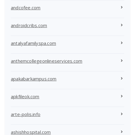
andcofee.com
androidcribs.com
antalyafamilyspa.com
anthemcollegeonlineservices.com
apakabarkampus.com
apkfileok.com
arte-polis.info
ashishhospital.com