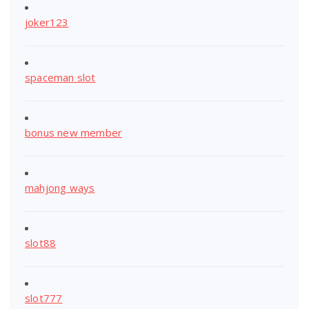
joker123
spaceman slot
bonus new member
mahjong ways
slot88
slot777