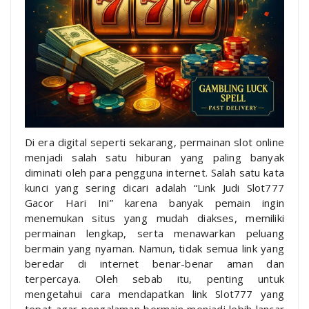
Di era digital seperti sekarang, permainan slot online
menjadi salah satu hiburan yang paling banyak
diminati oleh para pengguna internet. Salah satu kata
kunci yang sering dicari adalah “Link Judi Slot777
Gacor Hari Ini” karena banyak pemain ingin
menemukan situs yang mudah diakses, memiliki
permainan lengkap, serta menawarkan peluang
bermain yang nyaman. Namun, tidak semua link yang
beredar di internet benar-benar aman dan
terpercaya. Oleh sebab itu, penting untuk
mengetahui cara mendapatkan link Slot777 yang