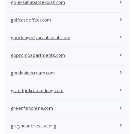
gojeksahabatsekolah.com
golfcaseeffect.com
gooddaymilyaranhadiah.com
gopromoapartments.com
gordosicecream.com
grandtjokrobandung.com
greenfishonline.com
greyhoundrescue.org