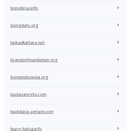
bolodesa.info
bongdatv.org
bpkadkaltara.net
brandonfoundation.org
bsnpindonesia.org
budayaresto.com
budidaya-petani.com
bung-hatta.info