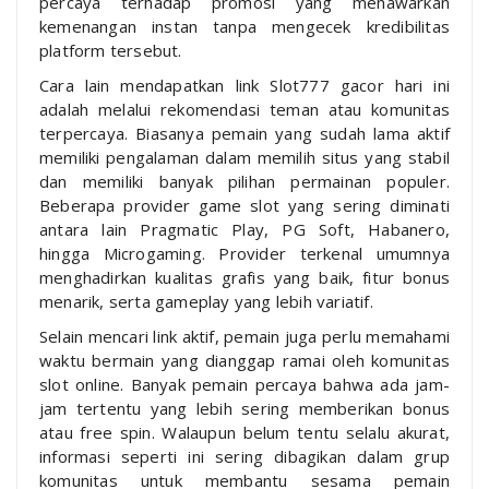
percaya terhadap promosi yang menawarkan
kemenangan instan tanpa mengecek kredibilitas
platform tersebut.
Cara lain mendapatkan link Slot777 gacor hari ini
adalah melalui rekomendasi teman atau komunitas
terpercaya. Biasanya pemain yang sudah lama aktif
memiliki pengalaman dalam memilih situs yang stabil
dan memiliki banyak pilihan permainan populer.
Beberapa provider game slot yang sering diminati
antara lain Pragmatic Play, PG Soft, Habanero,
hingga Microgaming. Provider terkenal umumnya
menghadirkan kualitas grafis yang baik, fitur bonus
menarik, serta gameplay yang lebih variatif.
Selain mencari link aktif, pemain juga perlu memahami
waktu bermain yang dianggap ramai oleh komunitas
slot online. Banyak pemain percaya bahwa ada jam-
jam tertentu yang lebih sering memberikan bonus
atau free spin. Walaupun belum tentu selalu akurat,
informasi seperti ini sering dibagikan dalam grup
komunitas untuk membantu sesama pemain