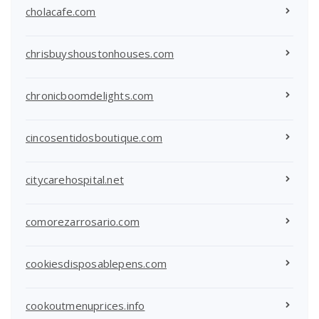
cholacafe.com
chrisbuyshoustonhouses.com
chronicboomdelights.com
cincosentidosboutique.com
citycarehospital.net
comorezarrosario.com
cookiesdisposablepens.com
cookoutmenuprices.info