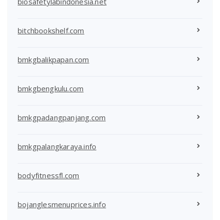
biosafetylabindonesia.net
bitchbookshelf.com
bmkgbalikpapan.com
bmkgbengkulu.com
bmkgpadangpanjang.com
bmkgpalangkaraya.info
bodyfitnessfl.com
bojanglesmenuprices.info