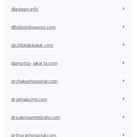
dkpkepri.info
dlhpbondowoso.com
dp2kbkabkukar.com
dpmptsp-jakarta.com
drchaknehospital.com
drjamalazmi.com
drsulemanmisbahi.com
drthorathospital.com