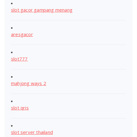
slot gacor gampang menang
aresgacor
slot777
mahjong ways 2
slot qris
slot server thailand