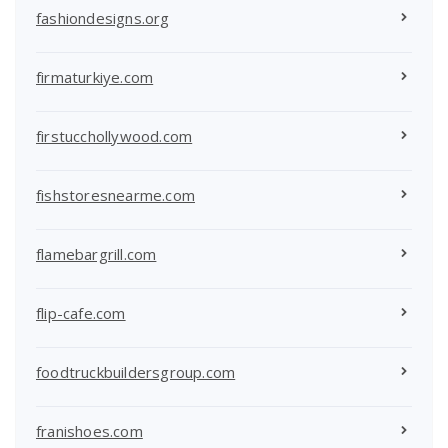
fashiondesigns.org
firmaturkiye.com
firstucchollywood.com
fishstoresnearme.com
flamebargrill.com
flip-cafe.com
foodtruckbuildersgroup.com
franishoes.com