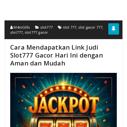
M4inG0ls
slot777
slot 777
,
slot gacor 777
,
slot777
,
slot777 gacor
Cara Mendapatkan Link Judi
Slot777 Gacor Hari Ini dengan
Aman dan Mudah