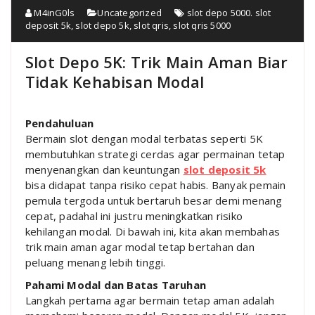
M4inG0ls
Uncategorized
slot depo 5000. slot
deposit 5k
,
slot depo 5k
,
slot qris
,
slot qris 5000
Slot Depo 5K: Trik Main Aman Biar
Tidak Kehabisan Modal
Pendahuluan
Bermain slot dengan modal terbatas seperti 5K
membutuhkan strategi cerdas agar permainan tetap
menyenangkan dan keuntungan
slot deposit 5k
bisa didapat tanpa risiko cepat habis. Banyak pemain
pemula tergoda untuk bertaruh besar demi menang
cepat, padahal ini justru meningkatkan risiko
kehilangan modal. Di bawah ini, kita akan membahas
trik main aman agar modal tetap bertahan dan
peluang menang lebih tinggi.
Pahami Modal dan Batas Taruhan
Langkah pertama agar bermain tetap aman adalah