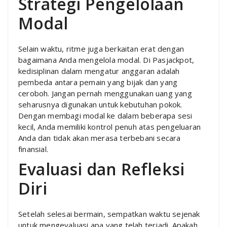
Strategi Pengelolaan
Modal
Selain waktu, ritme juga berkaitan erat dengan
bagaimana Anda mengelola modal. Di Pasjackpot,
kedisiplinan dalam mengatur anggaran adalah
pembeda antara pemain yang bijak dan yang
ceroboh. Jangan pernah menggunakan uang yang
seharusnya digunakan untuk kebutuhan pokok.
Dengan membagi modal ke dalam beberapa sesi
kecil, Anda memiliki kontrol penuh atas pengeluaran
Anda dan tidak akan merasa terbebani secara
finansial.
Evaluasi dan Refleksi
Diri
Setelah selesai bermain, sempatkan waktu sejenak
untuk mengevaluasi apa yang telah terjadi. Apakah