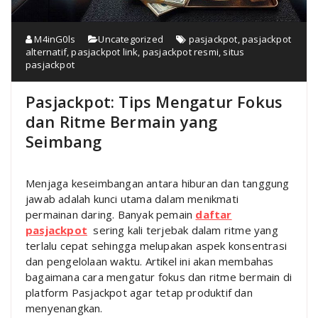
M4inG0ls
Uncategorized
pasjackpot
,
pasjackpot
alternatif
,
pasjackpot link
,
pasjackpot resmi
,
situs
pasjackpot
Pasjackpot: Tips Mengatur Fokus
dan Ritme Bermain yang
Seimbang
Menjaga keseimbangan antara hiburan dan tanggung
jawab adalah kunci utama dalam menikmati
permainan daring. Banyak pemain
daftar
pasjackpot
sering kali terjebak dalam ritme yang
terlalu cepat sehingga melupakan aspek konsentrasi
dan pengelolaan waktu. Artikel ini akan membahas
bagaimana cara mengatur fokus dan ritme bermain di
platform Pasjackpot agar tetap produktif dan
menyenangkan.