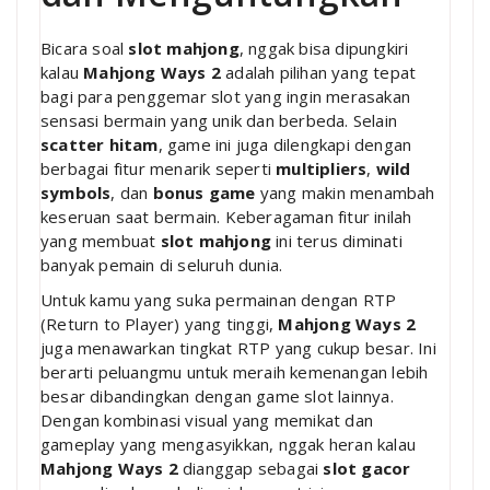
Bicara soal
slot mahjong
, nggak bisa dipungkiri
kalau
Mahjong Ways 2
adalah pilihan yang tepat
bagi para penggemar slot yang ingin merasakan
sensasi bermain yang unik dan berbeda. Selain
scatter hitam
, game ini juga dilengkapi dengan
berbagai fitur menarik seperti
multipliers
,
wild
symbols
, dan
bonus game
yang makin menambah
keseruan saat bermain. Keberagaman fitur inilah
yang membuat
slot mahjong
ini terus diminati
banyak pemain di seluruh dunia.
Untuk kamu yang suka permainan dengan RTP
(Return to Player) yang tinggi,
Mahjong Ways 2
juga menawarkan tingkat RTP yang cukup besar. Ini
berarti peluangmu untuk meraih kemenangan lebih
besar dibandingkan dengan game slot lainnya.
Dengan kombinasi visual yang memikat dan
gameplay yang mengasyikkan, nggak heran kalau
Mahjong Ways 2
dianggap sebagai
slot gacor