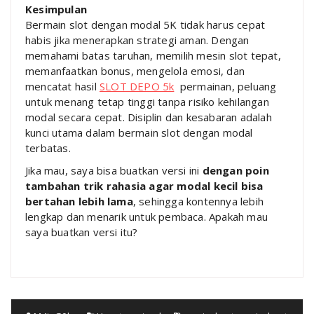
Kesimpulan
Bermain slot dengan modal 5K tidak harus cepat
habis jika menerapkan strategi aman. Dengan
memahami batas taruhan, memilih mesin slot tepat,
memanfaatkan bonus, mengelola emosi, dan
mencatat hasil
SLOT DEPO 5k
permainan, peluang
untuk menang tetap tinggi tanpa risiko kehilangan
modal secara cepat. Disiplin dan kesabaran adalah
kunci utama dalam bermain slot dengan modal
terbatas.
Jika mau, saya bisa buatkan versi ini
dengan poin
tambahan trik rahasia agar modal kecil bisa
bertahan lebih lama
, sehingga kontennya lebih
lengkap dan menarik untuk pembaca. Apakah mau
saya buatkan versi itu?