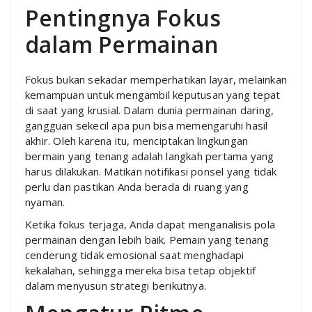
Pentingnya Fokus
dalam Permainan
Fokus bukan sekadar memperhatikan layar, melainkan
kemampuan untuk mengambil keputusan yang tepat
di saat yang krusial. Dalam dunia permainan daring,
gangguan sekecil apa pun bisa memengaruhi hasil
akhir. Oleh karena itu, menciptakan lingkungan
bermain yang tenang adalah langkah pertama yang
harus dilakukan. Matikan notifikasi ponsel yang tidak
perlu dan pastikan Anda berada di ruang yang
nyaman.
Ketika fokus terjaga, Anda dapat menganalisis pola
permainan dengan lebih baik. Pemain yang tenang
cenderung tidak emosional saat menghadapi
kekalahan, sehingga mereka bisa tetap objektif
dalam menyusun strategi berikutnya.