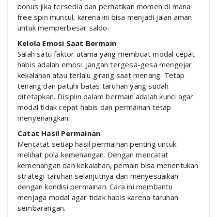
bonus jika tersedia dan perhatikan momen di mana
free spin muncul, karena ini bisa menjadi jalan aman
untuk memperbesar saldo.
Kelola Emosi Saat Bermain
Salah satu faktor utama yang membuat modal cepat
habis adalah emosi. Jangan tergesa-gesa mengejar
kekalahan atau terlalu girang saat menang. Tetap
tenang dan patuhi batas taruhan yang sudah
ditetapkan. Disiplin dalam bermain adalah kunci agar
modal tidak cepat habis dan permainan tetap
menyenangkan.
Catat Hasil Permainan
Mencatat setiap hasil permainan penting untuk
melihat pola kemenangan. Dengan mencatat
kemenangan dan kekalahan, pemain bisa menentukan
strategi taruhan selanjutnya dan menyesuaikan
dengan kondisi permainan. Cara ini membantu
menjaga modal agar tidak habis karena taruhan
sembarangan.