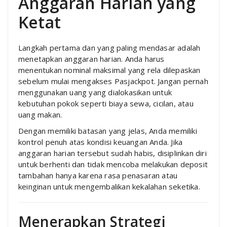
Anggaran Harian yang
Ketat
Langkah pertama dan yang paling mendasar adalah
menetapkan anggaran harian. Anda harus
menentukan nominal maksimal yang rela dilepaskan
sebelum mulai mengakses Pasjackpot. Jangan pernah
menggunakan uang yang dialokasikan untuk
kebutuhan pokok seperti biaya sewa, cicilan, atau
uang makan.
Dengan memiliki batasan yang jelas, Anda memiliki
kontrol penuh atas kondisi keuangan Anda. Jika
anggaran harian tersebut sudah habis, disiplinkan diri
untuk berhenti dan tidak mencoba melakukan deposit
tambahan hanya karena rasa penasaran atau
keinginan untuk mengembalikan kekalahan seketika.
Menerapkan Strategi