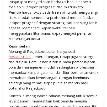
Pasjackpot menyediakan berbagai bonus seperti
free spin, jackpot progresif, dan multiplikator.
Pemula harus fokus pada free spin untuk mengurangi
risiko modal, sementara profesional memanfaatkan
jackpot progresif dengan strategi taruhan yang lebih
agresif. Memahami kapan waktu terbaik
menggunakan fitur bonus dapat menjadi penentu
kemenangan besar.
Kesimpulan
Menang di Pasjackpot bukan hanya soal
PASJACKPOT
keberuntungan, tetapi juga strategi
dan disiplin. Pemula harus fokus pada pembelajaran
pola dan manajemen modal, sedangkan profesional
memanfaatkan pengalaman dan fitur permainan untuk
memaksimalkan kemenangan. Dengan kombinasi
strategi yang tepat, siapa pun bisa meraih hasil
optimal di Pasjackpot.
Konten ini menguraikan rahasia menang untuk semua
level pemain, memastikan baik pemula maupun
profesional dapat bermain dengan lebih percaya diri