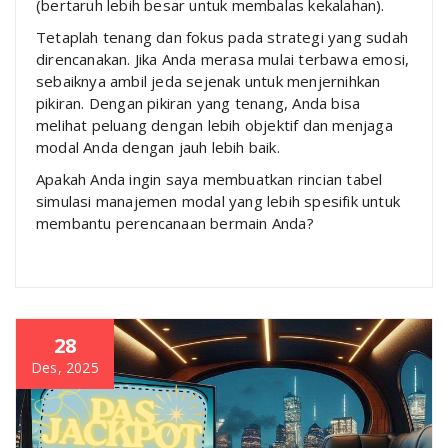
(bertaruh lebih besar untuk membalas kekalahan).
Tetaplah tenang dan fokus pada strategi yang sudah
direncanakan. Jika Anda merasa mulai terbawa emosi,
sebaiknya ambil jeda sejenak untuk menjernihkan
pikiran. Dengan pikiran yang tenang, Anda bisa
melihat peluang dengan lebih objektif dan menjaga
modal Anda dengan jauh lebih baik.
Apakah Anda ingin saya membuatkan rincian tabel
simulasi manajemen modal yang lebih spesifik untuk
membantu perencanaan bermain Anda?
28
Des, 2025