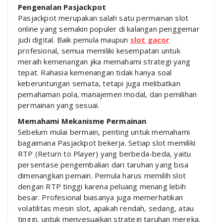
Pengenalan Pasjackpot
Pasjackpot merupakan salah satu permainan slot
online yang semakin populer di kalangan penggemar
judi digital. Baik pemula maupun
slot gacor
profesional, semua memiliki kesempatan untuk
meraih kemenangan jika memahami strategi yang
tepat. Rahasia kemenangan tidak hanya soal
keberuntungan semata, tetapi juga melibatkan
pemahaman pola, manajemen modal, dan pemilihan
permainan yang sesuai.
Memahami Mekanisme Permainan
Sebelum mulai bermain, penting untuk memahami
bagaimana Pasjackpot bekerja. Setiap slot memiliki
RTP (Return to Player) yang berbeda-beda, yaitu
persentase pengembalian dari taruhan yang bisa
dimenangkan pemain. Pemula harus memilih slot
dengan RTP tinggi karena peluang menang lebih
besar. Profesional biasanya juga memerhatikan
volatilitas mesin slot, apakah rendah, sedang, atau
tinggi, untuk menyesuaikan strategi taruhan mereka.