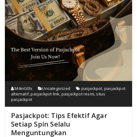
M4inG0ls
Uncategorized
pasjackpot
,
pasjackpot
alternatif
,
pasjackpot link
,
pasjackpot resmi
,
situs
pasjackpot
Pasjackpot: Tips Efektif Agar
Setiap Spin Selalu
Menguntungkan