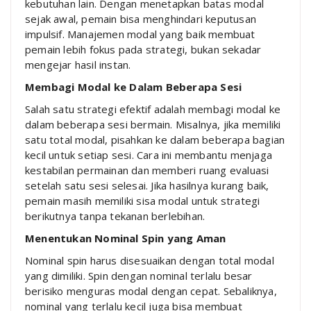
kebutuhan lain. Dengan menetapkan batas modal
sejak awal, pemain bisa menghindari keputusan
impulsif. Manajemen modal yang baik membuat
pemain lebih fokus pada strategi, bukan sekadar
mengejar hasil instan.
Membagi Modal ke Dalam Beberapa Sesi
Salah satu strategi efektif adalah membagi modal ke
dalam beberapa sesi bermain. Misalnya, jika memiliki
satu total modal, pisahkan ke dalam beberapa bagian
kecil untuk setiap sesi. Cara ini membantu menjaga
kestabilan permainan dan memberi ruang evaluasi
setelah satu sesi selesai. Jika hasilnya kurang baik,
pemain masih memiliki sisa modal untuk strategi
berikutnya tanpa tekanan berlebihan.
Menentukan Nominal Spin yang Aman
Nominal spin harus disesuaikan dengan total modal
yang dimiliki. Spin dengan nominal terlalu besar
berisiko menguras modal dengan cepat. Sebaliknya,
nominal yang terlalu kecil juga bisa membuat