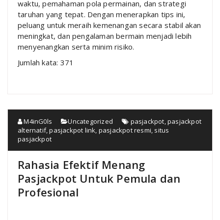
waktu, pemahaman pola permainan, dan strategi
taruhan yang tepat. Dengan menerapkan tips ini,
peluang untuk meraih kemenangan secara stabil akan
meningkat, dan pengalaman bermain menjadi lebih
menyenangkan serta minim risiko.
Jumlah kata: 371
M4inG0ls
Uncategorized
pasjackpot
,
pasjackpot
alternatif
,
pasjackpot link
,
pasjackpot resmi
,
situs
pasjackpot
Rahasia Efektif Menang
Pasjackpot Untuk Pemula dan
Profesional