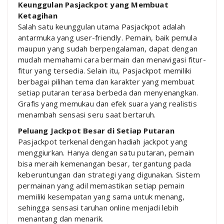
Keunggulan Pasjackpot yang Membuat
Ketagihan
Salah satu keunggulan utama Pasjackpot adalah
antarmuka yang user-friendly. Pemain, baik pemula
maupun yang sudah berpengalaman, dapat dengan
mudah memahami cara bermain dan menavigasi fitur-
fitur yang tersedia. Selain itu, Pasjackpot memiliki
berbagai pilihan tema dan karakter yang membuat
setiap putaran terasa berbeda dan menyenangkan.
Grafis yang memukau dan efek suara yang realistis
menambah sensasi seru saat bertaruh.
Peluang Jackpot Besar di Setiap Putaran
Pasjackpot terkenal dengan hadiah jackpot yang
menggiurkan. Hanya dengan satu putaran, pemain
bisa meraih kemenangan besar, tergantung pada
keberuntungan dan strategi yang digunakan. Sistem
permainan yang adil memastikan setiap pemain
memiliki kesempatan yang sama untuk menang,
sehingga sensasi taruhan online menjadi lebih
menantang dan menarik.