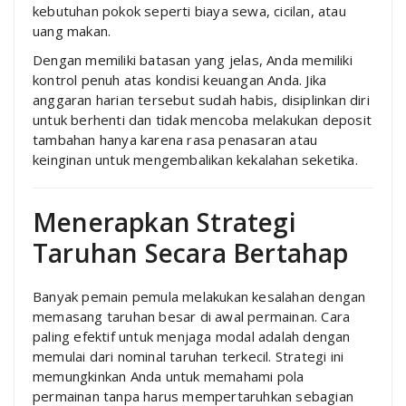
kebutuhan pokok seperti biaya sewa, cicilan, atau
uang makan.
Dengan memiliki batasan yang jelas, Anda memiliki
kontrol penuh atas kondisi keuangan Anda. Jika
anggaran harian tersebut sudah habis, disiplinkan diri
untuk berhenti dan tidak mencoba melakukan deposit
tambahan hanya karena rasa penasaran atau
keinginan untuk mengembalikan kekalahan seketika.
Menerapkan Strategi
Taruhan Secara Bertahap
Banyak pemain pemula melakukan kesalahan dengan
memasang taruhan besar di awal permainan. Cara
paling efektif untuk menjaga modal adalah dengan
memulai dari nominal taruhan terkecil. Strategi ini
memungkinkan Anda untuk memahami pola
permainan tanpa harus mempertaruhkan sebagian