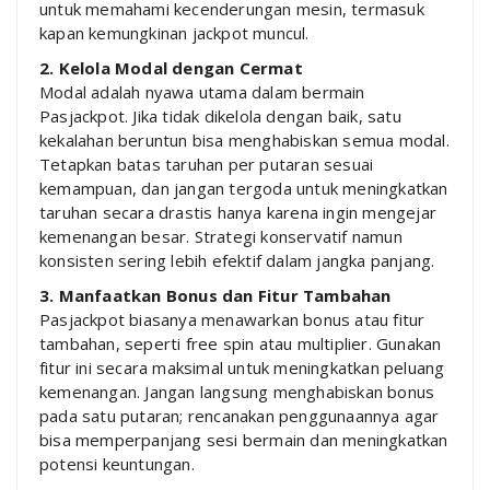
untuk memahami kecenderungan mesin, termasuk
kapan kemungkinan jackpot muncul.
2. Kelola Modal dengan Cermat
Modal adalah nyawa utama dalam bermain
Pasjackpot. Jika tidak dikelola dengan baik, satu
kekalahan beruntun bisa menghabiskan semua modal.
Tetapkan batas taruhan per putaran sesuai
kemampuan, dan jangan tergoda untuk meningkatkan
taruhan secara drastis hanya karena ingin mengejar
kemenangan besar. Strategi konservatif namun
konsisten sering lebih efektif dalam jangka panjang.
3. Manfaatkan Bonus dan Fitur Tambahan
Pasjackpot biasanya menawarkan bonus atau fitur
tambahan, seperti free spin atau multiplier. Gunakan
fitur ini secara maksimal untuk meningkatkan peluang
kemenangan. Jangan langsung menghabiskan bonus
pada satu putaran; rencanakan penggunaannya agar
bisa memperpanjang sesi bermain dan meningkatkan
potensi keuntungan.