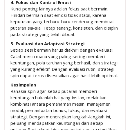
4. Fokus dan Kontrol Emosi
Kunci penting lainnya adalah fokus saat bermain.
Hindari bermain saat emosi tidak stabil, karena
keputusan yang terburu-buru cenderung membuat
putaran sia-sia. Tetap tenang, konsisten, dan disiplin
pada strategi yang telah dibuat.
5. Evaluasi dan Adaptasi Strategi
Setiap sesi bermain harus diakhiri dengan evaluasi.
Catat mesin mana yang paling sering memberi
keuntungan, pola taruhan yang berhasil, dan strategi
yang kurang efektif. Dengan evaluasi rutin, strategi
spin dapat terus disesuaikan agar hasil lebih optimal.
Kesimpulan
Rahasia spin agar setiap putaran memberi
keuntungan bukanlah hal yang instan, melainkan
kombinasi antara pemahaman mesin, manajemen
modal, pemanfaatan bonus, fokus, dan evaluasi
strategi. Dengan menerapkan langkah-langkah ini,
peluang mendapatkan keuntungan dari setiap
putaran Pasjackpot bisa meningkat secara signifikan.