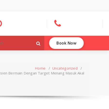
Book Now
Home
/
Uncategorized
/
fisien Bermain Dengan Target Menang Masuk Akal