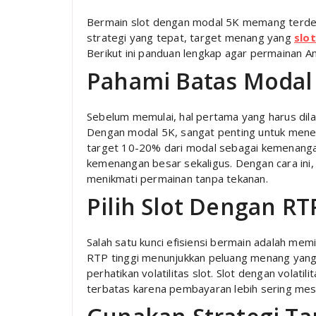
Bermain slot dengan modal 5K memang terde
strategi yang tepat, target menang yang
slot
Berikut ini panduan lengkap agar permainan A
Pahami Batas Modal
Sebelum memulai, hal pertama yang harus dila
Dengan modal 5K, sangat penting untuk mene
target 10-20% dari modal sebagai kemenangan
kemenangan besar sekaligus. Dengan cara ini,
menikmati permainan tanpa tekanan.
Pilih Slot Dengan RT
Salah satu kunci efisiensi bermain adalah memi
RTP tinggi menunjukkan peluang menang yang l
perhatikan volatilitas slot. Slot dengan volati
terbatas karena pembayaran lebih sering mesk