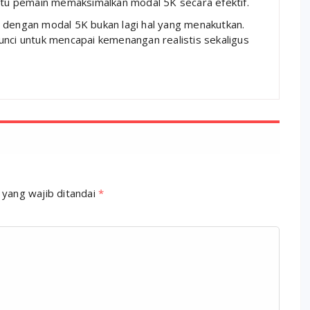
u pemain memaksimalkan modal 5K secara efektif.
 dengan modal 5K bukan lagi hal yang menakutkan.
i kunci untuk mencapai kemenangan realistis sekaligus
 yang wajib ditandai
*