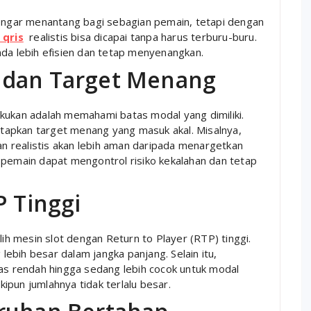
ngar menantang bagi sebagian pemain, tetapi dengan
 qris
realistis bisa dicapai tanpa harus terburu-buru.
nda lebih efisien dan tetap menyenangkan.
 dan Target Menang
kukan adalah memahami batas modal yang dimiliki.
tapkan target menang yang masuk akal. Misalnya,
 realistis akan lebih aman daripada menargetkan
 pemain dapat mengontrol risiko kekalahan dan tetap
P Tinggi
lih mesin slot dengan Return to Player (RTP) tinggi.
ebih besar dalam jangka panjang. Selain itu,
litas rendah hingga sedang lebih cocok untuk modal
ipun jumlahnya tidak terlalu besar.