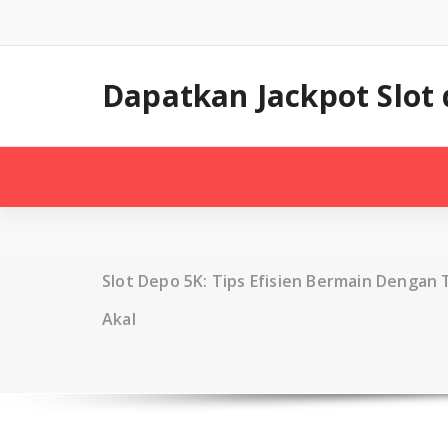
Skip
to
content
Dapatkan Jackpot Slot
Slot Depo 5K: Tips Efisien Bermain Denga
Akal