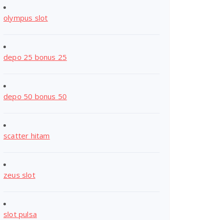
olympus slot
depo 25 bonus 25
depo 50 bonus 50
scatter hitam
zeus slot
slot pulsa