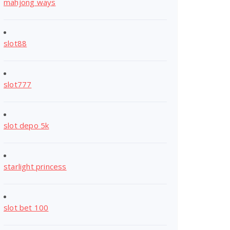
mahjong ways
slot88
slot777
slot depo 5k
starlight princess
slot bet 100