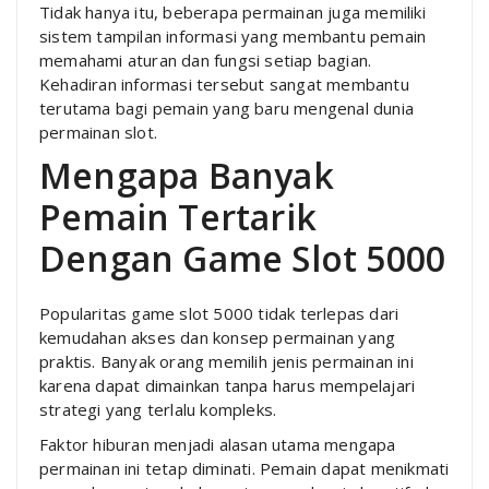
Tidak hanya itu, beberapa permainan juga memiliki
sistem tampilan informasi yang membantu pemain
memahami aturan dan fungsi setiap bagian.
Kehadiran informasi tersebut sangat membantu
terutama bagi pemain yang baru mengenal dunia
permainan slot.
Mengapa Banyak
Pemain Tertarik
Dengan Game Slot 5000
Popularitas game slot 5000 tidak terlepas dari
kemudahan akses dan konsep permainan yang
praktis. Banyak orang memilih jenis permainan ini
karena dapat dimainkan tanpa harus mempelajari
strategi yang terlalu kompleks.
Faktor hiburan menjadi alasan utama mengapa
permainan ini tetap diminati. Pemain dapat menikmati