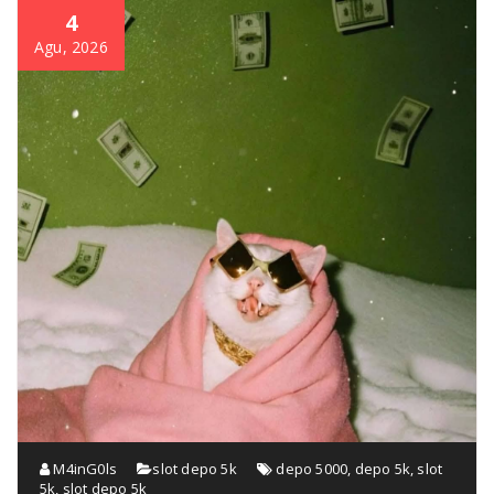
4
Agu, 2026
M4inG0ls
slot depo 5k
depo 5000
,
depo 5k
,
slot
5k
,
slot depo 5k