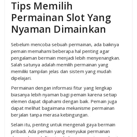
Tips Memilih
Permainan Slot Yang
Nyaman Dimainkan
Sebelum mencoba sebuah permainan, ada baiknya
pemain memahami beberapa hal penting agar
pengalaman bermain menjadi lebih menyenangkan.
Salah satunya adalah memilih permainan yang
memiliki tampilan jelas dan sistem yang mudah
dipelajari.
Permainan dengan informasi fitur yang lengkap
biasanya lebih nyaman bagi pemain karena setiap
elemen dapat dipahami dengan baik. Pemain juga
dapat melihat bagaimana mekanisme permainan
berjalan tanpa merasa kebingungan.
Selain itu, penting untuk mengenali gaya bermain
pribadi. Ada pemain yang menyukai permainan