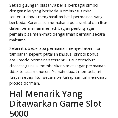
Setiap gulungan biasanya berisi berbagai simbol
dengan nilai yang berbeda. Kombinasi simbol
tertentu dapat menghasilkan hasil permainan yang
berbeda. Karena itu, memahami pola simbol dan fitur
dalam permainan menjadi bagian penting agar
pemain bisa menikmati pengalaman bermain secara
maksimal.
Selain itu, beberapa permainan menyediakan fitur
tambahan seperti putaran khusus, simbol bonus,
atau mode permainan tertentu. Fitur tersebut
dirancang untuk memberikan variasi agar permainan
tidak terasa monoton. Pemain dapat mempelajari
fungsi setiap fitur secara bertahap sambil menikmati
proses bermain.
Hal Menarik Yang
Ditawarkan Game Slot
5000