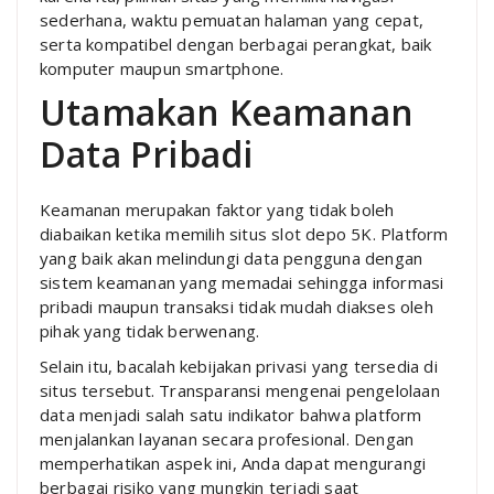
sederhana, waktu pemuatan halaman yang cepat,
serta kompatibel dengan berbagai perangkat, baik
komputer maupun smartphone.
Utamakan Keamanan
Data Pribadi
Keamanan merupakan faktor yang tidak boleh
diabaikan ketika memilih situs slot depo 5K. Platform
yang baik akan melindungi data pengguna dengan
sistem keamanan yang memadai sehingga informasi
pribadi maupun transaksi tidak mudah diakses oleh
pihak yang tidak berwenang.
Selain itu, bacalah kebijakan privasi yang tersedia di
situs tersebut. Transparansi mengenai pengelolaan
data menjadi salah satu indikator bahwa platform
menjalankan layanan secara profesional. Dengan
memperhatikan aspek ini, Anda dapat mengurangi
berbagai risiko yang mungkin terjadi saat