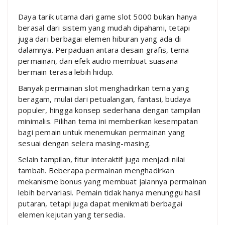
Daya tarik utama dari game slot 5000 bukan hanya
berasal dari sistem yang mudah dipahami, tetapi
juga dari berbagai elemen hiburan yang ada di
dalamnya. Perpaduan antara desain grafis, tema
permainan, dan efek audio membuat suasana
bermain terasa lebih hidup.
Banyak permainan slot menghadirkan tema yang
beragam, mulai dari petualangan, fantasi, budaya
populer, hingga konsep sederhana dengan tampilan
minimalis. Pilihan tema ini memberikan kesempatan
bagi pemain untuk menemukan permainan yang
sesuai dengan selera masing-masing.
Selain tampilan, fitur interaktif juga menjadi nilai
tambah. Beberapa permainan menghadirkan
mekanisme bonus yang membuat jalannya permainan
lebih bervariasi. Pemain tidak hanya menunggu hasil
putaran, tetapi juga dapat menikmati berbagai
elemen kejutan yang tersedia.