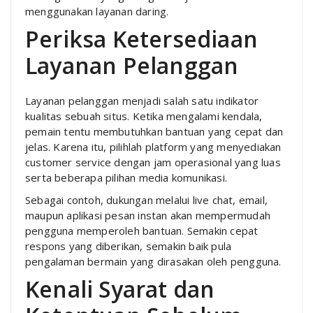
menggunakan layanan daring.
Periksa Ketersediaan
Layanan Pelanggan
Layanan pelanggan menjadi salah satu indikator
kualitas sebuah situs. Ketika mengalami kendala,
pemain tentu membutuhkan bantuan yang cepat dan
jelas. Karena itu, pilihlah platform yang menyediakan
customer service dengan jam operasional yang luas
serta beberapa pilihan media komunikasi.
Sebagai contoh, dukungan melalui live chat, email,
maupun aplikasi pesan instan akan mempermudah
pengguna memperoleh bantuan. Semakin cepat
respons yang diberikan, semakin baik pula
pengalaman bermain yang dirasakan oleh pengguna.
Kenali Syarat dan