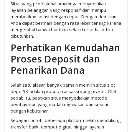
Situs yang profesional umumnya menyediakan
layanan pelanggan yang responsif dan mampu
memberikan solusi dengan cepat. Dengan demikian,
Anda dapat bermain dengan rasa lebih tenang karena
mengetahui bahwa bantuan selalu tersedia ketika
dibutuhkan.
Perhatikan Kemudahan
Proses Deposit dan
Penarikan Dana
Salah satu alasan banyak pemain memilih situs slot
depo 5K adalah proses transaksi yang praktis. Oleh
sebab itu, pastikan situs menyediakan metode
pembayaran yang mudah digunakan dan sesuai
dengan kebutuhan.
Sebagai contoh, beberapa platform telah mendukung
transfer bank, dompet digital, hingga layanan