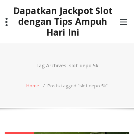
Skip
Dapatkan Jackpot Slot
to
content
dengan Tips Ampuh
Hari Ini
Tag Archives: slot depo 5k
Home
/
Posts tagged "slot depo 5k"