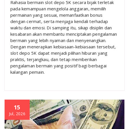
Rahasia bermain slot depo 5K secara bijak terletak
pada kemampuan mengelola anggaran, memilih
permainan yang sesuai, memanfaatkan bonus
dengan cermat, serta menjaga kendali terhadap
waktu dan emosi. Di samping itu, sikap disiplin dan
kesabaran akan membantu menciptakan pengalaman
bermain yang lebih nyaman dan menyenangkan.
Dengan menerapkan kebiasaan-kebiasaan tersebut,
slot depo 5K dapat menjadi pilihan hiburan yang
praktis, terjangkau, dan tetap memberikan
pengalaman bermain yang positif bagi berbagai
kalangan pemain.
15
Jul, 2026