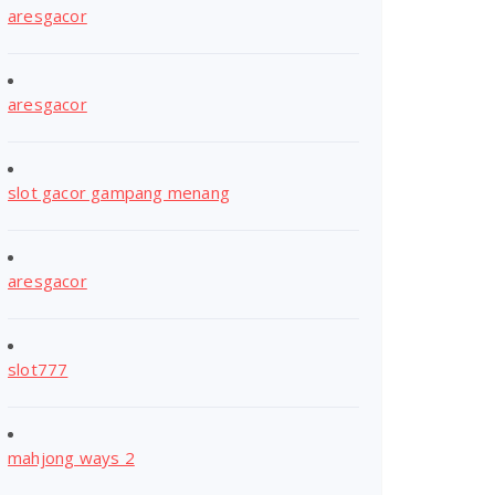
aresgacor
aresgacor
slot gacor gampang menang
aresgacor
slot777
mahjong ways 2