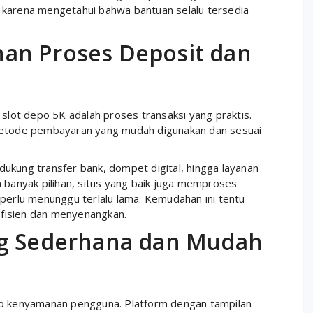
 karena mengetahui bahwa bantuan selalu tersedia
an Proses Deposit dan
 slot depo 5K adalah proses transaksi yang praktis.
 metode pembayaran yang mudah digunakan dan sesuai
ukung transfer bank, dompet digital, hingga layanan
 banyak pilihan, situs yang baik juga memproses
 perlu menunggu terlalu lama. Kemudahan ini tentu
fisien dan menyenangkan.
ng Sederhana dan Mudah
ap kenyamanan pengguna. Platform dengan tampilan