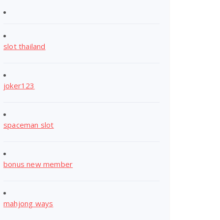
slot thailand
joker123
spaceman slot
bonus new member
mahjong ways