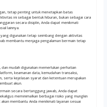
ngan, tetap penting untuk menetapkan batas
ivitas ini sebagai bentuk hiburan, bukan sebagai cara
ggaran secara disiplin, Anda dapat menikmati
al lainnya.
u yang digunakan tetap seimbang dengan aktivitas
jawab membantu menjaga pengalaman bermain tetap
is, dan mudah digunakan memerlukan perhatian
latform, keamanan data, kemudahan transaksi,
an, serta kejelasan syarat dan ketentuan merupakan
membuat akun.
bermain secara bertanggung jawab, Anda dapat
kaligus meminimalkan berbagai risiko yang mungkin
t akan membantu Anda menikmati layanan sesuai