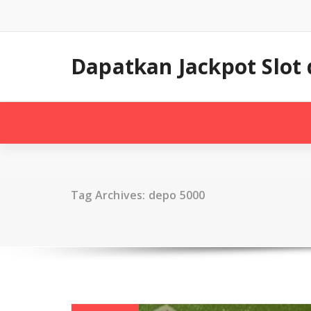
Skip
to
content
Dapatkan Jackpot Slot
Tag Archives: depo 5000