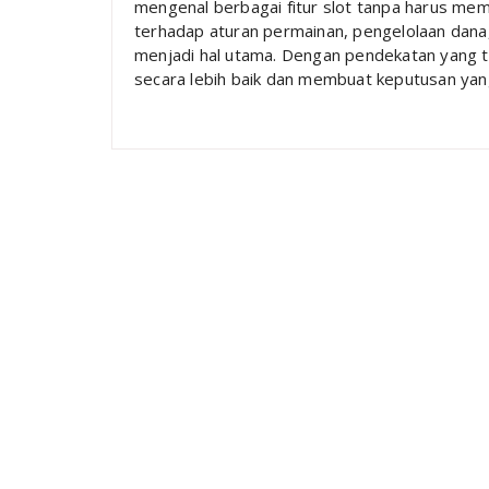
mengenal berbagai fitur slot tanpa harus m
terhadap aturan permainan, pengelolaan dana
menjadi hal utama. Dengan pendekatan yang 
secara lebih baik dan membuat keputusan yang