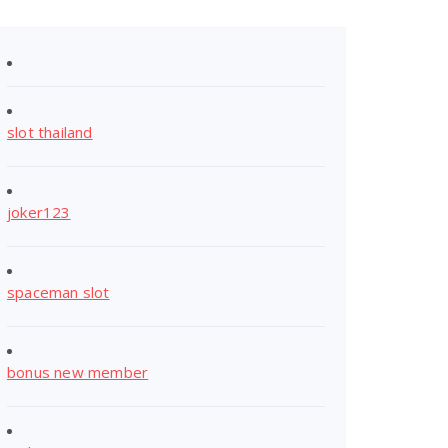
slot thailand
joker123
spaceman slot
bonus new member