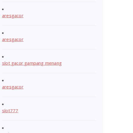
aresgacor
aresgacor
slot gacor gampang menang
aresgacor
slot777