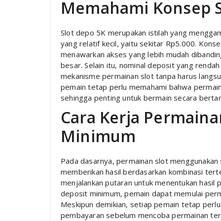
Memahami Konsep S
Slot depo 5K merupakan istilah yang mengga
yang relatif kecil, yaitu sekitar Rp5.000. Kon
menawarkan akses yang lebih mudah dibandi
besar. Selain itu, nominal deposit yang ren
mekanisme permainan slot tanpa harus langs
pemain tetap perlu memahami bahwa permainan
sehingga penting untuk bermain secara berta
Cara Kerja Permaina
Minimum
Pada dasarnya, permainan slot menggunakan 
memberikan hasil berdasarkan kombinasi ter
menjalankan putaran untuk menentukan hasil
deposit minimum, pemain dapat memulai perma
Meskipun demikian, setiap pemain tetap perl
pembayaran sebelum mencoba permainan ter