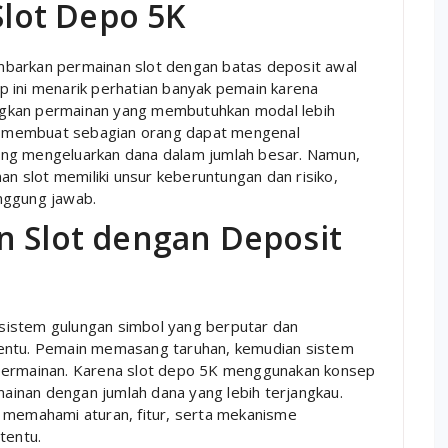
lot Depo 5K
mbarkan permainan slot dengan batas deposit awal
sep ini menarik perhatian banyak pemain karena
ngkan permainan yang membutuhkan modal lebih
dah membuat sebagian orang dapat mengenal
ung mengeluarkan dana dalam jumlah besar. Namun,
 slot memiliki unsur keberuntungan dan risiko,
nggung jawab.
n Slot dengan Deposit
sistem gulungan simbol yang berputar dan
tentu. Pemain memasang taruhan, kemudian sistem
 permainan. Karena slot depo 5K menggunakan konsep
inan dengan jumlah dana yang lebih terjangkau.
u memahami aturan, fitur, serta mekanisme
tentu.