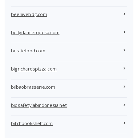
beehivebdg.com
bellydancetopeka.com
bestiefood.com
bigrichardspizza.com
bilbaobrasserie.com
biosafetylabindonesia.net
bitchbookshelf.com