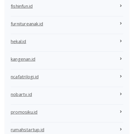
fishinfun.id
furnitureanak.id
hekal.id
kangenan.id
ncafatrilogi.id
nobartv.id
promosiku.id
rumahstartup.id