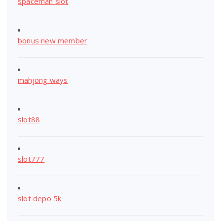
spaceman slot
bonus new member
mahjong ways
slot88
slot777
slot depo 5k