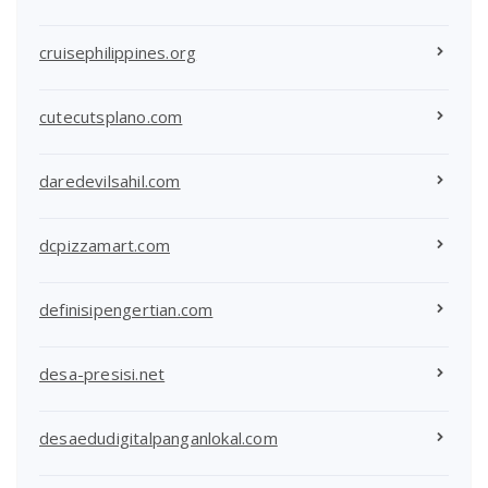
cruisephilippines.org
cutecutsplano.com
daredevilsahil.com
dcpizzamart.com
definisipengertian.com
desa-presisi.net
desaedudigitalpanganlokal.com