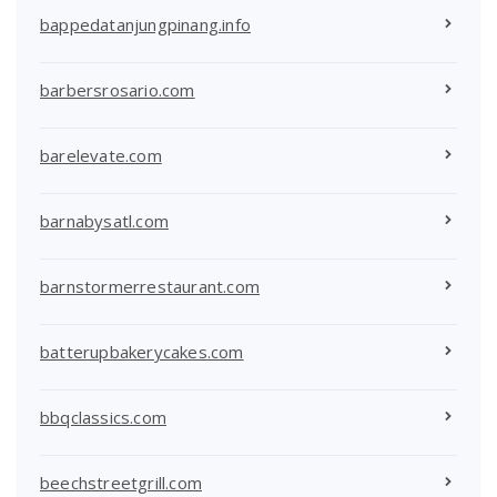
bappedatanjungpinang.info
barbersrosario.com
barelevate.com
barnabysatl.com
barnstormerrestaurant.com
batterupbakerycakes.com
bbqclassics.com
beechstreetgrill.com