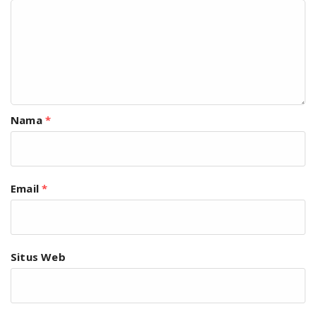
Nama
*
Email
*
Situs Web