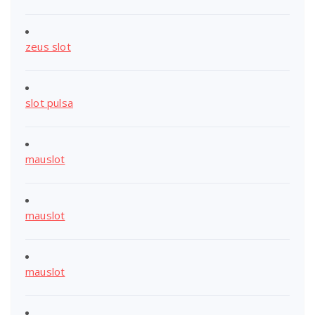
zeus slot
slot pulsa
mauslot
mauslot
mauslot