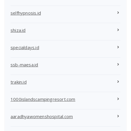
selfhypnosis.id
shiza.id
specialdays.id
ssb-maesa.id
trakin.id
1000islandscampingresort.com
aaradhyawomenshospital.com