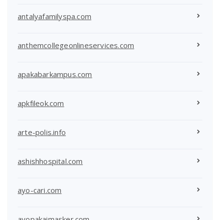
antalyafamilyspa.com
anthemcollegeonlineservices.com
apakabarkampus.com
apkfileok.com
arte-polis.info
ashishhospital.com
ayo-cari.com
ayopakaimasker.com