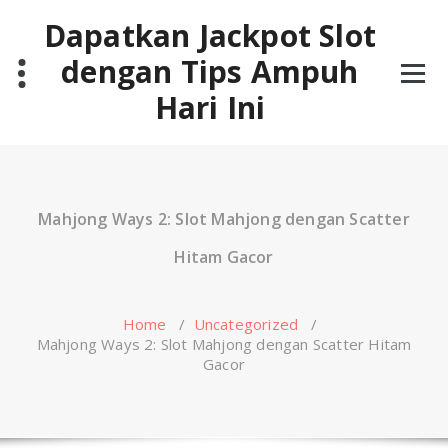
Skip
Dapatkan Jackpot Slot
to
content
dengan Tips Ampuh
Hari Ini
Mahjong Ways 2: Slot Mahjong dengan Scatter
Hitam Gacor
Home
/
Uncategorized
/
Mahjong Ways 2: Slot Mahjong dengan Scatter Hitam
Gacor