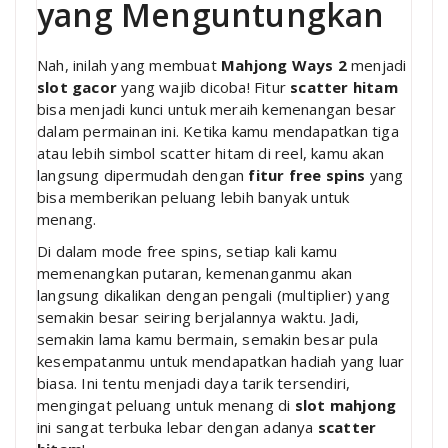
yang Menguntungkan
Nah, inilah yang membuat
Mahjong Ways 2
menjadi
slot gacor
yang wajib dicoba! Fitur
scatter hitam
bisa menjadi kunci untuk meraih kemenangan besar
dalam permainan ini. Ketika kamu mendapatkan tiga
atau lebih simbol scatter hitam di reel, kamu akan
langsung dipermudah dengan
fitur free spins
yang
bisa memberikan peluang lebih banyak untuk
menang.
Di dalam mode free spins, setiap kali kamu
memenangkan putaran, kemenanganmu akan
langsung dikalikan dengan pengali (multiplier) yang
semakin besar seiring berjalannya waktu. Jadi,
semakin lama kamu bermain, semakin besar pula
kesempatanmu untuk mendapatkan hadiah yang luar
biasa. Ini tentu menjadi daya tarik tersendiri,
mengingat peluang untuk menang di
slot mahjong
ini sangat terbuka lebar dengan adanya
scatter