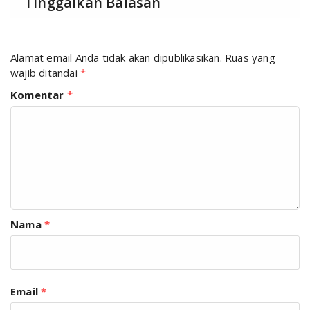
Tinggalkan Balasan
Alamat email Anda tidak akan dipublikasikan.
Ruas yang
wajib ditandai
*
Komentar
*
Nama
*
Email
*