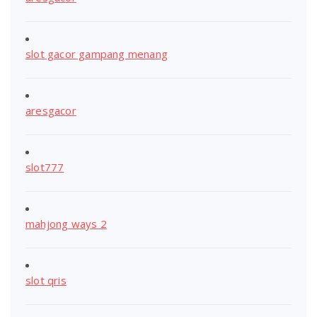
slot gacor gampang menang
aresgacor
slot777
mahjong ways 2
slot qris