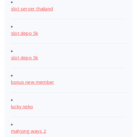
slot server thailand
slot depo 5k
slot depo 5k
bonus new member
lucky neko
mahjong ways 2