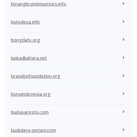
bojanglesmenuprices.info
bolodesa.info
bongdatv.org
bpkadkaltara.net
brandonfoundation.org
bsnpindonesia.org
budayaresto.com
budidaya-petani.com