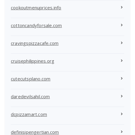
cookoutmenuprices.info
cottoncandyforsale.com
cravingspizzacafe.com
cruisephilippines.org
cutecutsplano.com
daredevilsahil.com
dcpizzamart.com
definisipengertian.com