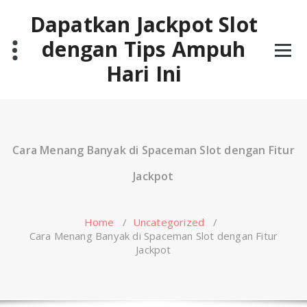
Skip
Dapatkan Jackpot Slot
to
content
dengan Tips Ampuh
Hari Ini
Cara Menang Banyak di Spaceman Slot dengan Fitur
Jackpot
Home
/
Uncategorized
/
Cara Menang Banyak di Spaceman Slot dengan Fitur
Jackpot