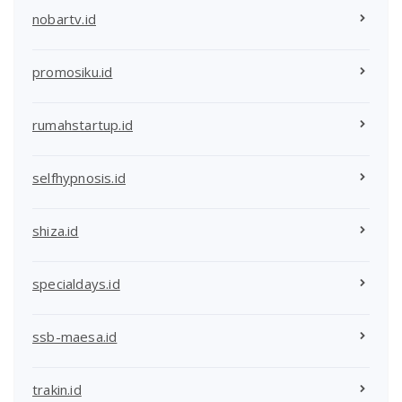
nobartv.id
promosiku.id
rumahstartup.id
selfhypnosis.id
shiza.id
specialdays.id
ssb-maesa.id
trakin.id