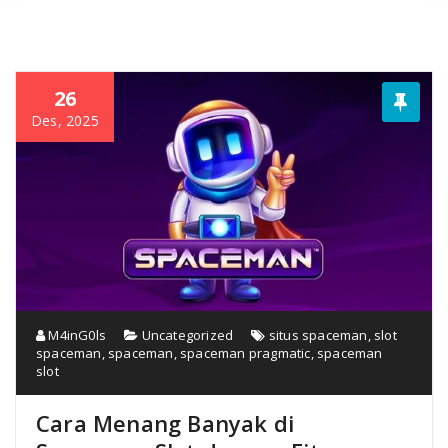
26
Des, 2025
M4inG0ls
Uncategorized
situs spaceman
,
slot
spaceman
,
spaceman
,
spaceman pragmatic
,
spaceman
slot
Cara Menang Banyak di