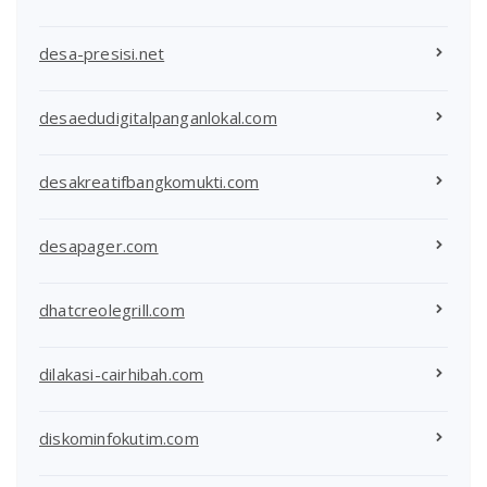
desa-presisi.net
desaedudigitalpanganlokal.com
desakreatifbangkomukti.com
desapager.com
dhatcreolegrill.com
dilakasi-cairhibah.com
diskominfokutim.com