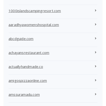
1000islandscampingresort.com
aaradhyawomenshospital.com
abcdguide.com
achayansrestaurant.com
actuallyhandmade.co
amigospizzaonline.com
amssuramadu.com