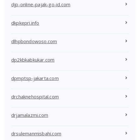
djp-online-pajak-go-id.com
dkpkepri.info
dlhpbondowoso.com
dp2kbkabkukar.com
dpmptsp-jakarta.com
drchaknehospital.com
drjamalazmi.com
drsulemanmisbahi.com