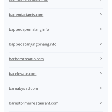
bapendaciamis.com
bappedapemalang.info
bappedatanjungpinang.info
barbersrosario.com
barelevate.com
barnabysatl.com
barnstormerrestaurant.com