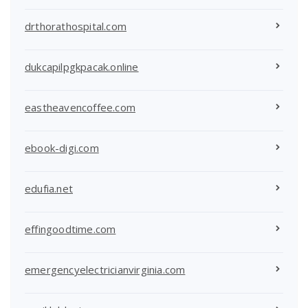
drthorathospital.com
dukcapilpgkpacak.online
eastheavencoffee.com
ebook-digi.com
edufia.net
effingoodtime.com
emergencyelectricianvirginia.com