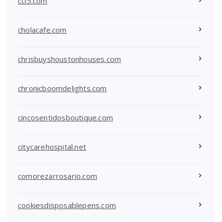
ccl5.com
cholacafe.com
chrisbuyshoustonhouses.com
chronicboomdelights.com
cincosentidosboutique.com
citycarehospital.net
comorezarrosario.com
cookiesdisposablepens.com