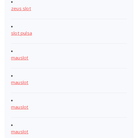
zeus slot
slot pulsa
mauslot
mauslot
mauslot
mauslot