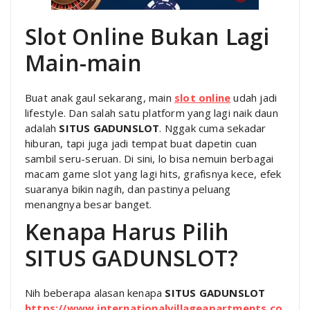
Slot Online Bukan Lagi
Main-main
Buat anak gaul sekarang, main
slot online
udah jadi
lifestyle. Dan salah satu platform yang lagi naik daun
adalah
SITUS GADUNSLOT
. Nggak cuma sekadar
hiburan, tapi juga jadi tempat buat dapetin cuan
sambil seru-seruan. Di sini, lo bisa nemuin berbagai
macam game slot yang lagi hits, grafisnya kece, efek
suaranya bikin nagih, dan pastinya peluang
menangnya besar banget.
Kenapa Harus Pilih
SITUS GADUNSLOT?
Nih beberapa alasan kenapa
SITUS GADUNSLOT
https://www.internationalvillageapartments.co