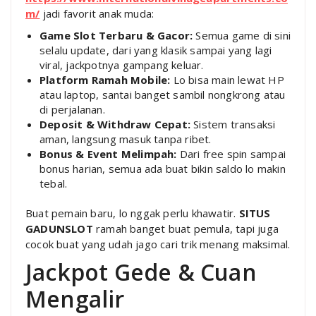
m/
jadi favorit anak muda:
Game Slot Terbaru & Gacor:
Semua game di sini
selalu update, dari yang klasik sampai yang lagi
viral, jackpotnya gampang keluar.
Platform Ramah Mobile:
Lo bisa main lewat HP
atau laptop, santai banget sambil nongkrong atau
di perjalanan.
Deposit & Withdraw Cepat:
Sistem transaksi
aman, langsung masuk tanpa ribet.
Bonus & Event Melimpah:
Dari free spin sampai
bonus harian, semua ada buat bikin saldo lo makin
tebal.
Buat pemain baru, lo nggak perlu khawatir.
SITUS
GADUNSLOT
ramah banget buat pemula, tapi juga
cocok buat yang udah jago cari trik menang maksimal.
Jackpot Gede & Cuan
Mengalir