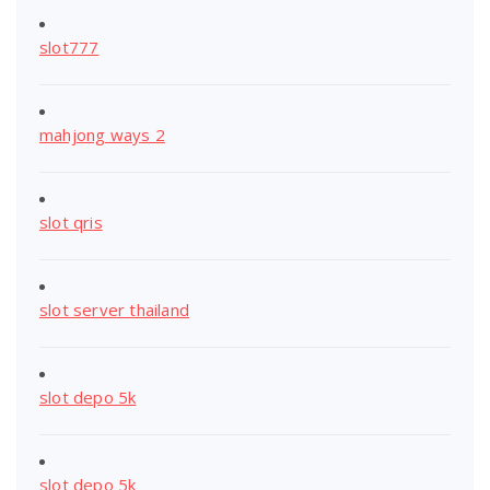
slot777
mahjong ways 2
slot qris
slot server thailand
slot depo 5k
slot depo 5k