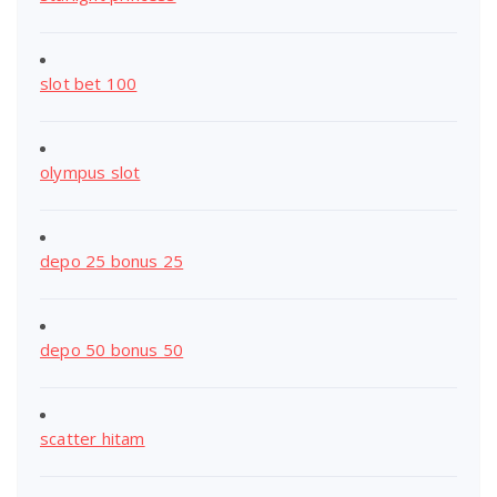
slot bet 100
olympus slot
depo 25 bonus 25
depo 50 bonus 50
scatter hitam