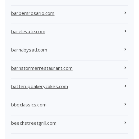
barbersrosario.com
barelevate.com
barnabysatl.com
barnstormerrestaurant.com
batterupbakerycakes.com
bbqclassics.com
beechstreetgrill.com