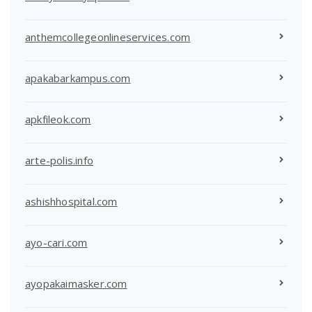
anthemcollegeonlineservices.com
apakabarkampus.com
apkfileok.com
arte-polis.info
ashishhospital.com
ayo-cari.com
ayopakaimasker.com