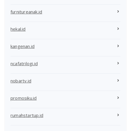
furnitureanak.id
hekal.id
kangenan.id
ncafatrilogi.id
nobartv.id
promosiku.id
rumahstartup.id