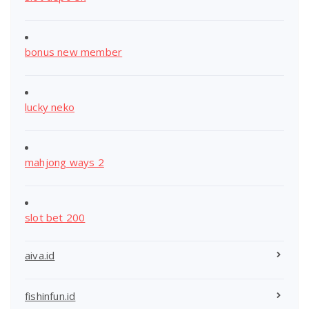
bonus new member
lucky neko
mahjong ways 2
slot bet 200
aiva.id
fishinfun.id