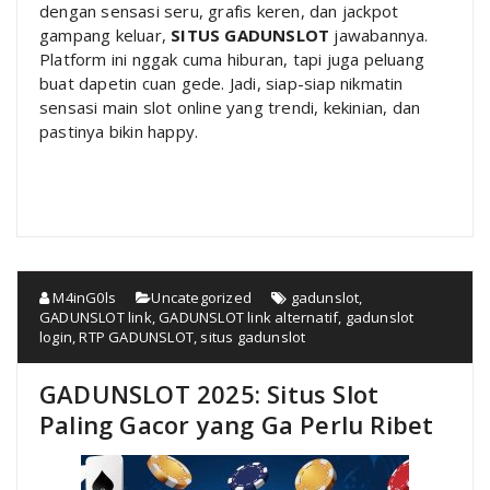
dengan sensasi seru, grafis keren, dan jackpot
gampang keluar,
SITUS GADUNSLOT
jawabannya.
Platform ini nggak cuma hiburan, tapi juga peluang
buat dapetin cuan gede. Jadi, siap-siap nikmatin
sensasi main slot online yang trendi, kekinian, dan
pastinya bikin happy.
M4inG0ls
Uncategorized
gadunslot
,
GADUNSLOT link
,
GADUNSLOT link alternatif
,
gadunslot
login
,
RTP GADUNSLOT
,
situs gadunslot
GADUNSLOT 2025: Situs Slot
Paling Gacor yang Ga Perlu Ribet