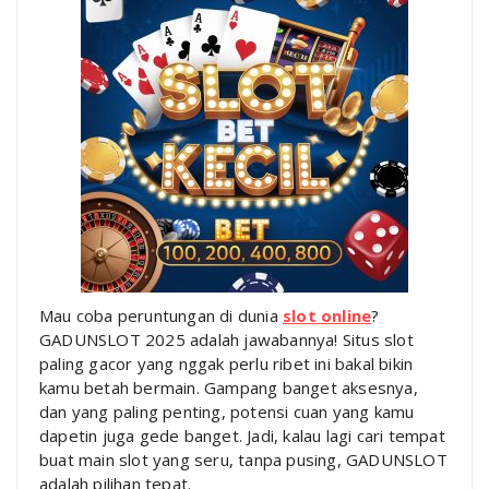
Mau coba peruntungan di dunia
slot online
?
GADUNSLOT 2025 adalah jawabannya! Situs slot
paling gacor yang nggak perlu ribet ini bakal bikin
kamu betah bermain. Gampang banget aksesnya,
dan yang paling penting, potensi cuan yang kamu
dapetin juga gede banget. Jadi, kalau lagi cari tempat
buat main slot yang seru, tanpa pusing, GADUNSLOT
adalah pilihan tepat.