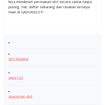
bisa menikmati permainan slot secara santai tanpa
pusing. Yuk, daftar sekarang dan rasakan serunya
main di GADUNSLOT!
slot thailand
joker123
spaceman slot