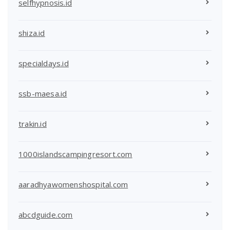
selfhypnosis.id
shiza.id
specialdays.id
ssb-maesa.id
trakin.id
1000islandscampingresort.com
aaradhyawomenshospital.com
abcdguide.com