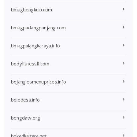
bmkgbengkulu.com
bmkgpadangpanjang.com
bmkgpalangkaraya.info
bodyfitnessfl.com
bojanglesmenuprices.info
bolodesa.info
bongdatv.org
bpkadkaltara.net