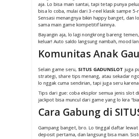
aja. Lo bisa main santai, tapi tetap punya pe
bisa lo coba, mulai dari 3-reel klasik sampe 
Sensasi menangnya bikin happy banget, dan lo
sama main game kompetitif lainnya.
Bayangin aja, lo lagi nongkrong bareng temen, 
keluar! Auto saldo langsung nambah, mood lan
Komunitas Anak Gaul
Selain game seru,
SITUS GADUNSLOT
juga pu
strategi, share tips menang, atau sekadar ngob
lo nggak cuma sendirian, tapi juga seru karena
Tips dari gue: coba eksplor semua jenis slot di
jackpot bisa muncul dari game yang lo kira “bia
Cara Gabung di SIT
Gampang banget, bro. Lo tinggal daftar lewa
deposit pertama, dan langsung bisa main. Sis