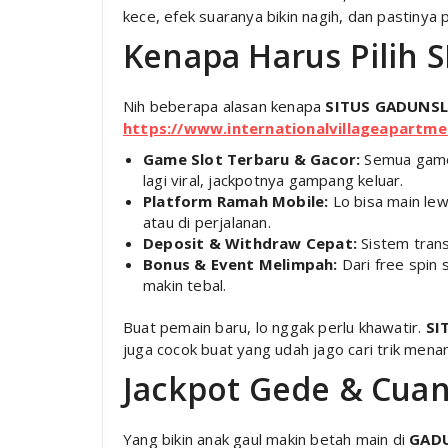
kece, efek suaranya bikin nagih, dan pastiny
Kenapa Harus Pilih
Nih beberapa alasan kenapa
SITUS GADUNS
https://www.internationalvillageapartm
Game Slot Terbaru & Gacor:
Semua game d
lagi viral, jackpotnya gampang keluar.
Platform Ramah Mobile:
Lo bisa main lew
atau di perjalanan.
Deposit & Withdraw Cepat:
Sistem trans
Bonus & Event Melimpah:
Dari free spin 
makin tebal.
Buat pemain baru, lo nggak perlu khawatir.
SI
juga cocok buat yang udah jago cari trik mena
Jackpot Gede & Cuan
Yang bikin anak gaul makin betah main di
GAD