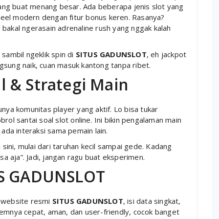
luang buat menang besar. Ada beberapa jenis slot yang
5-reel modern dengan fitur bonus keren. Rasanya?
 bakal ngerasain adrenaline rush yang nggak kalah
sambil ngeklik spin di
SITUS GADUNSLOT
, eh jackpot
gsung naik, cuan masuk kantong tanpa ribet.
 & Strategi Main
nya komunitas player yang aktif. Lo bisa tukar
rol santai soal slot online. Ini bikin pengalaman main
 ada interaksi sama pemain lain.
 sini, mulai dari taruhan kecil sampai gede. Kadang
sa aja”. Jadi, jangan ragu buat eksperimen.
US GADUNSLOT
t website resmi
SITUS GADUNSLOT
, isi data singkat,
temnya cepat, aman, dan user-friendly, cocok banget