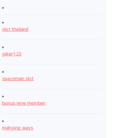
slot thailand
joker123
spaceman slot
bonus new member
mahjong ways