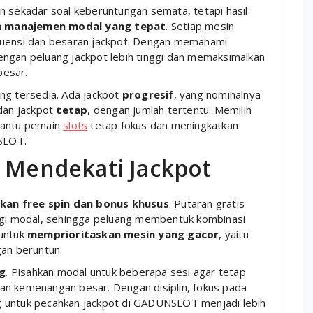
 sekadar soal keberuntungan semata, tetapi hasil
n manajemen modal yang tepat
. Setiap mesin
ekuensi dan besaran jackpot. Dengan memahami
engan peluang jackpot lebih tinggi dan memaksimalkan
besar.
ng tersedia. Ada jackpot
progresif
, yang nominalnya
 dan jackpot
tetap
, dengan jumlah tertentu. Memilih
bantu pemain
slots
tetap fokus dan meningkatkan
SLOT.
k Mendekati Jackpot
an free spin dan bonus khusus
. Putaran gratis
i modal, sehingga peluang membentuk kombinasi
 untuk
memprioritaskan mesin yang gacor
, yaitu
an beruntun.
g
. Pisahkan modal untuk beberapa sesi agar tetap
an kemenangan besar. Dengan disiplin, fokus pada
g untuk pecahkan jackpot di GADUNSLOT menjadi lebih