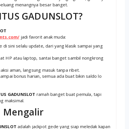
a peluang menangnya besar banget.
 SITUS GADUNSLOT?
LOT
ents.com/
jadi favorit anak muda:
i sini selalu update, dari yang klasik sampai yang
at HP atau laptop, santai banget sambil nongkrong
aksi aman, langsung masuk tanpa ribet.
sampai bonus harian, semua ada buat bikin saldo lo
TUS GADUNSLOT
ramah banget buat pemula, tapi
ng maksimal.
 Mengalir
UNSLOT
adalah jackpot gede yang siap meledak kapan