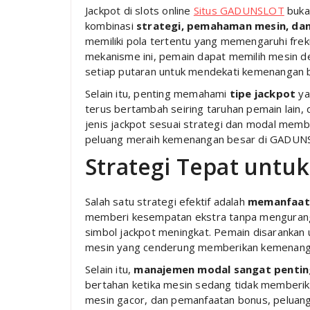
Jackpot di slots online
Situs GADUNSLOT
bukan
kombinasi
strategi, pemahaman mesin, da
memiliki pola tertentu yang memengaruhi fr
mekanisme ini, pemain dapat memilih mesin d
setiap putaran untuk mendekati kemenangan 
Selain itu, penting memahami
tipe jackpot
ya
terus bertambah seiring taruhan pemain lain,
jenis jackpot sesuai strategi dan modal mem
peluang meraih kemenangan besar di GADUN
Strategi Tepat untu
Salah satu strategi efektif adalah
memanfaatk
memberi kesempatan ekstra tanpa mengurang
simbol jackpot meningkat. Pemain disarankan
mesin yang cenderung memberikan kemenang
Selain itu,
manajemen modal sangat pentin
bertahan ketika mesin sedang tidak memberik
mesin gacor, dan pemanfaatan bonus, peluan