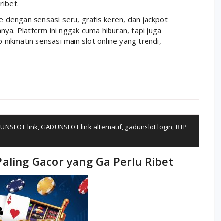
ribet.
ne dengan sensasi seru, grafis keren, dan jackpot
ya. Platform ini nggak cuma hiburan, tapi juga
p nikmatin sensasi main slot online yang trendi,
UNSLOT link
,
GADUNSLOT link alternatif
,
gadunslot login
,
RTP
aling Gacor yang Ga Perlu Ribet