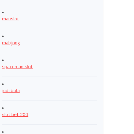
mauslot
mahjong
spaceman slot
judi bola
slot bet 200