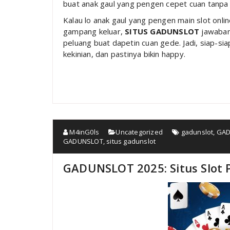
buat anak gaul yang pengen cepet cuan tanpa 
Kalau lo anak gaul yang pengen main slot onli
gampang keluar,
SITUS GADUNSLOT
jawabann
peluang buat dapetin cuan gede. Jadi, siap-sia
kekinian, dan pastinya bikin happy.
M4inG0ls
Uncategorized
gadunslot
,
GAD
GADUNSLOT
,
situs gadunslot
GADUNSLOT 2025: Situs Slot P