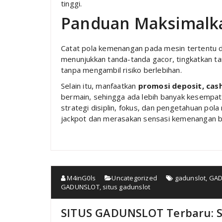
tinggi.
Panduan Maksimalk
Catat pola kemenangan pada mesin tertentu d
menunjukkan tanda-tanda gacor, tingkatkan t
tanpa mengambil risiko berlebihan.
Selain itu, manfaatkan
promosi deposit, cas
bermain, sehingga ada lebih banyak kesempa
strategi disiplin, fokus, dan pengetahuan pol
jackpot dan merasakan sensasi kemenangan 
M4inG0ls
Uncategorized
gadunslot
,
GAD
GADUNSLOT
,
situs gadunslot
SITUS GADUNSLOT Terbaru: Su