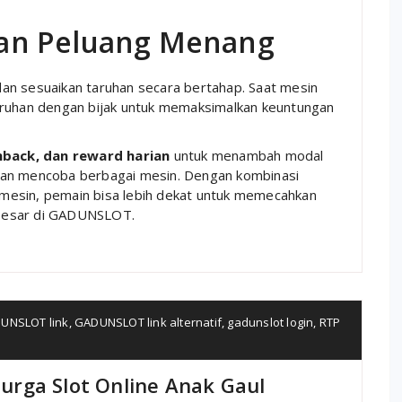
an Peluang Menang
an sesuaikan taruhan secara bertahap. Saat mesin
aruhan dengan bijak untuk memaksimalkan keuntungan
hback, dan reward harian
untuk menambah modal
tan mencoba berbagai mesin. Dengan kombinasi
a mesin, pemain bisa lebih dekat untuk memecahkan
besar di GADUNSLOT.
UNSLOT link
,
GADUNSLOT link alternatif
,
gadunslot login
,
RTP
rga Slot Online Anak Gaul