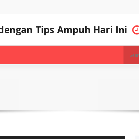
 dengan Tips Ampuh Hari Ini
Search
for: