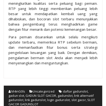
meningkatkan kualitas serta peluang bagi pemain.
RTP yang lebih tinggi memberikan peluang lebih
besar untuk mendapatkan kembali uang yang
dihabiskan, dan bocoran slot terbaru menunjukkan
bahwa pengembang terus menghadirkan game
dengan fitur menarik dan potensi kemenangan besar.
Para pemain disarankan untuk selalu mengikuti
update terbaru, memeriksa RTP sebelum bermain,
dan memanfaatkan fitur bonus serta strategi
pengelolaan keuangan yang baik. Dengan demikian,
pengalaman bermain slot Anda akan menjadi lebih
menyenangkan dan menguntungkan.
M4inG0ls
Uncategorized
daftar gadunslot
,
gadun slot
,
GADUN SLOT GACOR
,
gadunslot
,
link alternatif
gadunslot
,
link gadunslot
,
login gadunslot
,
slot gacor
,
SLOT
GACOR GADUNSLOT