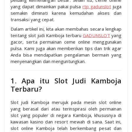
yang dapat dimainkan pakai pulsa
rtp gadunslot
juga
semakin diminati karena kemudahan akses dan
transaksi yang cepat.
Dalam artikel ini, kita akan membahas secara lengkap
tentang slot judi Kamboja terbaru
GADUNSLOT
yang
gacor, serta permainan ceme online menggunakan
pulsa. Kami juga akan memberikan tips dan trik agar
Anda bisa mendapatkan pengalaman bermain yang
menyenangkan dan menguntungkan.
1. Apa itu Slot Judi Kamboja
Terbaru?
Slot judi Kamboja merujuk pada mesin slot online
yang berasal dari atau terinspirasi oleh permainan
slot yang populer di negara Kamboja, khususnya di
kawasan kasino dan resort mewah di sana. Saat ini,
slot online Kamboja telah berkembang pesat dan