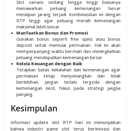
Slot varians sedang hingga tinggi biasanya
menawarkan peluang kemenangan besar
meskipun jarang terjadi. Kombinasikan ini dengan
RTP tinggi agar peluang meraih kemenangan
maksimal lebih besar.
Manfaatkan Bonus dan Promosi
Gunakan bonus seperti free spins atau bonus
deposit untuk memulai permainan. Hal ini akan
memperpanjang waktu bermain dan meningkatkan
peluang mendapatkan kemenangan besar.
Kelola Keuangan dengan Baik
Tetapkan batas kekalahan dan kemenangan agar
permainan tetap menyenangkan dan tidak
berlebihan. Jangan terlalu tergoda dengan
kemenangan kecil, fokus pada strategi jangka
panjang.
Kesimpulan
Informasi update slot RTP hari ini menunjukkan
bahwa industri game slot terus berinovasi dan