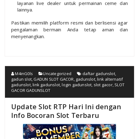
layanan live dealer untuk permainan ceme dan
lainnya.
Pastikan memilih platform resmi dan berlisensi agar
pengalaman bermain Anda tetap aman dan
menyenangkan.
M4inG0ls
Uncategorized
daftar gadunslot
,
gadun slot
,
GADUN SLOT GACOR
,
gadunslot
,
link alternatif
gadunslot
,
link gadunslot
,
login gadunslot
,
slot gacor
,
SLOT
GACOR GADUNSLOT
Update Slot RTP Hari Ini dengan
Info Bocoran Slot Terbaru