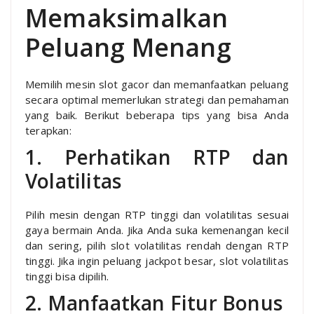
Memaksimalkan
Peluang Menang
Memilih mesin slot gacor dan memanfaatkan peluang
secara optimal memerlukan strategi dan pemahaman
yang baik. Berikut beberapa tips yang bisa Anda
terapkan:
1. Perhatikan RTP dan
Volatilitas
Pilih mesin dengan RTP tinggi dan volatilitas sesuai
gaya bermain Anda. Jika Anda suka kemenangan kecil
dan sering, pilih slot volatilitas rendah dengan RTP
tinggi. Jika ingin peluang jackpot besar, slot volatilitas
tinggi bisa dipilih.
2. Manfaatkan Fitur Bonus