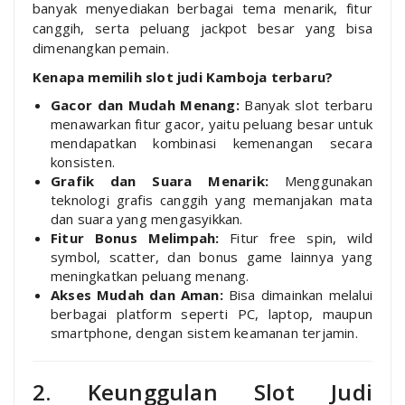
banyak menyediakan berbagai tema menarik, fitur
canggih, serta peluang jackpot besar yang bisa
dimenangkan pemain.
Kenapa memilih slot judi Kamboja terbaru?
Gacor dan Mudah Menang:
Banyak slot terbaru
menawarkan fitur gacor, yaitu peluang besar untuk
mendapatkan kombinasi kemenangan secara
konsisten.
Grafik dan Suara Menarik:
Menggunakan
teknologi grafis canggih yang memanjakan mata
dan suara yang mengasyikkan.
Fitur Bonus Melimpah:
Fitur free spin, wild
symbol, scatter, dan bonus game lainnya yang
meningkatkan peluang menang.
Akses Mudah dan Aman:
Bisa dimainkan melalui
berbagai platform seperti PC, laptop, maupun
smartphone, dengan sistem keamanan terjamin.
2. Keunggulan Slot Judi