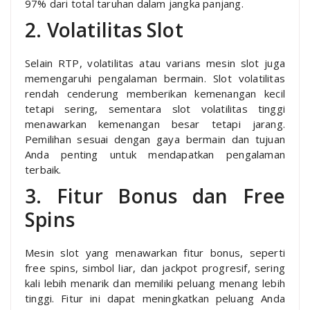
97% dari total taruhan dalam jangka panjang.
2. Volatilitas Slot
Selain RTP, volatilitas atau varians mesin slot juga
memengaruhi pengalaman bermain. Slot volatilitas
rendah cenderung memberikan kemenangan kecil
tetapi sering, sementara slot volatilitas tinggi
menawarkan kemenangan besar tetapi jarang.
Pemilihan sesuai dengan gaya bermain dan tujuan
Anda penting untuk mendapatkan pengalaman
terbaik.
3. Fitur Bonus dan Free
Spins
Mesin slot yang menawarkan fitur bonus, seperti
free spins, simbol liar, dan jackpot progresif, sering
kali lebih menarik dan memiliki peluang menang lebih
tinggi. Fitur ini dapat meningkatkan peluang Anda