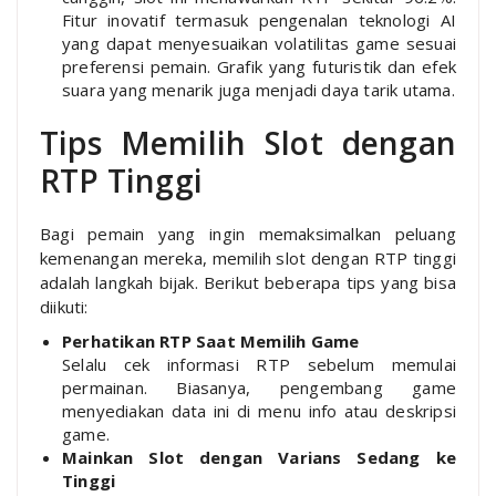
Fitur inovatif termasuk pengenalan teknologi AI
yang dapat menyesuaikan volatilitas game sesuai
preferensi pemain. Grafik yang futuristik dan efek
suara yang menarik juga menjadi daya tarik utama.
Tips Memilih Slot dengan
RTP Tinggi
Bagi pemain yang ingin memaksimalkan peluang
kemenangan mereka, memilih slot dengan RTP tinggi
adalah langkah bijak. Berikut beberapa tips yang bisa
diikuti:
Perhatikan RTP Saat Memilih Game
Selalu cek informasi RTP sebelum memulai
permainan. Biasanya, pengembang game
menyediakan data ini di menu info atau deskripsi
game.
Mainkan Slot dengan Varians Sedang ke
Tinggi