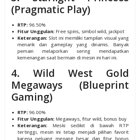
(Pragmatic Play)
RTP:
96.50%
Fitur Unggulan:
Free spins, simbol wild, jackpot
Keterangan:
Slot ini memiliki tampilan visual yang
menarik dan gameplay yang dinamis. Banyak
pemain melaporkan sering mendapatkan
kemenangan saat bermain di mesin ini hari ini.
4. Wild West Gold
Megaways (Blueprint
Gaming)
RTP:
96.00%
Fitur Unggulan:
Megaways, fitur wild, bonus buy
Keterangan:
Meski sedikit di bawah RTP
tertinggi, mesin ini tetap menjadi pilihan favorit
karena peluang menang besar dan fitur bonus