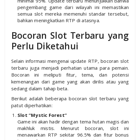
minimal 95%. Update terbaru menunjukkan bahwa
pengembang game dari wilayah ini memastikan
semua slot mereka memenuhi standar tersebut,
bahkan meningkatkan RTP di atasnya.
Bocoran Slot Terbaru yang
Perlu Diketahui
Selain informasi mengenai update RTP, bocoran slot
terbaru juga menjadi perhatian utama para pemain.
Bocoran ini meliputi fitur, tema, dan potensi
kemenangan dari game yang akan dirilis atau yang
sedang dalam tahap beta.
Berikut adalah beberapa bocoran slot terbaru yang
patut diperhatikan:
Slot “Mystic Forest”
Game ini akan hadir dengan tema hutan magis dan
makhluk mistis. Menurut bocoran, slot ini
menawarkan RTP sekitar 96.5% dan fitur bonus