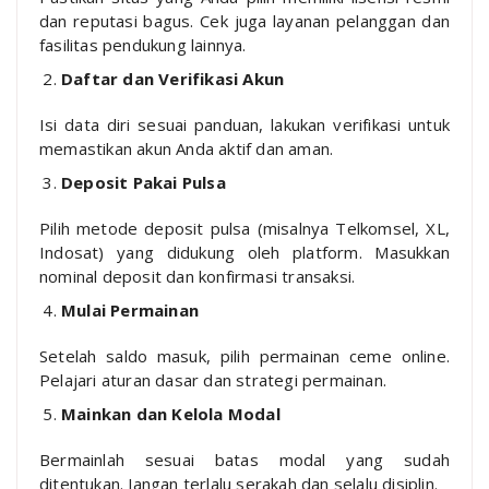
dan reputasi bagus. Cek juga layanan pelanggan dan
fasilitas pendukung lainnya.
Daftar dan Verifikasi Akun
Isi data diri sesuai panduan, lakukan verifikasi untuk
memastikan akun Anda aktif dan aman.
Deposit Pakai Pulsa
Pilih metode deposit pulsa (misalnya Telkomsel, XL,
Indosat) yang didukung oleh platform. Masukkan
nominal deposit dan konfirmasi transaksi.
Mulai Permainan
Setelah saldo masuk, pilih permainan ceme online.
Pelajari aturan dasar dan strategi permainan.
Mainkan dan Kelola Modal
Bermainlah sesuai batas modal yang sudah
ditentukan. Jangan terlalu serakah dan selalu disiplin.