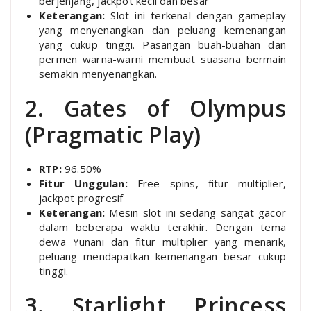
berjenjang, jackpot kecil dan besar
Keterangan:
Slot ini terkenal dengan gameplay
yang menyenangkan dan peluang kemenangan
yang cukup tinggi. Pasangan buah-buahan dan
permen warna-warni membuat suasana bermain
semakin menyenangkan.
2. Gates of Olympus
(Pragmatic Play)
RTP:
96.50%
Fitur Unggulan:
Free spins, fitur multiplier,
jackpot progresif
Keterangan:
Mesin slot ini sedang sangat gacor
dalam beberapa waktu terakhir. Dengan tema
dewa Yunani dan fitur multiplier yang menarik,
peluang mendapatkan kemenangan besar cukup
tinggi.
3. Starlight Princess