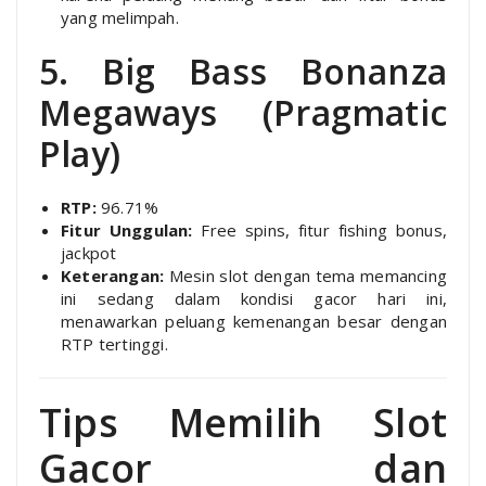
yang melimpah.
5. Big Bass Bonanza
Megaways (Pragmatic
Play)
RTP:
96.71%
Fitur Unggulan:
Free spins, fitur fishing bonus,
jackpot
Keterangan:
Mesin slot dengan tema memancing
ini sedang dalam kondisi gacor hari ini,
menawarkan peluang kemenangan besar dengan
RTP tertinggi.
Tips Memilih Slot
Gacor dan