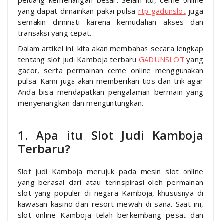
yang dapat dimainkan pakai pulsa
rtp gadunslot
juga
semakin diminati karena kemudahan akses dan
transaksi yang cepat.
Dalam artikel ini, kita akan membahas secara lengkap
tentang slot judi Kamboja terbaru
GADUNSLOT
yang
gacor, serta permainan ceme online menggunakan
pulsa. Kami juga akan memberikan tips dan trik agar
Anda bisa mendapatkan pengalaman bermain yang
menyenangkan dan menguntungkan.
1. Apa itu Slot Judi Kamboja
Terbaru?
Slot judi Kamboja merujuk pada mesin slot online
yang berasal dari atau terinspirasi oleh permainan
slot yang populer di negara Kamboja, khususnya di
kawasan kasino dan resort mewah di sana. Saat ini,
slot online Kamboja telah berkembang pesat dan