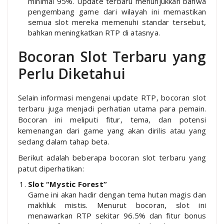
minimal 95%. Update terbaru menunjukkan bahwa
pengembang game dari wilayah ini memastikan
semua slot mereka memenuhi standar tersebut,
bahkan meningkatkan RTP di atasnya.
Bocoran Slot Terbaru yang
Perlu Diketahui
Selain informasi mengenai update RTP, bocoran slot
terbaru juga menjadi perhatian utama para pemain.
Bocoran ini meliputi fitur, tema, dan potensi
kemenangan dari game yang akan dirilis atau yang
sedang dalam tahap beta.
Berikut adalah beberapa bocoran slot terbaru yang
patut diperhatikan:
Slot “Mystic Forest”
Game ini akan hadir dengan tema hutan magis dan
makhluk mistis. Menurut bocoran, slot ini
menawarkan RTP sekitar 96.5% dan fitur bonus