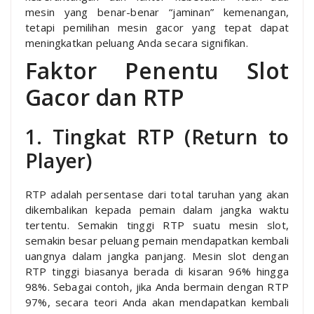
mesin yang benar-benar “jaminan” kemenangan,
tetapi pemilihan mesin gacor yang tepat dapat
meningkatkan peluang Anda secara signifikan.
Faktor Penentu Slot
Gacor dan RTP
1. Tingkat RTP (Return to
Player)
RTP adalah persentase dari total taruhan yang akan
dikembalikan kepada pemain dalam jangka waktu
tertentu. Semakin tinggi RTP suatu mesin slot,
semakin besar peluang pemain mendapatkan kembali
uangnya dalam jangka panjang. Mesin slot dengan
RTP tinggi biasanya berada di kisaran 96% hingga
98%. Sebagai contoh, jika Anda bermain dengan RTP
97%, secara teori Anda akan mendapatkan kembali