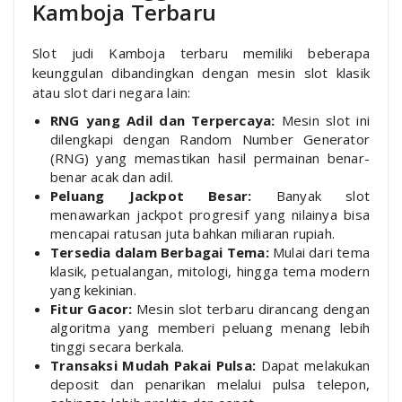
Kamboja Terbaru
Slot judi Kamboja terbaru memiliki beberapa
keunggulan dibandingkan dengan mesin slot klasik
atau slot dari negara lain:
RNG yang Adil dan Terpercaya:
Mesin slot ini
dilengkapi dengan Random Number Generator
(RNG) yang memastikan hasil permainan benar-
benar acak dan adil.
Peluang Jackpot Besar:
Banyak slot
menawarkan jackpot progresif yang nilainya bisa
mencapai ratusan juta bahkan miliaran rupiah.
Tersedia dalam Berbagai Tema:
Mulai dari tema
klasik, petualangan, mitologi, hingga tema modern
yang kekinian.
Fitur Gacor:
Mesin slot terbaru dirancang dengan
algoritma yang memberi peluang menang lebih
tinggi secara berkala.
Transaksi Mudah Pakai Pulsa:
Dapat melakukan
deposit dan penarikan melalui pulsa telepon,