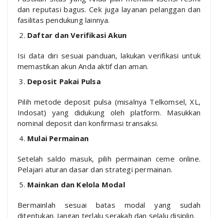
dan reputasi bagus. Cek juga layanan pelanggan dan
fasilitas pendukung lainnya.
Daftar dan Verifikasi Akun
Isi data diri sesuai panduan, lakukan verifikasi untuk
memastikan akun Anda aktif dan aman.
Deposit Pakai Pulsa
Pilih metode deposit pulsa (misalnya Telkomsel, XL,
Indosat) yang didukung oleh platform. Masukkan
nominal deposit dan konfirmasi transaksi.
Mulai Permainan
Setelah saldo masuk, pilih permainan ceme online.
Pelajari aturan dasar dan strategi permainan.
Mainkan dan Kelola Modal
Bermainlah sesuai batas modal yang sudah
ditentukan. Jangan terlalu serakah dan selalu disiplin.