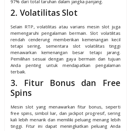
97% dari total taruhan dalam jangka panjang.
2. Volatilitas Slot
Selain RTP, volatilitas atau varians mesin slot juga
memengaruhi pengalaman bermain. Slot volatilitas
rendah cenderung memberikan kemenangan kecil
tetapi sering, sementara slot volatilitas tinggi
menawarkan kemenangan besar tetapi jarang.
Pemilihan sesuai dengan gaya bermain dan tujuan
Anda penting untuk mendapatkan pengalaman
terbaik.
3. Fitur Bonus dan Free
Spins
Mesin slot yang menawarkan fitur bonus, seperti
free spins, simbol liar, dan jackpot progresif, sering
kali lebih menarik dan memiliki peluang menang lebih
tinggi. Fitur ini dapat meningkatkan peluang Anda