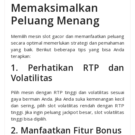
Memaksimalkan
Peluang Menang
Memilih mesin slot gacor dan memanfaatkan peluang
secara optimal memerlukan strategi dan pemahaman
yang baik. Berikut beberapa tips yang bisa Anda
terapkan:
1. Perhatikan RTP dan
Volatilitas
Pilih mesin dengan RTP tinggi dan volatilitas sesuai
gaya bermain Anda. Jika Anda suka kemenangan kecil
dan sering, pilih slot volatilitas rendah dengan RTP
tinggi. Jika ingin peluang jackpot besar, slot volatilitas
tinggi bisa dipilih.
2. Manfaatkan Fitur Bonus