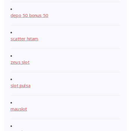
depo 50 bonus 50
scatter hitam
zeus slot
slot pulsa
mauslot