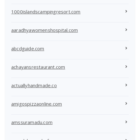
1000islandscampingresort.com
aaradhyawomenshospital.com
abcdguide.com
achayansrestaurant.com
actuallyhandmade.co
amigospizzaonline.com
amssuramadu.com