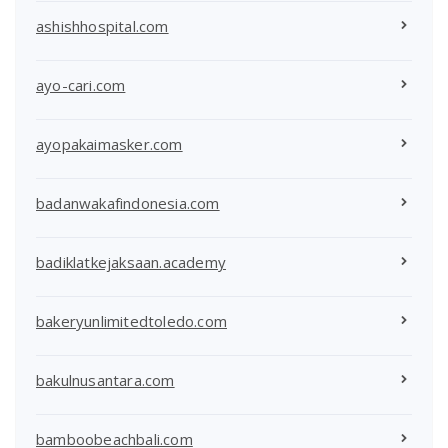
ashishhospital.com
ayo-cari.com
ayopakaimasker.com
badanwakafindonesia.com
badiklatkejaksaan.academy
bakeryunlimitedtoledo.com
bakulnusantara.com
bamboobeachbali.com