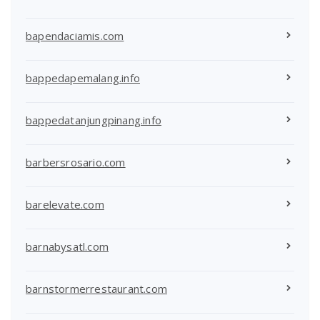
bapendaciamis.com
bappedapemalang.info
bappedatanjungpinang.info
barbersrosario.com
barelevate.com
barnabysatl.com
barnstormerrestaurant.com