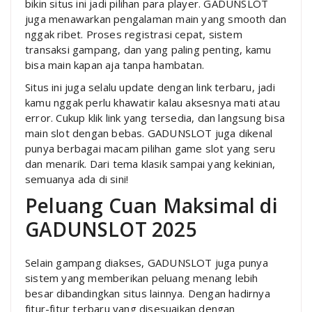
bikin situs ini jadi pilihan para player. GADUNSLOT
juga menawarkan pengalaman main yang smooth dan
nggak ribet. Proses registrasi cepat, sistem
transaksi gampang, dan yang paling penting, kamu
bisa main kapan aja tanpa hambatan.
Situs ini juga selalu update dengan link terbaru, jadi
kamu nggak perlu khawatir kalau aksesnya mati atau
error. Cukup klik link yang tersedia, dan langsung bisa
main slot dengan bebas. GADUNSLOT juga dikenal
punya berbagai macam pilihan game slot yang seru
dan menarik. Dari tema klasik sampai yang kekinian,
semuanya ada di sini!
Peluang Cuan Maksimal di
GADUNSLOT 2025
Selain gampang diakses, GADUNSLOT juga punya
sistem yang memberikan peluang menang lebih
besar dibandingkan situs lainnya. Dengan hadirnya
fitur-fitur terbaru yang disesuaikan dengan