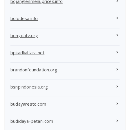
bojanglesmenuprices.info
bolodesa.info
bongdatv.org
bpkadkaltara.net
brandonfoundation.org
bsnpindonesia.org
budayaresto.com
budidaya-petani.com