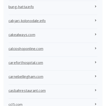
bung-hatta.info
cabjari-kolonodale.info
cakealways.com
calcioshoponline.com
careforthospital.com
carnebellingham.com
casbahrestaurant.com
ccl5.com