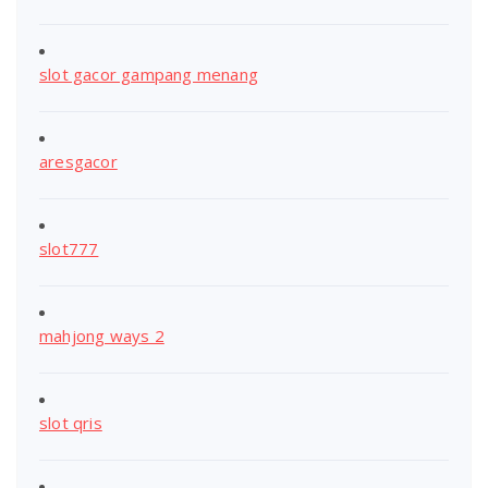
slot gacor gampang menang
aresgacor
slot777
mahjong ways 2
slot qris