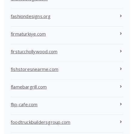
fashiondesigns.org
firmaturkiye.com
firstucchollywood.com
fishstoresnearme.com
flamebargrill.com
flip-cafe.com
foodtruckbuildersgroup.com