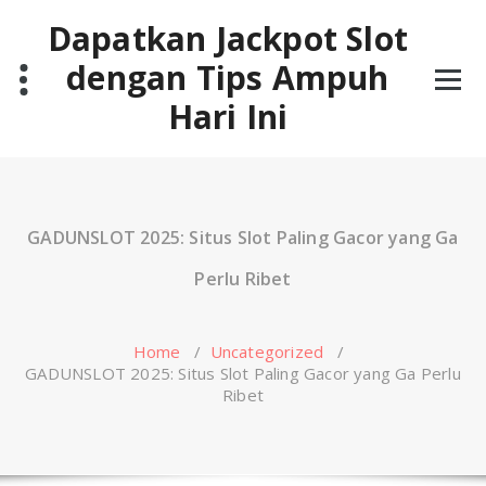
Skip
Dapatkan Jackpot Slot
to
content
dengan Tips Ampuh
Hari Ini
GADUNSLOT 2025: Situs Slot Paling Gacor yang Ga
Perlu Ribet
Home
/
Uncategorized
/
GADUNSLOT 2025: Situs Slot Paling Gacor yang Ga Perlu
Ribet