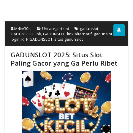
M4inG0ls
Uncategorized
gadunslot
,
GADUNSLOT link
,
GADUNSLOT link alternatif
,
gadunslot
login
,
RTP GADUNSLOT
,
situs gadunslot
GADUNSLOT 2025: Situs Slot
Paling Gacor yang Ga Perlu Ribet