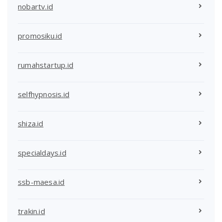
nobartv.id
promosiku.id
rumahstartup.id
selfhypnosis.id
shiza.id
specialdays.id
ssb-maesa.id
trakin.id