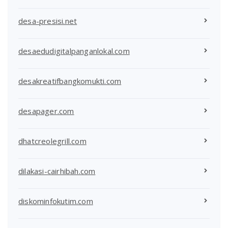
desa-presisi.net
desaedudigitalpanganlokal.com
desakreatifbangkomukti.com
desapager.com
dhatcreolegrill.com
dilakasi-cairhibah.com
diskominfokutim.com