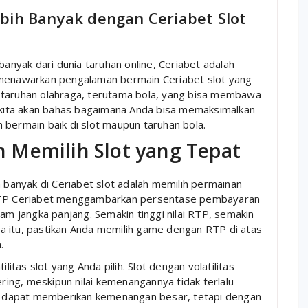
ih Banyak dengan Ceriabet Slot
banyak dari dunia taruhan online, Ceriabet adalah
 menawarkan pengalaman bermain Ceriabet slot yang
 taruhan olahraga, terutama bola, yang bisa membawa
, kita akan bahas bagaimana Anda bisa memaksimalkan
 bermain baik di slot maupun taruhan bola.
 Memilih Slot yang Tepat
h banyak di Ceriabet slot adalah memilih permainan
 RTP Ceriabet menggambarkan persentase pembayaran
lam jangka panjang. Semakin tinggi nilai RTP, semakin
a itu, pastikan Anda memilih game dengan RTP di atas
.
litas slot yang Anda pilih. Slot dengan volatilitas
ing, meskipun nilai kemenangannya tidak terlalu
inggi dapat memberikan kemenangan besar, tetapi dengan