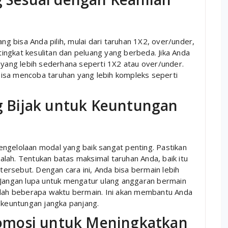
ang bisa Anda pilih, mulai dari taruhan 1X2, over/under,
 tingkat kesulitan dan peluang yang berbeda. Jika Anda
 yang lebih sederhana seperti 1X2 atau over/under.
isa mencoba taruhan yang lebih kompleks seperti
 Bijak untuk Keuntungan
ngelolaan modal yang baik sangat penting. Pastikan
lah. Tentukan batas maksimal taruhan Anda, baik itu
 tersebut. Dengan cara ini, Anda bisa bermain lebih
 Jangan lupa untuk mengatur ulang anggaran bermain
telah beberapa waktu bermain. Ini akan membantu Anda
 keuntungan jangka panjang.
omosi untuk Meningkatkan