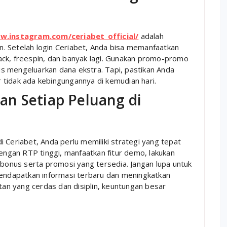
w.instagram.com/ceriabet_official/
adalah
. Setelah login Ceriabet, Anda bisa memanfaatkan
ack, freespin, dan banyak lagi. Gunakan promo-promo
s mengeluarkan dana ekstra. Tapi, pastikan Anda
tidak ada kebingungannya di kemudian hari.
n Setiap Peluang di
 Ceriabet, Anda perlu memiliki strategi yang tepat
dengan RTP tinggi, manfaatkan fitur demo, lakukan
 bonus serta promosi yang tersedia. Jangan lupa untuk
mendapatkan informasi terbaru dan meningkatkan
n yang cerdas dan disiplin, keuntungan besar