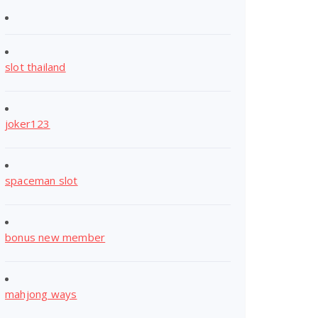
slot thailand
joker123
spaceman slot
bonus new member
mahjong ways