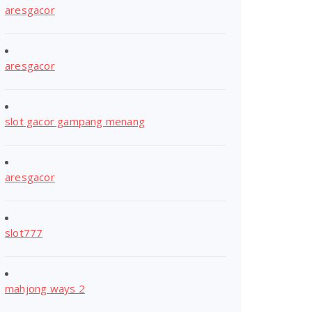
aresgacor
aresgacor
slot gacor gampang menang
aresgacor
slot777
mahjong ways 2