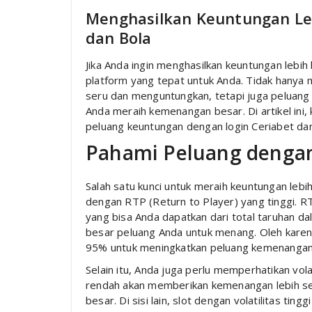
Menghasilkan Keuntungan Leb
dan Bola
Jika Anda ingin menghasilkan keuntungan lebih 
platform yang tepat untuk Anda. Tidak hanya
seru dan menguntungkan, tetapi juga peluang
Anda meraih kemenangan besar. Di artikel ini
peluang keuntungan dengan login Ceriabet dan
Pahami Peluang dengan
Salah satu kunci untuk meraih keuntungan lebi
dengan RTP (Return to Player) yang tinggi.
yang bisa Anda dapatkan dari total taruhan da
besar peluang Anda untuk menang. Oleh karen
95% untuk meningkatkan peluang kemenangan
Selain itu, Anda juga perlu memperhatikan volati
rendah akan memberikan kemenangan lebih ser
besar. Di sisi lain, slot dengan volatilitas t