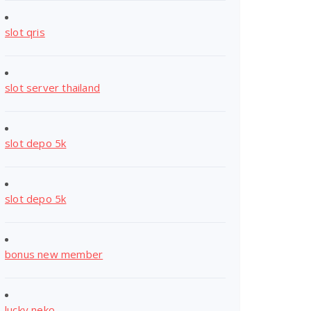
slot qris
slot server thailand
slot depo 5k
slot depo 5k
bonus new member
lucky neko