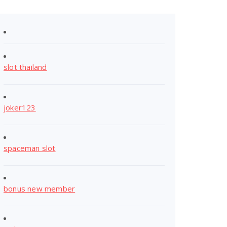
slot thailand
joker123
spaceman slot
bonus new member