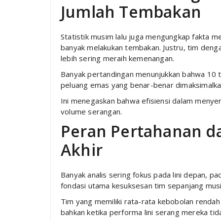
Jumlah Tembakan
Statistik musim lalu juga mengungkap fakta me
banyak melakukan tembakan. Justru, tim denga
lebih sering meraih kemenangan.
Banyak pertandingan menunjukkan bahwa 10 te
peluang emas yang benar-benar dimaksimalkan
Ini menegaskan bahwa efisiensi dalam menyer
volume serangan.
Peran Pertahanan d
Akhir
Banyak analis sering fokus pada lini depan, 
fondasi utama kesuksesan tim sepanjang mus
Tim yang memiliki rata-rata kebobolan renda
bahkan ketika performa lini serang mereka tida