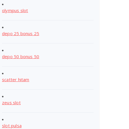
olympus slot
depo 25 bonus 25
depo 50 bonus 50
scatter hitam
zeus slot
slot pulsa