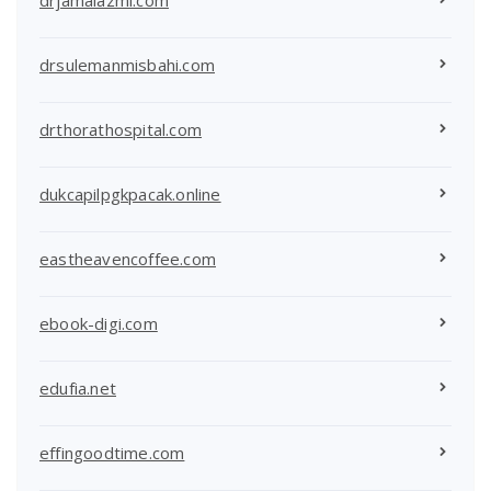
drjamalazmi.com
drsulemanmisbahi.com
drthorathospital.com
dukcapilpgkpacak.online
eastheavencoffee.com
ebook-digi.com
edufia.net
effingoodtime.com