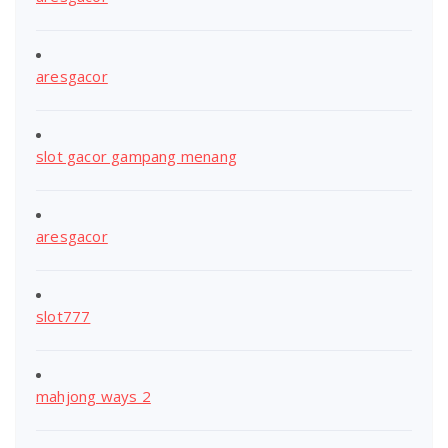
aresgacor
slot gacor gampang menang
aresgacor
slot777
mahjong ways 2