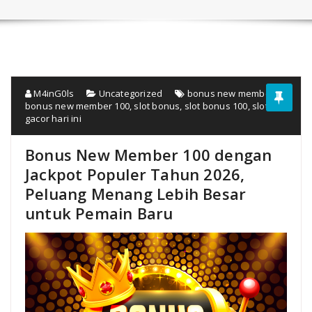
M4inG0ls
Uncategorized
bonus new member
,
bonus new member 100
,
slot bonus
,
slot bonus 100
,
slot
gacor hari ini
Bonus New Member 100 dengan
Jackpot Populer Tahun 2026,
Peluang Menang Lebih Besar
untuk Pemain Baru