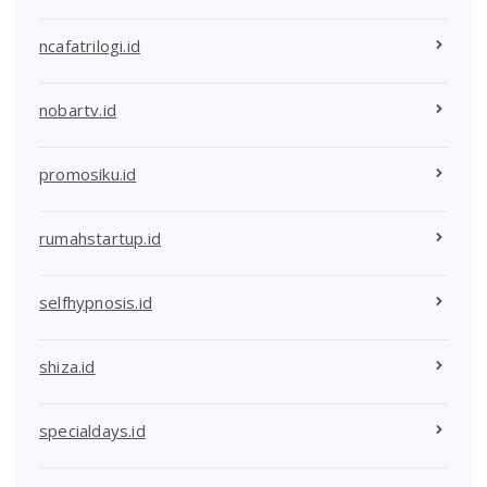
ncafatrilogi.id
nobartv.id
promosiku.id
rumahstartup.id
selfhypnosis.id
shiza.id
specialdays.id