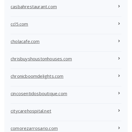
casbahrestaurant.com
ccl5.com
cholacafe.com
chrisbuyshoustonhouses.com
chronicboomdelights.com
cincosentidosboutique.com
citycarehospital.net
comorezarrosario.com