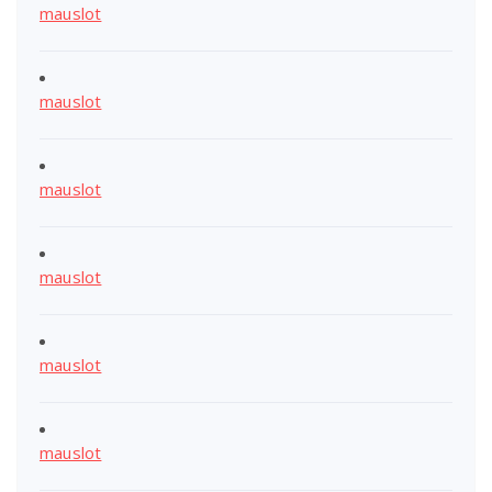
mauslot
mauslot
mauslot
mauslot
mauslot
mauslot