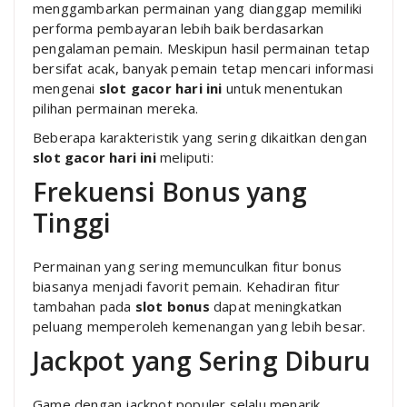
menggambarkan permainan yang dianggap memiliki
performa pembayaran lebih baik berdasarkan
pengalaman pemain. Meskipun hasil permainan tetap
bersifat acak, banyak pemain tetap mencari informasi
mengenai
slot gacor hari ini
untuk menentukan
pilihan permainan mereka.
Beberapa karakteristik yang sering dikaitkan dengan
slot gacor hari ini
meliputi:
Frekuensi Bonus yang
Tinggi
Permainan yang sering memunculkan fitur bonus
biasanya menjadi favorit pemain. Kehadiran fitur
tambahan pada
slot bonus
dapat meningkatkan
peluang memperoleh kemenangan yang lebih besar.
Jackpot yang Sering Diburu
Game dengan jackpot populer selalu menarik