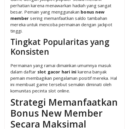
perhatian karena menawarkan hadiah yang sangat
besar. Pemain yang menggunakan
bonus new
member
sering memanfaatkan saldo tambahan
mereka untuk mencoba permainan dengan jackpot
tinggi.
Tingkat Popularitas yang
Konsisten
Permainan yang ramai dimainkan umumnya masuk
dalam daftar
slot gacor hari ini
karena banyak
pemain membagikan pengalaman positif mereka. Hal
ini membuat game tersebut semakin diminati oleh
komunitas pecinta slot online.
Strategi Memanfaatkan
Bonus New Member
Secara Maksimal