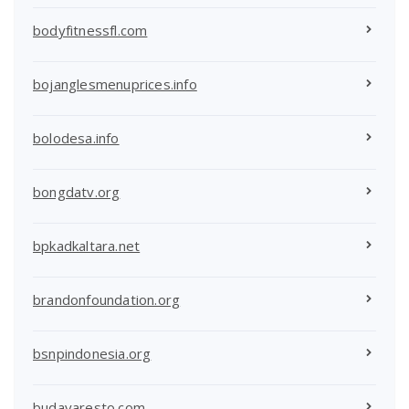
bodyfitnessfl.com
bojanglesmenuprices.info
bolodesa.info
bongdatv.org
bpkadkaltara.net
brandonfoundation.org
bsnpindonesia.org
budayaresto.com