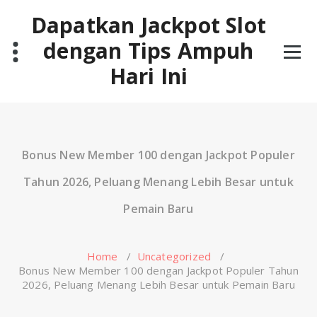
Skip
Dapatkan Jackpot Slot
to
content
dengan Tips Ampuh
Hari Ini
Bonus New Member 100 dengan Jackpot Populer
Tahun 2026, Peluang Menang Lebih Besar untuk
Pemain Baru
Home
/
Uncategorized
/
Bonus New Member 100 dengan Jackpot Populer Tahun
2026, Peluang Menang Lebih Besar untuk Pemain Baru