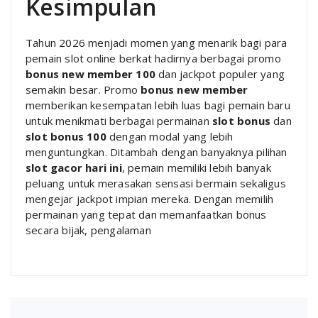
Kesimpulan
Tahun 2026 menjadi momen yang menarik bagi para
pemain slot online berkat hadirnya berbagai promo
bonus new member 100
dan jackpot populer yang
semakin besar. Promo
bonus new member
memberikan kesempatan lebih luas bagi pemain baru
untuk menikmati berbagai permainan
slot bonus
dan
slot bonus 100
dengan modal yang lebih
menguntungkan. Ditambah dengan banyaknya pilihan
slot gacor hari ini
, pemain memiliki lebih banyak
peluang untuk merasakan sensasi bermain sekaligus
mengejar jackpot impian mereka. Dengan memilih
permainan yang tepat dan memanfaatkan bonus
secara bijak, pengalaman