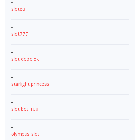
slot88
slot777
slot depo 5k
starlight princess
slot bet 100
olympus slot