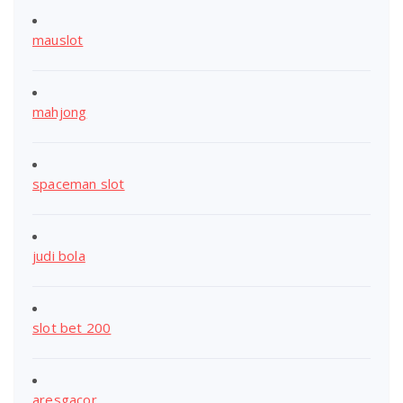
mauslot
mahjong
spaceman slot
judi bola
slot bet 200
aresgacor