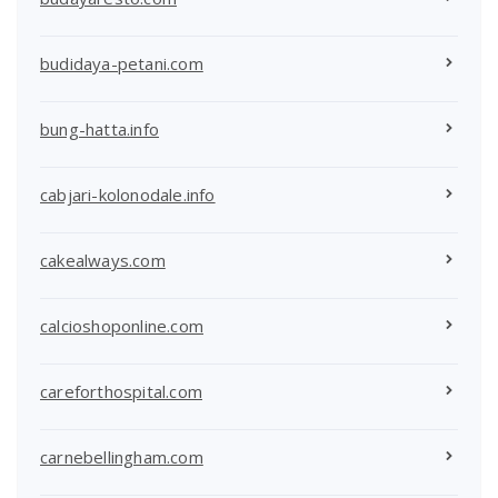
budidaya-petani.com
bung-hatta.info
cabjari-kolonodale.info
cakealways.com
calcioshoponline.com
careforthospital.com
carnebellingham.com