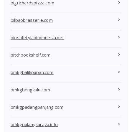
bigrichardspizza.com
bilbaobrasserie.com
biosafetylabindonesia.net
bitchbookshelf.com
bmkgbalikpapan.com
bmkgbengkulu.com
bmkgpadangpanjang.com
bmkgpalangkaraya.info