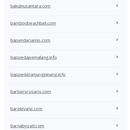
bakulnusantara.com
bamboobeachbali.com
bapendaciamis.com
bappedapemalang.info
bappedatanjungpinang.info
barbersrosario.com
barelevate.com
barnabysatl.com