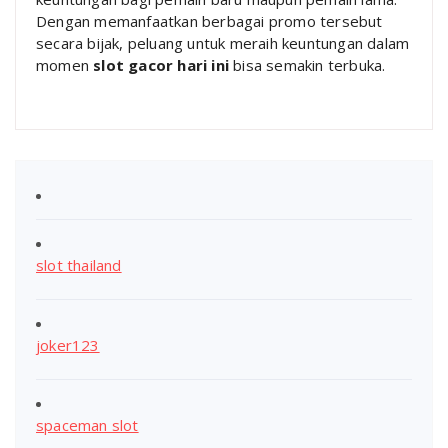
Dengan memanfaatkan berbagai promo tersebut
secara bijak, peluang untuk meraih keuntungan dalam
momen
slot gacor hari ini
bisa semakin terbuka.
slot thailand
joker123
spaceman slot