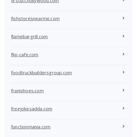
firstucchollywood.com
fishstoresnearme.com
flamebargrill.com
flip-cafe.com
foodtruckbuildersgroup.com
franishoes.com
freejokesadda.com
functionmania.com