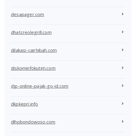
desapager.com
dhatcreolegrill.com
dilakasi-cairhibah.com
diskominfokutim.com
djp-online-pajak-go-id.com
dkpkepri.info
dlhpbondowoso.com