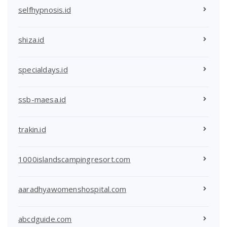
selfhypnosis.id
shiza.id
specialdays.id
ssb-maesa.id
trakin.id
1000islandscampingresort.com
aaradhyawomenshospital.com
abcdguide.com