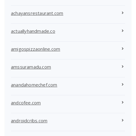
achayansrestaurant.com
actuallyhandmade.co
amigospizzaonline.com
amssuramadu.com
anandahomechef.com
andcofee.com
androidcribs.com