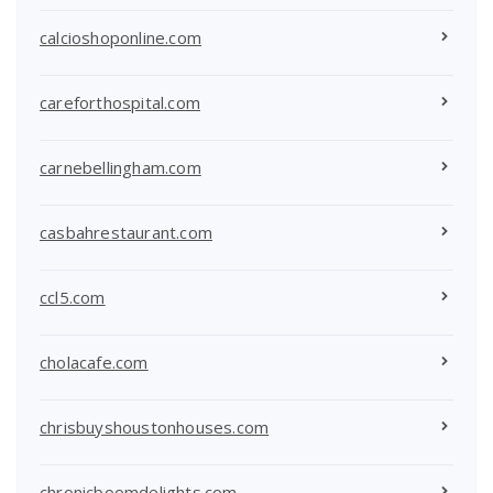
calcioshoponline.com
careforthospital.com
carnebellingham.com
casbahrestaurant.com
ccl5.com
cholacafe.com
chrisbuyshoustonhouses.com
chronicboomdelights.com