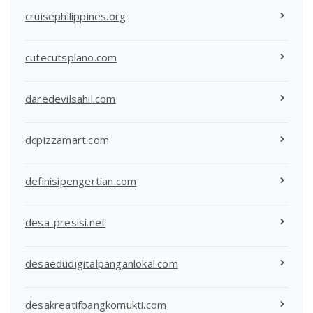
cruisephilippines.org
cutecutsplano.com
daredevilsahil.com
dcpizzamart.com
definisipengertian.com
desa-presisi.net
desaedudigitalpanganlokal.com
desakreatifbangkomukti.com