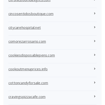
cincosentidosboutique.com
citycarehospital.net
comorezarrosario.com
cookiesdisposablepens.com
cookoutmenuprices.info
cottoncandyforsale.com
cravingspizzacafe.com