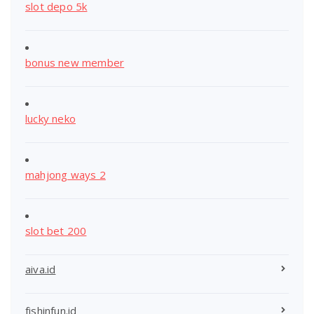
slot depo 5k
bonus new member
lucky neko
mahjong ways 2
slot bet 200
aiva.id
fishinfun.id