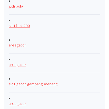
judi bola
slot bet 200
aresgacor
aresgacor
slot gacor gampang menang
aresgacor