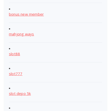
bonus new member
mahjong ways
slot88
slot777
slot depo 5k