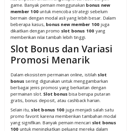
game. Banyak pemain menggunakan
bonus new
member 100
untuk mencoba strategi sebelum
bermain dengan modal asli yang lebih besar. Dalam
beberapa kasus,
bonus new member 100
juga
dikaitkan dengan promo
slot bonus 100
yang
memberikan nilai tambah lebih tinggi.
Slot Bonus dan Variasi
Promosi Menarik
Dalam ekosistem permainan online, istilah
slot
bonus
sering digunakan untuk menggambarkan
berbagai jenis promosi yang berkaitan dengan
permainan slot.
Slot bonus
bisa berupa putaran
gratis, bonus deposit, atau cashback harian.
Selain itu,
slot bonus 100
juga menjadi salah satu
promo favorit karena memberikan tambahan modal
yang signifikan. Banyak pemain mencari
slot bonus
100
untuk meningkatkan peluang mereka dalam