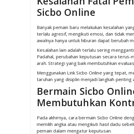
Kesalahan Fatal Pem
Sicbo Online
Banyak pemain baru melakukan kesalahan yang
terlalu agresif, mengikuti emosi, dan tidak me
awalnya hanya untuk hiburan dapat berubah menj
Kesalahan lain adalah terlalu sering mengganti 
Padahal, perubahan keputusan secara terus-
arah. Strategi yang baik membutuhkan evaluasi
Menggunakan Link Sicbo Online yang tepat, 
taruhan yang disiplin menjadi langkah penting
Bermain Sicbo Onlin
Membutuhkan Kontro
Pada akhirnya, cara bermain Sicbo Online den
memilih angka atau mengikuti hasil dadu seb
pemain dalam mengatur keputusan.