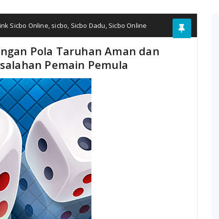
ink Sicbo Online
,
sicbo
,
Sicbo Dadu
,
Sicbo Online
Dengan Pola Taruhan Aman dan
Kesalahan Pemain Pemula