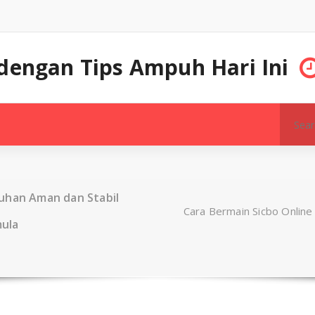
 dengan Tips Ampuh Hari Ini
Search
for:
ruhan Aman dan Stabil
Cara Bermain Sicbo Online
mula