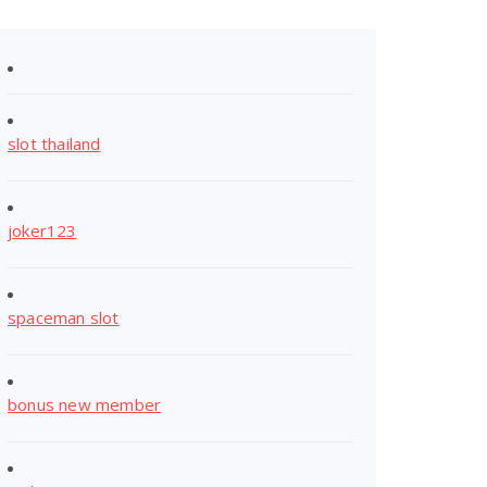
slot thailand
joker123
spaceman slot
bonus new member