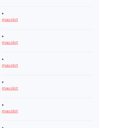
mauslot
mauslot
mauslot
mauslot
mauslot