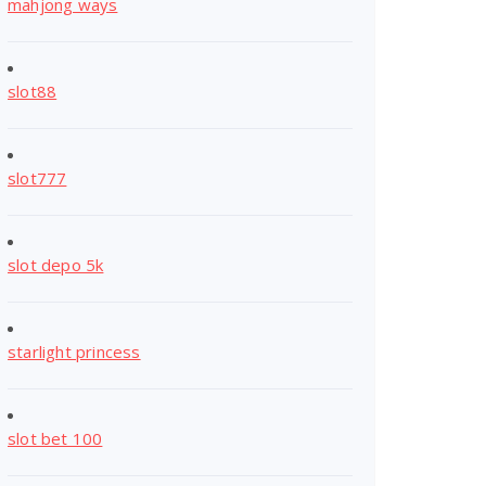
mahjong ways
slot88
slot777
slot depo 5k
starlight princess
slot bet 100