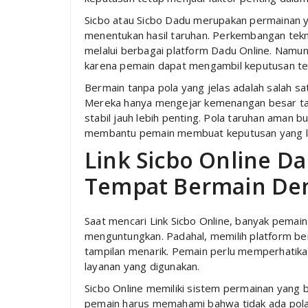
Sicbo atau Sicbo Dadu merupakan permainan 
menentukan hasil taruhan. Perkembangan tek
melalui berbagai platform Dadu Online. Nam
karena pemain dapat mengambil keputusan ter
Bermain tanpa pola yang jelas adalah salah s
Mereka hanya mengejar kemenangan besar t
stabil jauh lebih penting. Pola taruhan aman 
membantu pemain membuat keputusan yang leb
Link Sicbo Online D
Tempat Bermain Den
Saat mencari Link Sicbo Online, banyak pemain
menguntungkan. Padahal, memilih platform be
tampilan menarik. Pemain perlu memperhatika
layanan yang digunakan.
Sicbo Online memiliki sistem permainan yang b
pemain harus memahami bahwa tidak ada pola