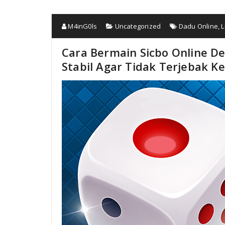
M4inG0ls
Uncategorized
Dadu Online
,
L
Cara Bermain Sicbo Online 
Stabil Agar Tidak Terjebak 