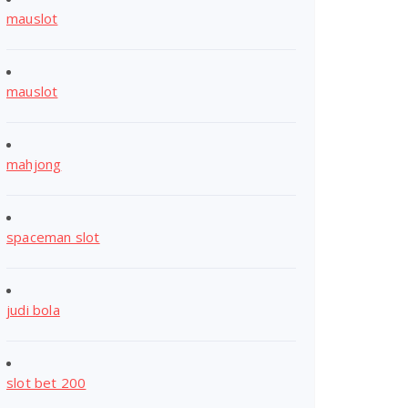
mauslot
mauslot
mahjong
spaceman slot
judi bola
slot bet 200