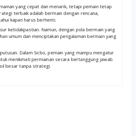
inan yang cepat dan menarik, tetapi pemain tetap
ategi terbaik adalah bermain dengan rencana,
ahui kapan harus berhenti.
nsur ketidakpastian. Namun, dengan pola bermain yang
alahan umum dan menciptakan pengalaman bermain yang
keputusan. Dalam Sicbo, pemain yang mampu mengatur
 untuk menikmati permainan secara bertanggung jawab
l besar tanpa strategi.