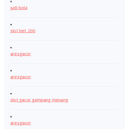
judi bola
slot bet 200
aresgacor
aresgacor
slot gacor gampang menang
aresgacor