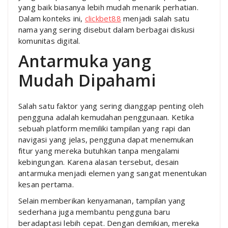
yang baik biasanya lebih mudah menarik perhatian.
Dalam konteks ini,
clickbet88
menjadi salah satu
nama yang sering disebut dalam berbagai diskusi
komunitas digital.
Antarmuka yang
Mudah Dipahami
Salah satu faktor yang sering dianggap penting oleh
pengguna adalah kemudahan penggunaan. Ketika
sebuah platform memiliki tampilan yang rapi dan
navigasi yang jelas, pengguna dapat menemukan
fitur yang mereka butuhkan tanpa mengalami
kebingungan. Karena alasan tersebut, desain
antarmuka menjadi elemen yang sangat menentukan
kesan pertama.
Selain memberikan kenyamanan, tampilan yang
sederhana juga membantu pengguna baru
beradaptasi lebih cepat. Dengan demikian, mereka