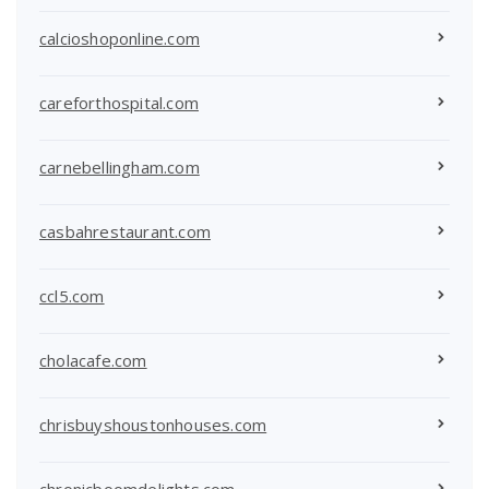
calcioshoponline.com
careforthospital.com
carnebellingham.com
casbahrestaurant.com
ccl5.com
cholacafe.com
chrisbuyshoustonhouses.com
chronicboomdelights.com