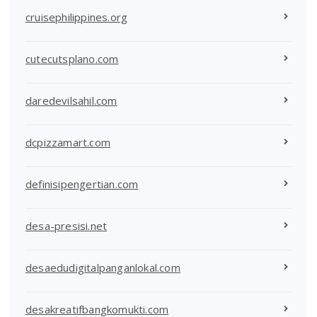
cruisephilippines.org
cutecutsplano.com
daredevilsahil.com
dcpizzamart.com
definisipengertian.com
desa-presisi.net
desaedudigitalpanganlokal.com
desakreatifbangkomukti.com