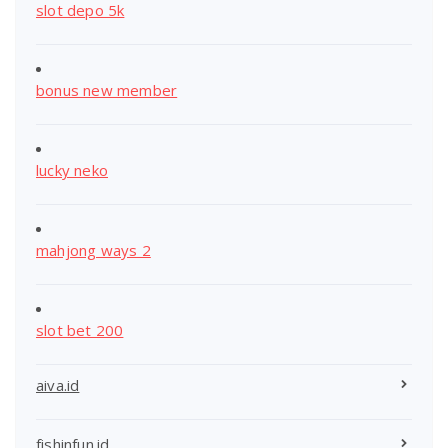
slot depo 5k
bonus new member
lucky neko
mahjong ways 2
slot bet 200
aiva.id
fishinfun.id