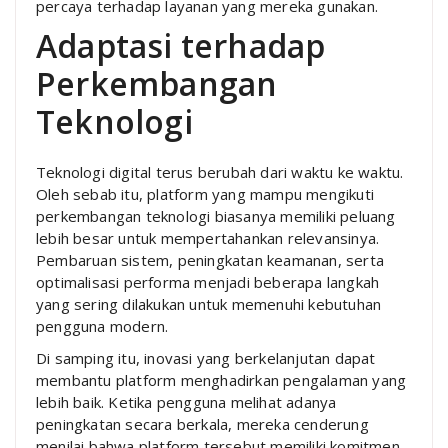
percaya terhadap layanan yang mereka gunakan.
Adaptasi terhadap
Perkembangan
Teknologi
Teknologi digital terus berubah dari waktu ke waktu.
Oleh sebab itu, platform yang mampu mengikuti
perkembangan teknologi biasanya memiliki peluang
lebih besar untuk mempertahankan relevansinya.
Pembaruan sistem, peningkatan keamanan, serta
optimalisasi performa menjadi beberapa langkah
yang sering dilakukan untuk memenuhi kebutuhan
pengguna modern.
Di samping itu, inovasi yang berkelanjutan dapat
membantu platform menghadirkan pengalaman yang
lebih baik. Ketika pengguna melihat adanya
peningkatan secara berkala, mereka cenderung
menilai bahwa platform tersebut memiliki komitmen