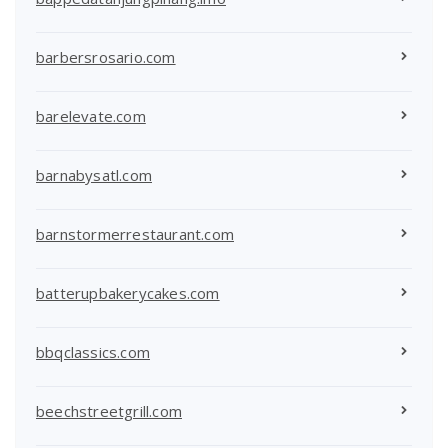
barbersrosario.com
barelevate.com
barnabysatl.com
barnstormerrestaurant.com
batterupbakerycakes.com
bbqclassics.com
beechstreetgrill.com