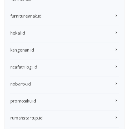
furnitureanak.id
hekal.id
kangenan.id
ncafatrilogi.id
nobartv.id
promosiku.id
rumahstartup.id