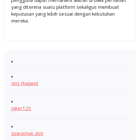
yang diterima suatu platform sekaligus membuat
keputusan yang lebih sesuai dengan kebutuhan
mereka.
slot thailand
joker123
spaceman slot