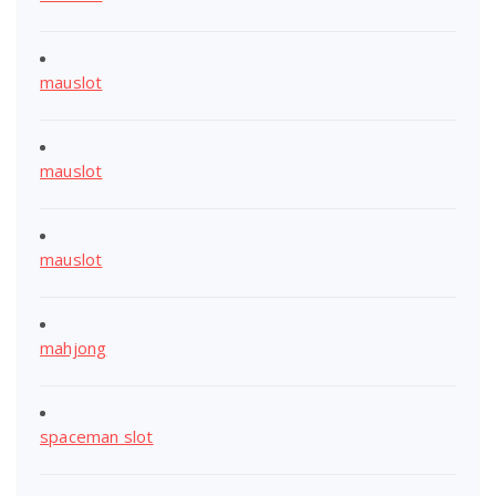
mauslot
mauslot
mauslot
mahjong
spaceman slot