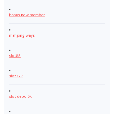
bonus new member
mahjong ways
slot88
slot777
slot depo 5k