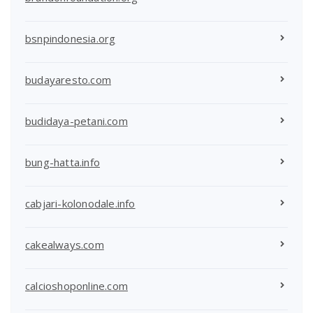
bsnpindonesia.org
budayaresto.com
budidaya-petani.com
bung-hatta.info
cabjari-kolonodale.info
cakealways.com
calcioshoponline.com