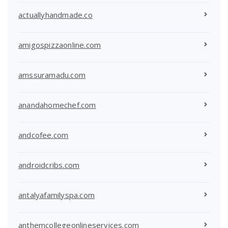
actuallyhandmade.co
amigospizzaonline.com
amssuramadu.com
anandahomechef.com
andcofee.com
androidcribs.com
antalyafamilyspa.com
anthemcollegeonlineservices.com