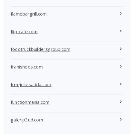
flamebargrill.com
flip-cafe.com
foodtruckbuildersgroup.com
franishoes.com
freejokesadda.com
functionmania.com
galerip3ud.com