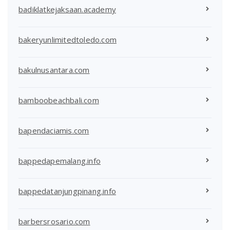
badiklatkejaksaan.academy
bakeryunlimitedtoledo.com
bakulnusantara.com
bamboobeachbali.com
bapendaciamis.com
bappedapemalang.info
bappedatanjungpinang.info
barbersrosario.com