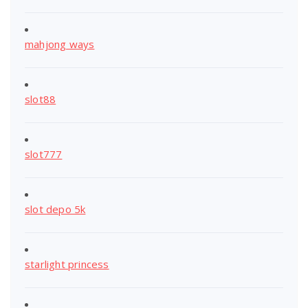
mahjong ways
slot88
slot777
slot depo 5k
starlight princess