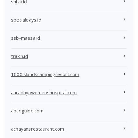
shiza.id
specialdays.id
ssb-maesa.id
trakin.id
1000islandscampingresort.com
aaradhyawomenshospital.com
abcdguide.com
achayansrestaurant.com