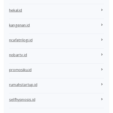
hekal.id
kangenan.id
ncafatrilogi.id
nobartv.id
promosiku.id
rumahstartup.id
selfhypnosis.id