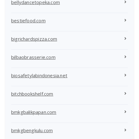
bellydancetopeka.com
bestiefood.com
bigrichardspizza.com
bilbaobrasserie.com
biosafetylabindonesia.net
bitchbookshelf.com
bmkgbalikpapan.com
bmkgbengkulu.com