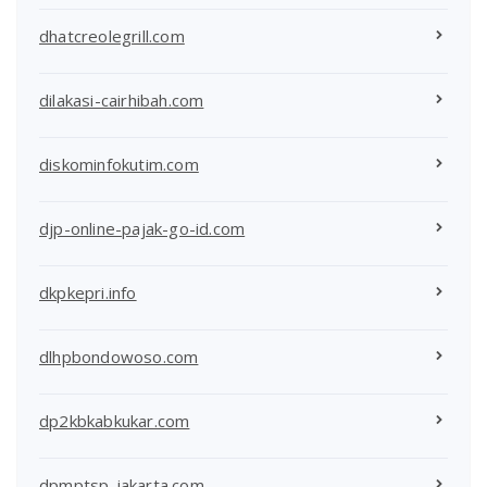
dhatcreolegrill.com
dilakasi-cairhibah.com
diskominfokutim.com
djp-online-pajak-go-id.com
dkpkepri.info
dlhpbondowoso.com
dp2kbkabkukar.com
dpmptsp-jakarta.com