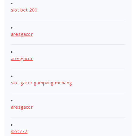
slot bet 200
aresgacor
aresgacor
slot gacor gampang menang
aresgacor
slot777