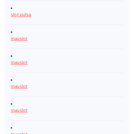
slot pulsa
mauslot
mauslot
mauslot
mauslot