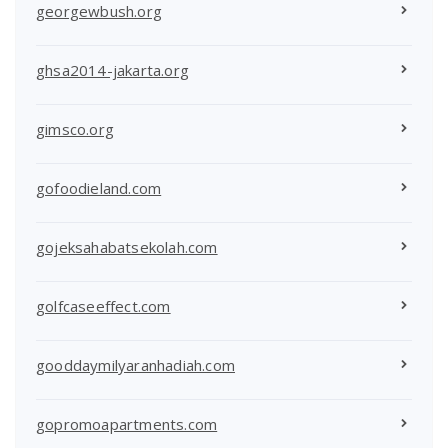
georgewbush.org
ghsa2014-jakarta.org
gimsco.org
gofoodieland.com
gojeksahabatsekolah.com
golfcaseeffect.com
gooddaymilyaranhadiah.com
gopromoapartments.com