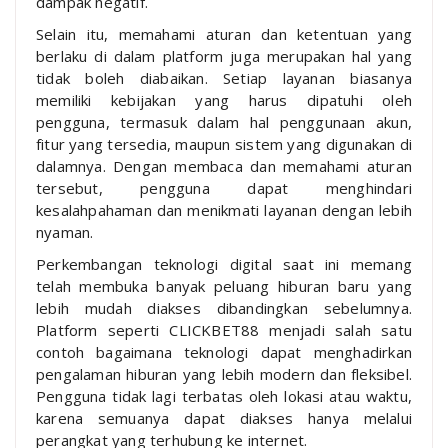
dampak negatif.
Selain itu, memahami aturan dan ketentuan yang
berlaku di dalam platform juga merupakan hal yang
tidak boleh diabaikan. Setiap layanan biasanya
memiliki kebijakan yang harus dipatuhi oleh
pengguna, termasuk dalam hal penggunaan akun,
fitur yang tersedia, maupun sistem yang digunakan di
dalamnya. Dengan membaca dan memahami aturan
tersebut, pengguna dapat menghindari
kesalahpahaman dan menikmati layanan dengan lebih
nyaman.
Perkembangan teknologi digital saat ini memang
telah membuka banyak peluang hiburan baru yang
lebih mudah diakses dibandingkan sebelumnya.
Platform seperti CLICKBET88 menjadi salah satu
contoh bagaimana teknologi dapat menghadirkan
pengalaman hiburan yang lebih modern dan fleksibel.
Pengguna tidak lagi terbatas oleh lokasi atau waktu,
karena semuanya dapat diakses hanya melalui
perangkat yang terhubung ke internet.