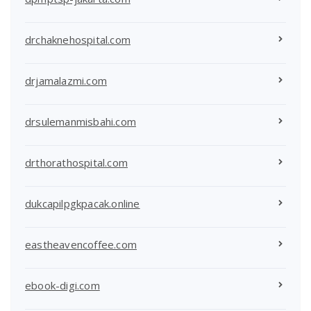
drchaknehospital.com
drjamalazmi.com
drsulemanmisbahi.com
drthorathospital.com
dukcapilpgkpacak.online
eastheavencoffee.com
ebook-digi.com