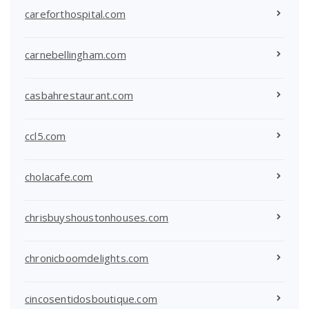
careforthospital.com
carnebellingham.com
casbahrestaurant.com
ccl5.com
cholacafe.com
chrisbuyshoustonhouses.com
chronicboomdelights.com
cincosentidosboutique.com