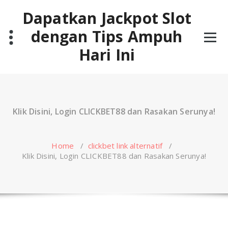
Skip
Dapatkan Jackpot Slot
to
content
dengan Tips Ampuh
Hari Ini
Klik Disini, Login CLICKBET88 dan Rasakan Serunya!
Home
/
clickbet link alternatif
/
Klik Disini, Login CLICKBET88 dan Rasakan Serunya!