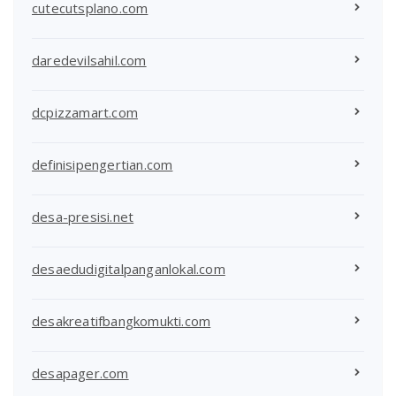
cutecutsplano.com
daredevilsahil.com
dcpizzamart.com
definisipengertian.com
desa-presisi.net
desaedudigitalpanganlokal.com
desakreatifbangkomukti.com
desapager.com