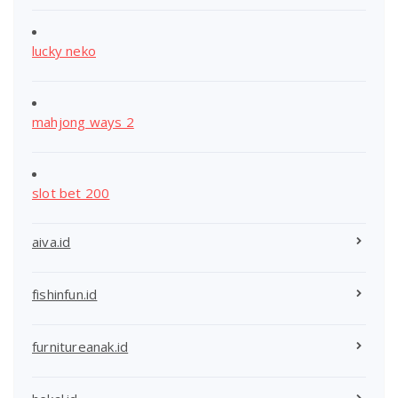
lucky neko
mahjong ways 2
slot bet 200
aiva.id
fishinfun.id
furnitureanak.id