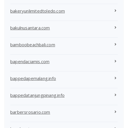
bakeryunlimitedtoledo.com
bakulnusantara.com
bamboobeachbali.com
bapendaciamis.com
bappedapemalang.info
bappedatanjungpinang.info
barbersrosario.com