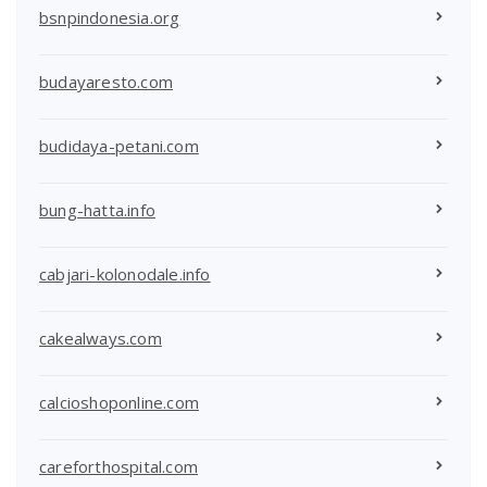
bsnpindonesia.org
budayaresto.com
budidaya-petani.com
bung-hatta.info
cabjari-kolonodale.info
cakealways.com
calcioshoponline.com
careforthospital.com