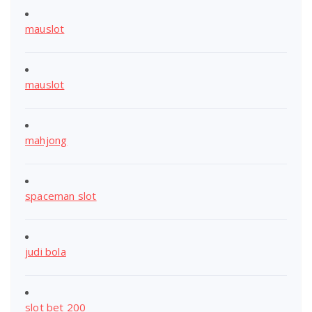
mauslot
mauslot
mahjong
spaceman slot
judi bola
slot bet 200