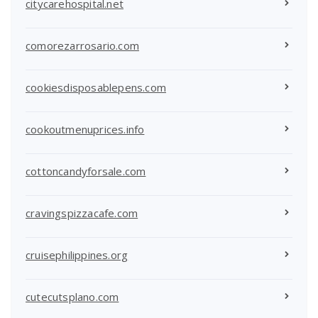
citycarehospital.net
comorezarrosario.com
cookiesdisposablepens.com
cookoutmenuprices.info
cottoncandyforsale.com
cravingspizzacafe.com
cruisephilippines.org
cutecutsplano.com