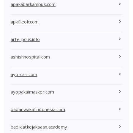
apakabarkampus.com
apkfileok.com
arte-polis.info
ashishhospital.com
ayo-cari.com
ayopakaimasker.com
badanwakafindonesia.com
badiklatkejaksaan.academy