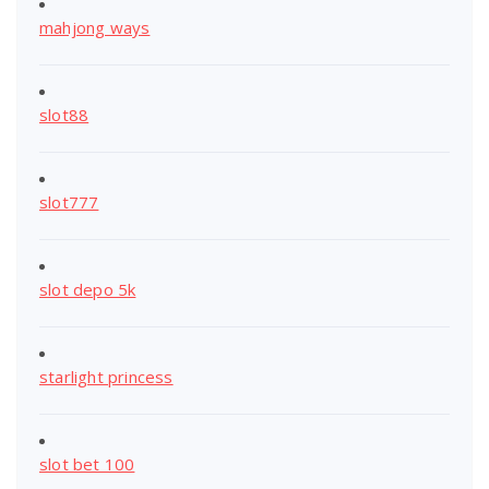
mahjong ways
slot88
slot777
slot depo 5k
starlight princess
slot bet 100