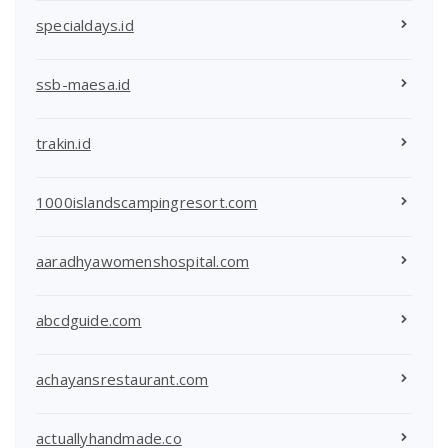
specialdays.id
ssb-maesa.id
trakin.id
1000islandscampingresort.com
aaradhyawomenshospital.com
abcdguide.com
achayansrestaurant.com
actuallyhandmade.co