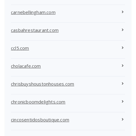
carnebellingham.com
casbahrestaurant.com
ccl5.com
cholacafe.com
chrisbuyshoustonhouses.com
chronicboomdelights.com
cincosentidosboutique.com