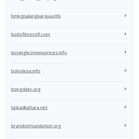
bmkgpalangkaraya.info
bodyfitnessfl.com
bojanglesmenuprices.info
bolodesa.info
bongdatv.org
bpkadkaltara.net
brandonfoundation.org