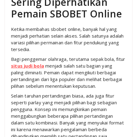
Sering Diperhatikan
Pemain SBOBET Online
Ketika membahas sbobet online, banyak hal yang
menjadi perhatian selain akses. Salah satunya adalah
variasi pilihan permainan dan fitur pendukung yang
tersedia.
Bagi penggemar olahraga, terutama sepak bola, fitur
situs judi bola
menjadi salah satu bagian yang
paling diminati. Pemain dapat mengikuti berbagai
pertandingan dari liga populer dan melihat berbagai
pilihan sebelum menentukan keputusan.
Selain taruhan pertandingan biasa, ada juga fitur
seperti parlay yang menjadi pilihan bagi sebagian
pengguna. Konsep ini memungkinkan pemain
menggabungkan beberapa pilihan pertandingan
dalam satu kombinasi. Banyak yang menyukai format
ini karena menawarkan pengalaman berbeda
dibandingkan memilih satu pertandingan saja.