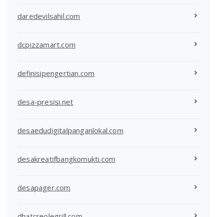
daredevilsahil.com
dcpizzamart.com
definisipengertian.com
desa-presisi.net
desaedudigitalpanganlokal.com
desakreatifbangkomukti.com
desapager.com
dhatcreolegrill.com