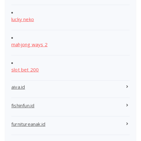
lucky neko
mahjong ways 2
slot bet 200
aiva.id
fishinfun.id
furnitureanak.id