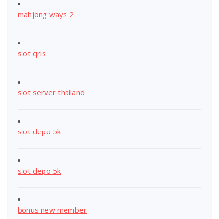
mahjong ways 2
slot qris
slot server thailand
slot depo 5k
slot depo 5k
bonus new member