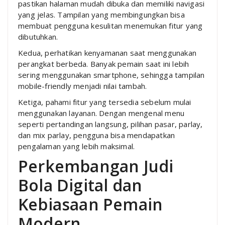
pastikan halaman mudah dibuka dan memiliki navigasi
yang jelas. Tampilan yang membingungkan bisa
membuat pengguna kesulitan menemukan fitur yang
dibutuhkan.
Kedua, perhatikan kenyamanan saat menggunakan
perangkat berbeda. Banyak pemain saat ini lebih
sering menggunakan smartphone, sehingga tampilan
mobile-friendly menjadi nilai tambah.
Ketiga, pahami fitur yang tersedia sebelum mulai
menggunakan layanan. Dengan mengenal menu
seperti pertandingan langsung, pilihan pasar, parlay,
dan mix parlay, pengguna bisa mendapatkan
pengalaman yang lebih maksimal.
Perkembangan Judi
Bola Digital dan
Kebiasaan Pemain
Modern