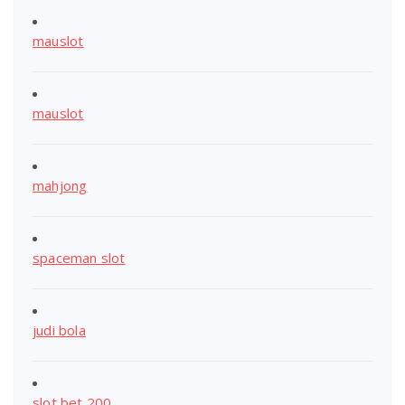
mauslot
mauslot
mahjong
spaceman slot
judi bola
slot bet 200