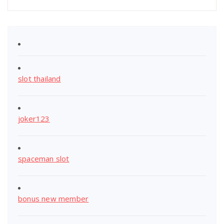
slot thailand
joker123
spaceman slot
bonus new member