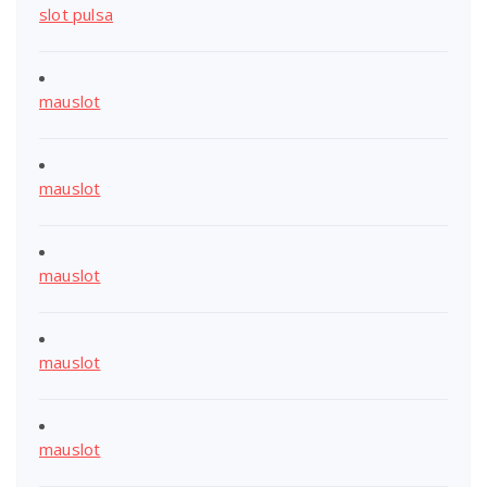
slot pulsa
mauslot
mauslot
mauslot
mauslot
mauslot