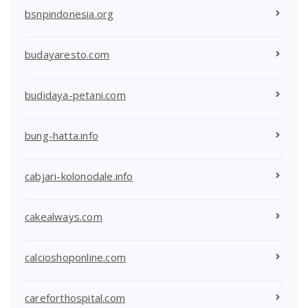
bsnpindonesia.org
budayaresto.com
budidaya-petani.com
bung-hatta.info
cabjari-kolonodale.info
cakealways.com
calcioshoponline.com
careforthospital.com