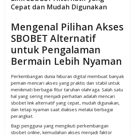
Cepat dan Mudah Digunakan
Mengenal Pilihan Akses
SBOBET Alternatif
untuk Pengalaman
Bermain Lebih Nyaman
Perkembangan dunia hiburan digital membuat banyak
pemain mencari akses yang praktis dan stabil untuk
menikmati berbagai fitur taruhan olahraga. Salah satu
hal yang sering menjadi perhatian adalah mencari
sbobet link alternatif yang cepat, mudah digunakan,
dan tetap nyaman saat diakses melalui berbagai
perangkat.
Bagi pengguna yang mengikuti perkembangan
sbobet online, kemudahan akses menjadi faktor