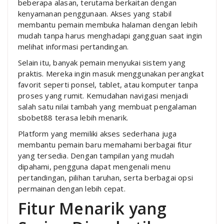
beberapa alasan, terutama berkaitan dengan
kenyamanan penggunaan. Akses yang stabil
membantu pemain membuka halaman dengan lebih
mudah tanpa harus menghadapi gangguan saat ingin
melihat informasi pertandingan.
Selain itu, banyak pemain menyukai sistem yang
praktis. Mereka ingin masuk menggunakan perangkat
favorit seperti ponsel, tablet, atau komputer tanpa
proses yang rumit. Kemudahan navigasi menjadi
salah satu nilai tambah yang membuat pengalaman
sbobet88 terasa lebih menarik.
Platform yang memiliki akses sederhana juga
membantu pemain baru memahami berbagai fitur
yang tersedia. Dengan tampilan yang mudah
dipahami, pengguna dapat mengenali menu
pertandingan, pilihan taruhan, serta berbagai opsi
permainan dengan lebih cepat.
Fitur Menarik yang