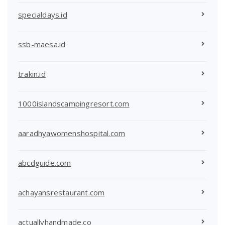
specialdays.id
ssb-maesa.id
trakin.id
1000islandscampingresort.com
aaradhyawomenshospital.com
abcdguide.com
achayansrestaurant.com
actuallyhandmade.co