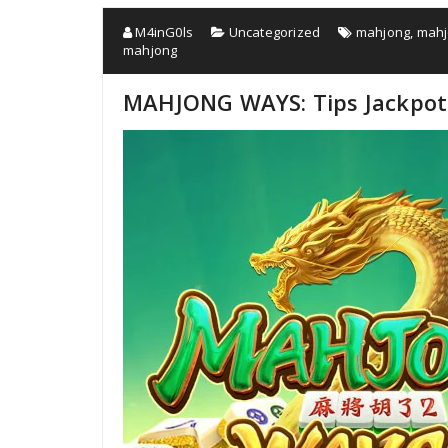
M4inG0ls
Uncategorized
mahjong
,
mahj
mahjong
MAHJONG WAYS: Tips Jackpot