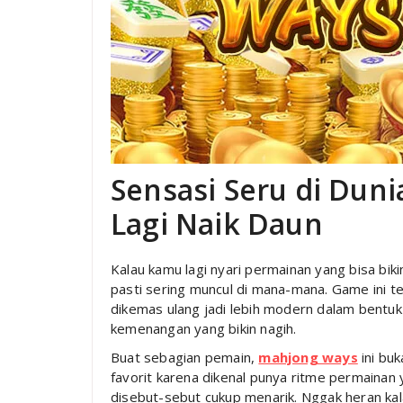
Sensasi Seru di Dun
Lagi Naik Daun
Kalau kamu lagi nyari permainan yang bisa bi
pasti sering muncul di mana-mana. Game ini te
dikemas ulang jadi lebih modern dalam bentuk 
kemenangan yang bikin nagih.
Buat sebagian pemain,
mahjong ways
ini buk
favorit karena dikenal punya ritme permaina
disebut-sebut cukup menarik. Nggak heran kal