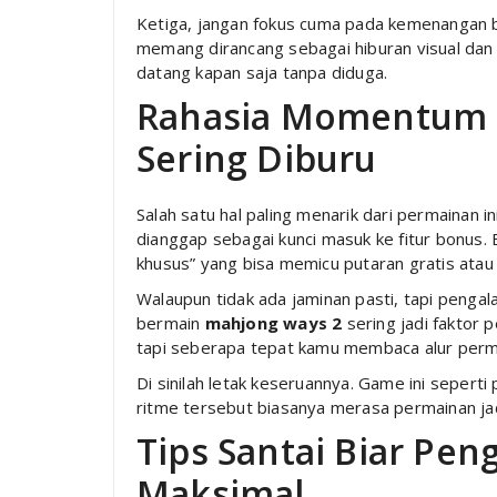
Ketiga, jangan fokus cuma pada kemenangan be
memang dirancang sebagai hiburan visual dan au
datang kapan saja tanpa diduga.
Rahasia Momentum S
Sering Diburu
Salah satu hal paling menarik dari permainan 
dianggap sebagai kunci masuk ke fitur bonus.
khusus” yang bisa memicu putaran gratis atau mu
Walaupun tidak ada jaminan pasti, tapi peng
bermain
mahjong ways 2
sering jadi faktor 
tapi seberapa tepat kamu membaca alur perm
Di sinilah letak keseruannya. Game ini seperti
ritme tersebut biasanya merasa permainan jad
Tips Santai Biar Pe
Maksimal