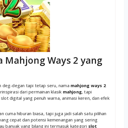
ia Mahjong Ways 2 yang
kin deg-degan tapi tetap seru, nama
mahjong ways 2
rinspirasi dari permainan klasik
mahjong
, tapi
slot digital yang penuh warna, animasi keren, dan efek
an cuma hiburan biasa, tapi juga jadi salah satu pilihan
n yang cepat dan potensi kemenangan yang sering
au banyak yang bilang ini termasuk kategori
slot