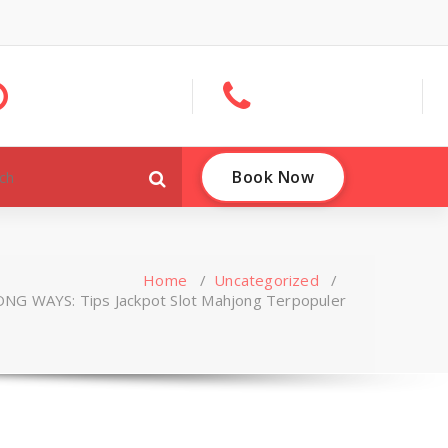
Book Now
Home
/
Uncategorized
/
NG WAYS: Tips Jackpot Slot Mahjong Terpopuler