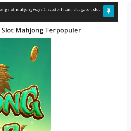
ong slot
,
mahjong ways 2
,
scatter hitam
,
slot gacor
,
slot
 Slot Mahjong Terpopuler