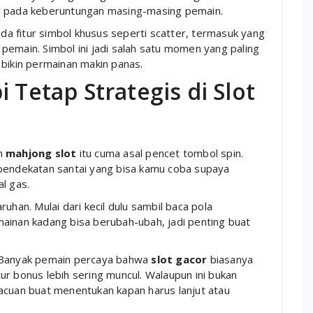
ng pada keberuntungan masing-masing pemain.
ada fitur simbol khusus seperti scatter, termasuk yang
pemain. Simbol ini jadi salah satu momen yang paling
 bikin permainan makin panas.
 Tetap Strategis di Slot
in
mahjong slot
itu cuma asal pencet tombol spin.
 pendekatan santai yang bisa kamu coba supaya
l gas.
uhan. Mulai dari kecil dulu sambil baca pola
mainan kadang bisa berubah-ubah, jadi penting buat
. Banyak pemain percaya bahwa
slot gacor
biasanya
r bonus lebih sering muncul. Walaupun ini bukan
acuan buat menentukan kapan harus lanjut atau