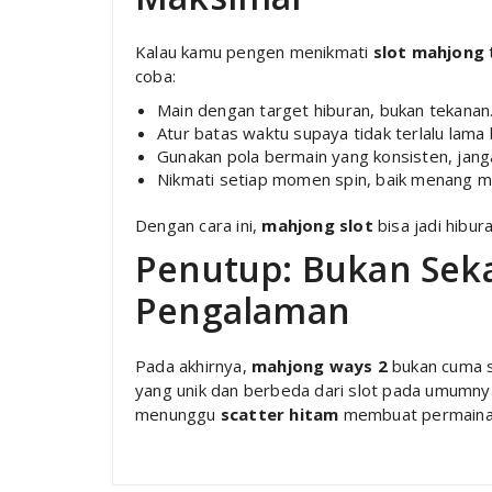
Kalau kamu pengen menikmati
slot mahjong
coba:
Main dengan target hiburan, bukan tekanan
Atur batas waktu supaya tidak terlalu lama
Gunakan pola bermain yang konsisten, jang
Nikmati setiap momen spin, baik menang 
Dengan cara ini,
mahjong slot
bisa jadi hibu
Penutup: Bukan Sek
Pengalaman
Pada akhirnya,
mahjong ways 2
bukan cuma s
yang unik dan berbeda dari slot pada umumnya
menunggu
scatter hitam
membuat permainan i