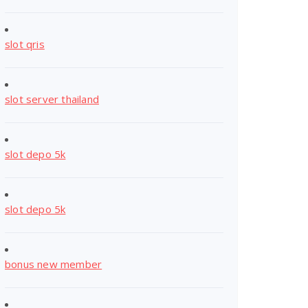
slot qris
slot server thailand
slot depo 5k
slot depo 5k
bonus new member