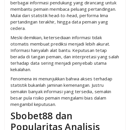
berbagai informasi pendukung yang dirancang untuk
membantu pemain membaca peluang pertandingan.
Mulai dari statistik head-to-head, performa lima
pertandingan terakhir, hingga data pemain yang
cedera.
Meski demikian, ketersediaan informasi tidak
otomatis membuat prediksi menjadi lebih akurat.
Informasi hanyalah alat bantu. Keputusan tetap
berada di tangan pemain, dan interpretasi yang salah
terhadap data sering menjadi penyebab utama
kekalahan.
Fenomena ini menunjukkan bahwa akses terhadap
statistik bukanlah jaminan kemenangan. Justru
semakin banyak informasi yang tersedia, semakin
besar pula risiko pemain mengalami bias dalam
mengambil keputusan.
Sbobet88 dan
Popularitas Analisis