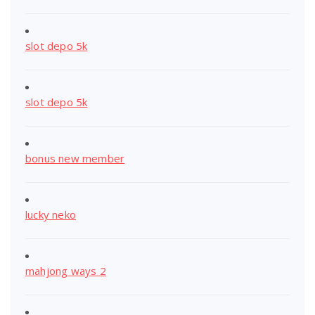
slot depo 5k
slot depo 5k
bonus new member
lucky neko
mahjong ways 2