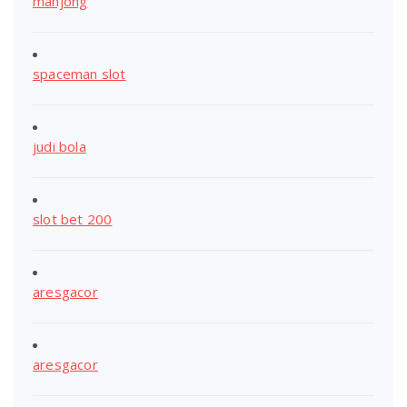
mahjong
spaceman slot
judi bola
slot bet 200
aresgacor
aresgacor