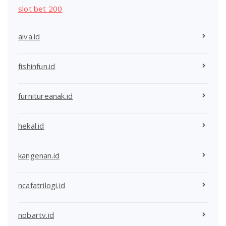
slot bet 200
aiva.id
fishinfun.id
furnitureanak.id
hekal.id
kangenan.id
ncafatrilogi.id
nobartv.id