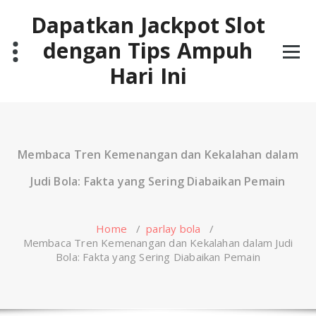
Skip
Dapatkan Jackpot Slot
to
content
dengan Tips Ampuh
Hari Ini
Membaca Tren Kemenangan dan Kekalahan dalam
Judi Bola: Fakta yang Sering Diabaikan Pemain
Home
/
parlay bola
/
Membaca Tren Kemenangan dan Kekalahan dalam Judi
Bola: Fakta yang Sering Diabaikan Pemain