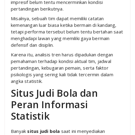
impresif belum tentu mencerminkan kondisi
pertandingan berikutnya.
Misalnya, sebuah tim dapat memiliki catatan
kemenangan luar biasa ketika bermain di kandang,
tetapi performa tersebut belum tentu bertahan saat
menghadapi lawan yang memiliki gaya bermain
defensif dan disiplin.
Karena itu, analisis tren harus dipadukan dengan
pemahaman terhadap kondisi aktual tim, jadwal
pertandingan, kebugaran pemain, serta faktor
psikologis yang sering kali tidak tercermin dalam
angka statistik.
Situs Judi Bola dan
Peran Informasi
Statistik
Banyak
situs judi bola
saat ini menyediakan