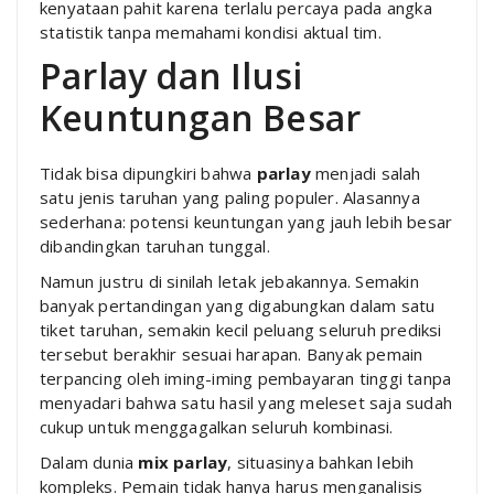
kenyataan pahit karena terlalu percaya pada angka
statistik tanpa memahami kondisi aktual tim.
Parlay dan Ilusi
Keuntungan Besar
Tidak bisa dipungkiri bahwa
parlay
menjadi salah
satu jenis taruhan yang paling populer. Alasannya
sederhana: potensi keuntungan yang jauh lebih besar
dibandingkan taruhan tunggal.
Namun justru di sinilah letak jebakannya. Semakin
banyak pertandingan yang digabungkan dalam satu
tiket taruhan, semakin kecil peluang seluruh prediksi
tersebut berakhir sesuai harapan. Banyak pemain
terpancing oleh iming-iming pembayaran tinggi tanpa
menyadari bahwa satu hasil yang meleset saja sudah
cukup untuk menggagalkan seluruh kombinasi.
Dalam dunia
mix parlay
, situasinya bahkan lebih
kompleks. Pemain tidak hanya harus menganalisis