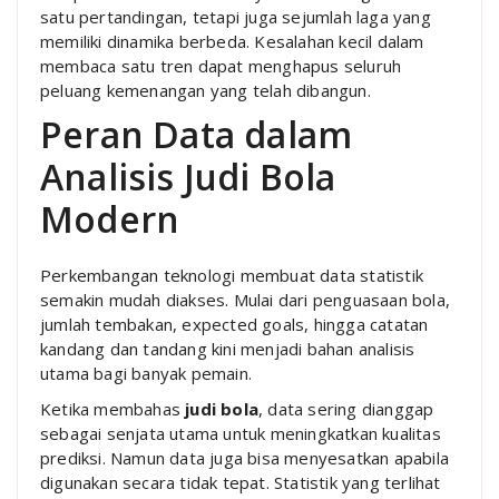
satu pertandingan, tetapi juga sejumlah laga yang
memiliki dinamika berbeda. Kesalahan kecil dalam
membaca satu tren dapat menghapus seluruh
peluang kemenangan yang telah dibangun.
Peran Data dalam
Analisis Judi Bola
Modern
Perkembangan teknologi membuat data statistik
semakin mudah diakses. Mulai dari penguasaan bola,
jumlah tembakan, expected goals, hingga catatan
kandang dan tandang kini menjadi bahan analisis
utama bagi banyak pemain.
Ketika membahas
judi bola
, data sering dianggap
sebagai senjata utama untuk meningkatkan kualitas
prediksi. Namun data juga bisa menyesatkan apabila
digunakan secara tidak tepat. Statistik yang terlihat