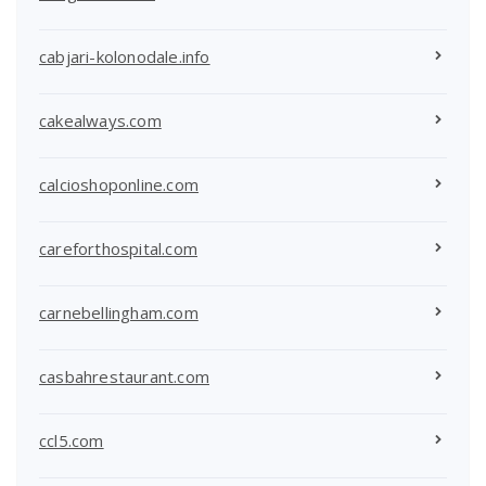
cabjari-kolonodale.info
cakealways.com
calcioshoponline.com
careforthospital.com
carnebellingham.com
casbahrestaurant.com
ccl5.com