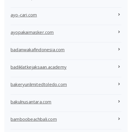
ayo-cari.com
ayopakaimasker.com
badanwakafindonesia.com
badiklatkejaksaan.academy
bakeryunlimitedtoledo.com
bakulnusantara.com
bamboobeachbali.com