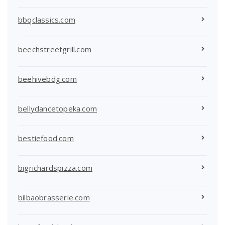
bbqclassics.com
beechstreetgrill.com
beehivebdg.com
bellydancetopeka.com
bestiefood.com
bigrichardspizza.com
bilbaobrasserie.com