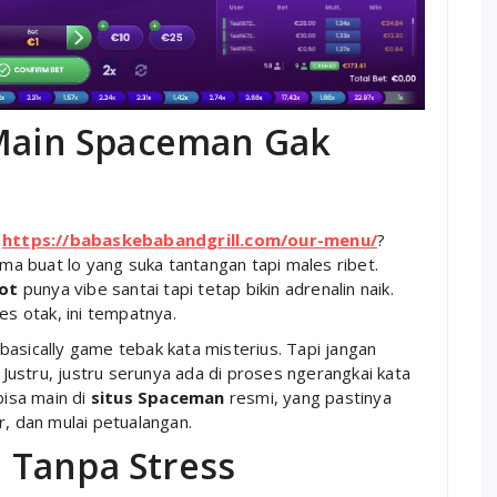
 Main Spaceman Gak
g
https://babaskebabandgrill.com/our-menu/
?
ama buat lo yang suka tantangan tapi males ribet.
ot
punya vibe santai tapi tetap bikin adrenalin naik.
es otak, ini tempatnya.
 basically game tebak kata misterius. Tapi jangan
. Justru, justru serunya ada di proses ngerangkai kata
bisa main di
situs Spaceman
resmi, yang pastinya
r, dan mulai petualangan.
 Tanpa Stress