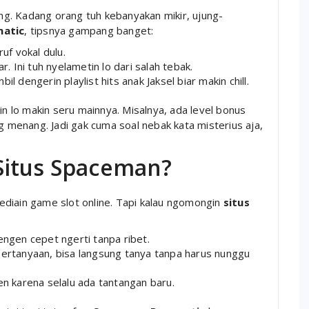
ing. Kadang orang tuh kebanyakan mikir, ujung-
atic
, tipsnya gampang banget:
uf vokal dulu.
r. Ini tuh nyelametin lo dari salah tebak.
l dengerin playlist hits anak Jaksel biar makin chill.
in lo makin seru mainnya. Misalnya, ada level bonus
g menang. Jadi gak cuma soal nebak kata misterius aja,
Situs Spaceman?
diain game slot online. Tapi kalau ngomongin
situs
engen cepet ngerti tanpa ribet.
pertanyaan, bisa langsung tanya tanpa harus nunggu
en karena selalu ada tantangan baru.