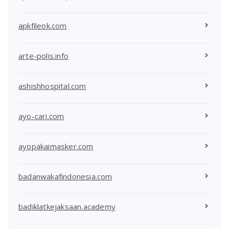
apkfileok.com
arte-polis.info
ashishhospital.com
ayo-cari.com
ayopakaimasker.com
badanwakafindonesia.com
badiklatkejaksaan.academy