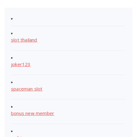
slot thailand
joker123
spaceman slot
bonus new member