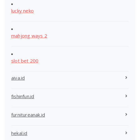
lucky neko
mahjong ways 2
slot bet 200
aiva.id
fishinfun.id
furnitureanak.id
hekal.id