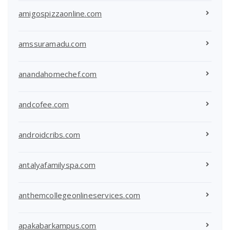
amigospizzaonline.com
amssuramadu.com
anandahomechef.com
andcofee.com
androidcribs.com
antalyafamilyspa.com
anthemcollegeonlineservices.com
apakabarkampus.com