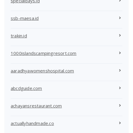
specialdays.id
ssb-maesa.id
trakin.id
1000islandscampingresort.com
aaradhyawomenshospital.com
abcdguide.com
achayansrestaurant.com
actuallyhandmade.co