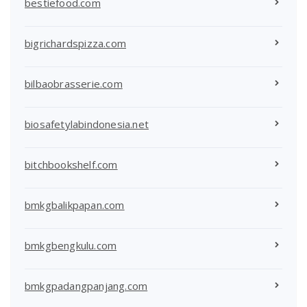
bestiefood.com
bigrichardspizza.com
bilbaobrasserie.com
biosafetylabindonesia.net
bitchbookshelf.com
bmkgbalikpapan.com
bmkgbengkulu.com
bmkgpadangpanjang.com