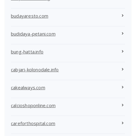
budayaresto.com
budidaya-petani.com
bung-hatta.info
cabjari-kolonodale.info
cakealways.com
calcioshoponline.com
careforthospital.com