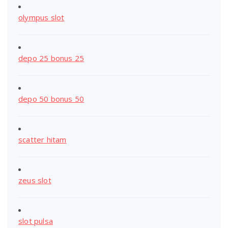
olympus slot
depo 25 bonus 25
depo 50 bonus 50
scatter hitam
zeus slot
slot pulsa