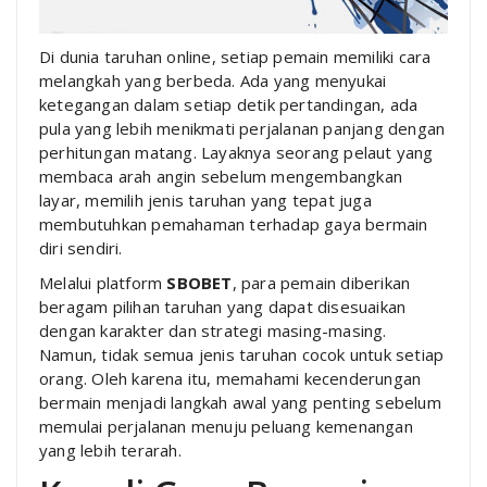
Di dunia taruhan online, setiap pemain memiliki cara
melangkah yang berbeda. Ada yang menyukai
ketegangan dalam setiap detik pertandingan, ada
pula yang lebih menikmati perjalanan panjang dengan
perhitungan matang. Layaknya seorang pelaut yang
membaca arah angin sebelum mengembangkan
layar, memilih jenis taruhan yang tepat juga
membutuhkan pemahaman terhadap gaya bermain
diri sendiri.
Melalui platform
SBOBET
, para pemain diberikan
beragam pilihan taruhan yang dapat disesuaikan
dengan karakter dan strategi masing-masing.
Namun, tidak semua jenis taruhan cocok untuk setiap
orang. Oleh karena itu, memahami kecenderungan
bermain menjadi langkah awal yang penting sebelum
memulai perjalanan menuju peluang kemenangan
yang lebih terarah.