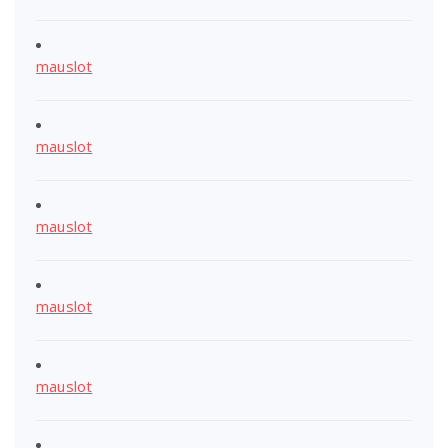
mauslot
mauslot
mauslot
mauslot
mauslot