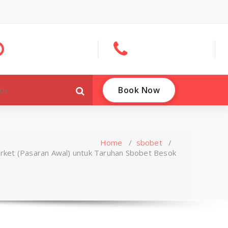
Book Now
Home
/
sbobet
/
arket (Pasaran Awal) untuk Taruhan Sbobet Besok