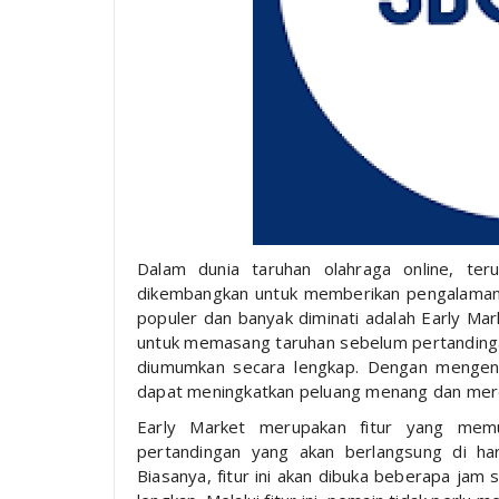
Dalam dunia taruhan olahraga online, te
dikembangkan untuk memberikan pengalaman te
populer dan banyak diminati adalah Early Mar
untuk memasang taruhan sebelum pertandinga
diumumkan secara lengkap. Dengan mengenal 
dapat meningkatkan peluang menang dan mere
Early Market merupakan fitur yang mem
pertandingan yang akan berlangsung di ha
Biasanya, fitur ini akan dibuka beberapa ja