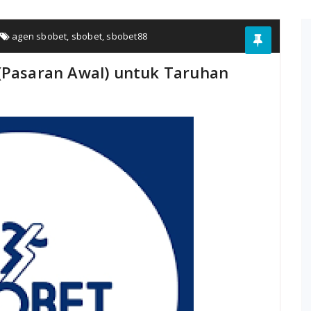
agen sbobet
,
sbobet
,
sbobet88
 (Pasaran Awal) untuk Taruhan