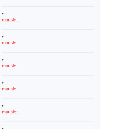
mauslot
mauslot
mauslot
mauslot
mauslot