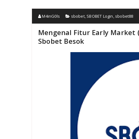
M4inG0ls
sbobet
,
SBOBET Login
,
sbobet88
Mengenal Fitur Early Market
Sbobet Besok