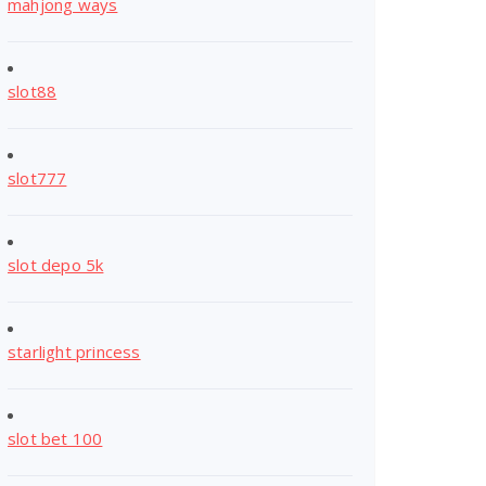
mahjong ways
slot88
slot777
slot depo 5k
starlight princess
slot bet 100