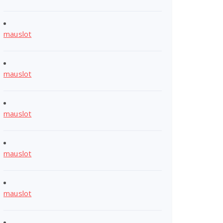
mauslot
mauslot
mauslot
mauslot
mauslot