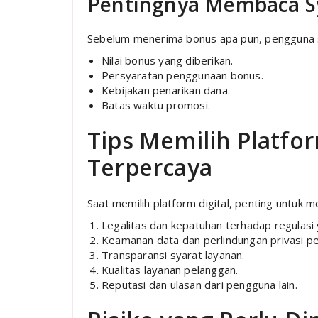
Pentingnya Membaca S
Sebelum menerima bonus apa pun, pengguna 
Nilai bonus yang diberikan.
Persyaratan penggunaan bonus.
Kebijakan penarikan dana.
Batas waktu promosi.
Tips Memilih Platfo
Terpercaya
Saat memilih platform digital, penting untuk 
Legalitas dan kepatuhan terhadap regulasi 
Keamanan data dan perlindungan privasi p
Transparansi syarat layanan.
Kualitas layanan pelanggan.
Reputasi dan ulasan dari pengguna lain.