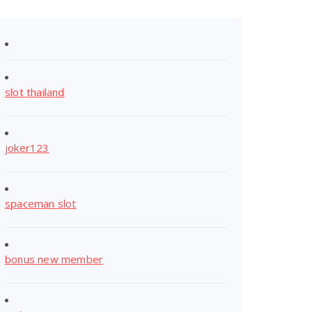
slot thailand
joker123
spaceman slot
bonus new member