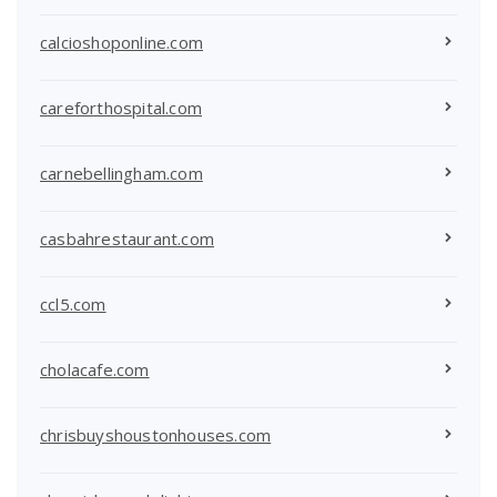
calcioshoponline.com
careforthospital.com
carnebellingham.com
casbahrestaurant.com
ccl5.com
cholacafe.com
chrisbuyshoustonhouses.com