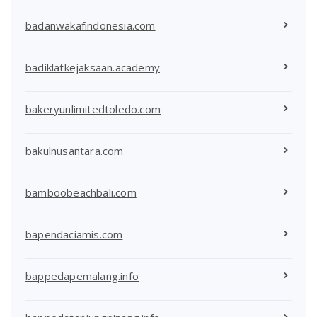
badanwakafindonesia.com
badiklatkejaksaan.academy
bakeryunlimitedtoledo.com
bakulnusantara.com
bamboobeachbali.com
bapendaciamis.com
bappedapemalang.info