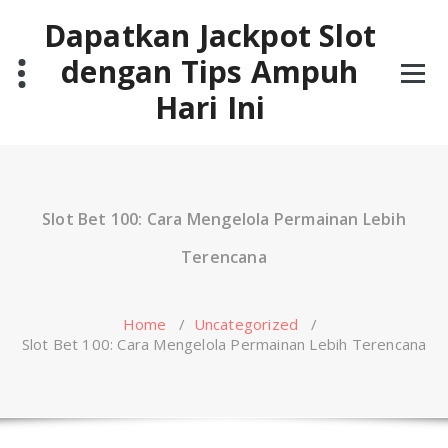
Skip
Dapatkan Jackpot Slot
to
content
dengan Tips Ampuh
Hari Ini
Slot Bet 100: Cara Mengelola Permainan Lebih
Terencana
Home
/
Uncategorized
/
Slot Bet 100: Cara Mengelola Permainan Lebih Terencana