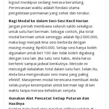
logout meskipun sedang merasa beruntung.
Perencanaan waktu adalah fondasi utama
pengelolaan permainan yang sehat dan terukur.
Bagi Modal ke dalam Sesi-Sesi Kecil Harian
Jangan pernah membawa seluruh saldo sekaligus
untuk satu hari bermain. Sebagai contoh, jika total
modal bermain untuk seminggu adalah Rp2.000.000,
maka bagi menjadi lima sesi berbeda dengan
masing-masing Rp400.000. Setiap sesi hanya boleh
digunakan untuk bet 100 dan tidak boleh digabung
dengan sesi lain. Jika satu sesi habis, Anda harus
berhenti sampai jadwal berikutnya. Metode ini
mencegah kekalahan total dalam satu hari. Selain itu,
Anda bisa mengevaluasi sesi mana yang paling
efektif. Manajemen modal terencana membuat Anda
selalu punya kesempatan untuk bermain lagi di lain
waktu tanpa merasa kehabisan senjata.
Gunakan Alat Pencatat Setiap Putaran dan
Hasilnya
Siapkan buku kecil atau gunakan aplikasi catatan di