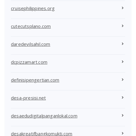
cruisephilippines.org
cutecutsplano.com
daredevilsahil.com
dcpizzamart.com
definisipengertian.com
desa-presisi.net
desaedudigitalpanganlokal.com
desakreatifbangkomukti.com