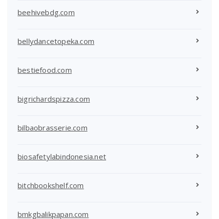
beehivebdg.com
bellydancetopeka.com
bestiefood.com
bigrichardspizza.com
bilbaobrasserie.com
biosafetylabindonesia.net
bitchbookshelf.com
bmkgbalikpapan.com