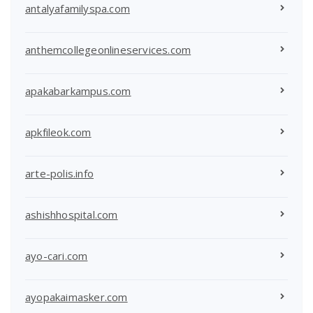
antalyafamilyspa.com
anthemcollegeonlineservices.com
apakabarkampus.com
apkfileok.com
arte-polis.info
ashishhospital.com
ayo-cari.com
ayopakaimasker.com