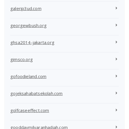
galerip3ud.com
georgewbush.org
ghsa2014-jakarta.org
gimsco.org
gofoodieland.com
gojeksahabatsekolah.com
golfcaseeffect.com
gooddaymilyaranhadiah.com