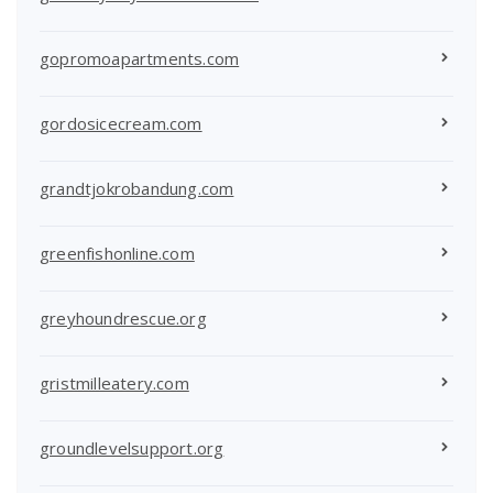
gopromoapartments.com
gordosicecream.com
grandtjokrobandung.com
greenfishonline.com
greyhoundrescue.org
gristmilleatery.com
groundlevelsupport.org