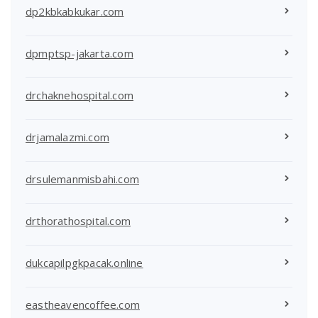
dp2kbkabkukar.com
dpmptsp-jakarta.com
drchaknehospital.com
drjamalazmi.com
drsulemanmisbahi.com
drthorathospital.com
dukcapilpgkpacak.online
eastheavencoffee.com