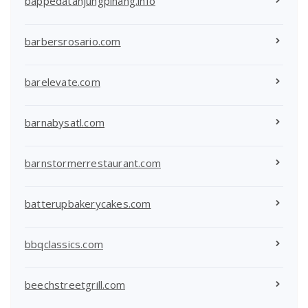
bappedatanjungpinang.info
barbersrosario.com
barelevate.com
barnabysatl.com
barnstormerrestaurant.com
batterupbakerycakes.com
bbqclassics.com
beechstreetgrill.com