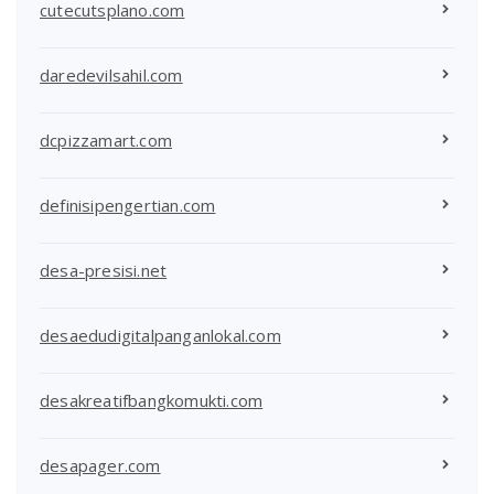
cutecutsplano.com
daredevilsahil.com
dcpizzamart.com
definisipengertian.com
desa-presisi.net
desaedudigitalpanganlokal.com
desakreatifbangkomukti.com
desapager.com