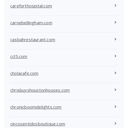
careforthospital.com
carnebellingham.com
casbahrestaurant.com
ccl5.com
cholacafe.com
chrisbuyshoustonhouses.com
chronicboomdelights.com
cincosentidosboutique.com