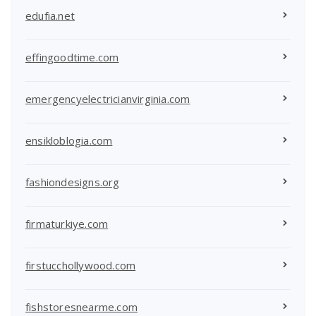
edufia.net
effingoodtime.com
emergencyelectricianvirginia.com
ensikloblogia.com
fashiondesigns.org
firmaturkiye.com
firstucchollywood.com
fishstoresnearme.com