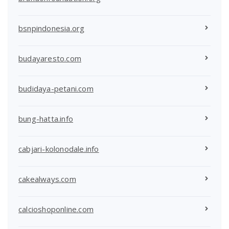
bsnpindonesia.org
budayaresto.com
budidaya-petani.com
bung-hatta.info
cabjari-kolonodale.info
cakealways.com
calcioshoponline.com