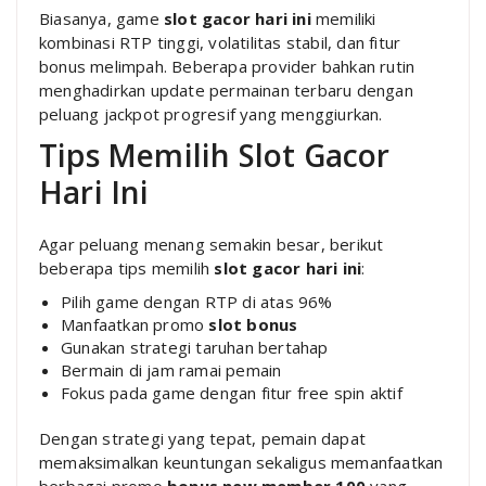
Biasanya, game
slot gacor hari ini
memiliki
kombinasi RTP tinggi, volatilitas stabil, dan fitur
bonus melimpah. Beberapa provider bahkan rutin
menghadirkan update permainan terbaru dengan
peluang jackpot progresif yang menggiurkan.
Tips Memilih Slot Gacor
Hari Ini
Agar peluang menang semakin besar, berikut
beberapa tips memilih
slot gacor hari ini
:
Pilih game dengan RTP di atas 96%
Manfaatkan promo
slot bonus
Gunakan strategi taruhan bertahap
Bermain di jam ramai pemain
Fokus pada game dengan fitur free spin aktif
Dengan strategi yang tepat, pemain dapat
memaksimalkan keuntungan sekaligus memanfaatkan
berbagai promo
bonus new member 100
yang