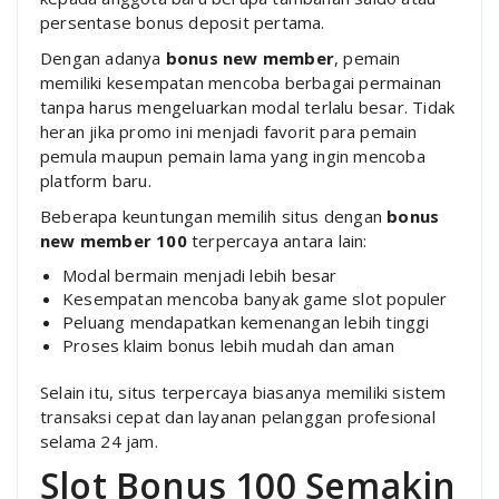
persentase bonus deposit pertama.
Dengan adanya
bonus new member
, pemain
memiliki kesempatan mencoba berbagai permainan
tanpa harus mengeluarkan modal terlalu besar. Tidak
heran jika promo ini menjadi favorit para pemain
pemula maupun pemain lama yang ingin mencoba
platform baru.
Beberapa keuntungan memilih situs dengan
bonus
new member 100
terpercaya antara lain:
Modal bermain menjadi lebih besar
Kesempatan mencoba banyak game slot populer
Peluang mendapatkan kemenangan lebih tinggi
Proses klaim bonus lebih mudah dan aman
Selain itu, situs terpercaya biasanya memiliki sistem
transaksi cepat dan layanan pelanggan profesional
selama 24 jam.
Slot Bonus 100 Semakin