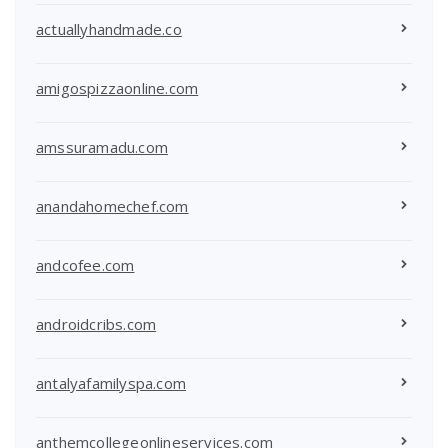
actuallyhandmade.co
amigospizzaonline.com
amssuramadu.com
anandahomechef.com
andcofee.com
androidcribs.com
antalyafamilyspa.com
anthemcollegeonlineservices.com