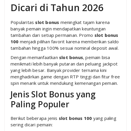
Dicari di Tahun 2026
Popularitas
slot bonus
meningkat tajam karena
banyak pemain ingin mendapatkan keuntungan
tambahan dari setiap permainan. Promo
slot bonus
100
menjadi pilihan favorit karena memberikan saldo
tambahan hingga 100% sesuai nominal deposit awal.
Dengan memanfaatkan
slot bonus
, pemain bisa
menikmati lebih banyak putaran dan peluang jackpot
yang lebih besar. Banyak provider ternama kini
menghadirkan game dengan RTP tinggi dan fitur free
spin menarik untuk mendukung kemenangan pemain.
Jenis Slot Bonus yang
Paling Populer
Berikut beberapa jenis
slot bonus 100
yang paling
sering dicari pemain: