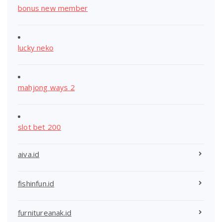
bonus new member
lucky neko
mahjong ways 2
slot bet 200
aiva.id
fishinfun.id
furnitureanak.id